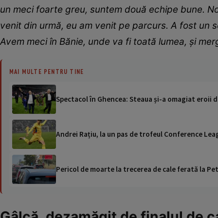
un meci foarte greu, suntem două echipe bune. Nor
venit din urmă, eu am venit pe parcurs. A fost un 
Avem meci în Bănie, unde va fi toată lumea, și me
MAI MULTE PENTRU TINE
Spectacol în Ghencea: Steaua și-a omagiat eroii d
Andrei Rațiu, la un pas de trofeul Conference Lea
Pericol de moarte la trecerea de cale ferată la Pet
Gâlcă, dezamăgit de finalul de c