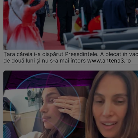
Țara căreia i-a dispărut Președintele. A plecat în va
de două luni și nu s-a mai întors
www.antena3.ro