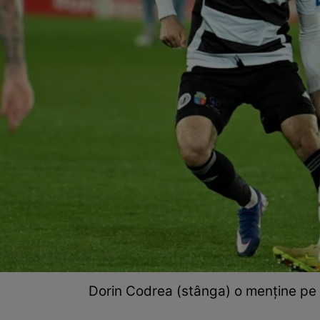
Dorin Codrea (stânga) o menține pe U.