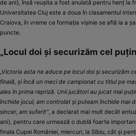
de ani), însă reușita a fost anulată pentru henţ l
Universitatea Cluj este a doua în clasamentul inter
Craiova, în vreme ce formația vișinie se află la a şa
puncte.
„Locul doi și securizăm cel puț
„Victoria asta ne aduce pe locul doi și securizăm 
finală, și încă un meci de campionat cu titlul pe m
ales în prima repriză. Unii jucători au jucat mai pu
închide jocul, am controlat și puteam închide mai d
sincer, am suferit”
, a declarat mai mult decât entuzi
ani), pentru care urmează o dublă foarte importantă
finala Cupei României, miercuri, la Sibiu, cât și pen