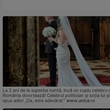
La 2 ani de la superba nuntă, încă un cuplu celebru 
România divorțează! Celebrul politician și soția lui ș
spus adio! „Da, este adevărat”
www.unica.ro