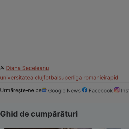
Diana Seceleanu
universitatea cluj
fotbal
superliga romaniei
rapid
Urmărește-ne pe
Google News
Facebook
In
Ghid de cumpărături