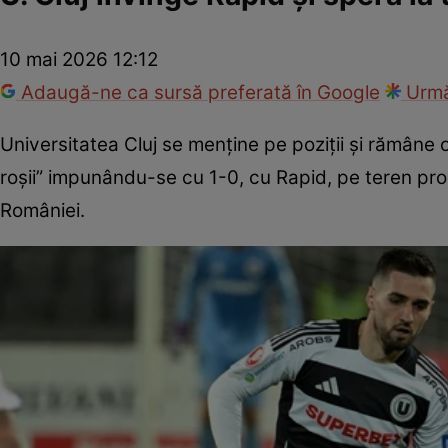
10 mai 2026 12:12
Adaugă-ne ca sursă preferată în Google
Urmă
Universitatea Cluj se menține pe poziții și rămâne 
roșii” impunându-se cu 1-0, cu Rapid, pe teren prop
României.