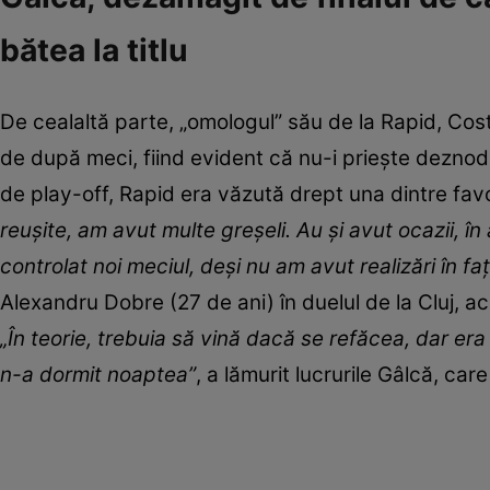
bătea la titlu
De cealaltă parte, „omologul” său de la Rapid, Cost
de după meci, fiind evident că nu-i priește deznodă
de play-off, Rapid era văzută drept una dintre favori
reușite, am avut multe greșeli. Au și avut ocazii, î
controlat noi meciul, deși nu am avut realizări în faț
Alexandru Dobre (27 de ani) în duelul de la Cluj, a
„În teorie, trebuia să vină dacă se refăcea, dar er
n-a dormit noaptea”
, a lămurit lucrurile Gâlcă, ca