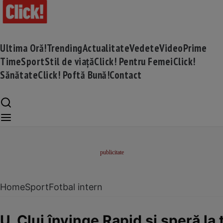
Ultima Oră!
Trending
Actualitate
Vedete
Video
Prime
Time
Sport
Stil de viață
Click! Pentru Femei
Click!
Sănătate
Click! Poftă Bună!
Contact
Home
Sport
Fotbal intern
U. Cluj învinge Rapid și speră la