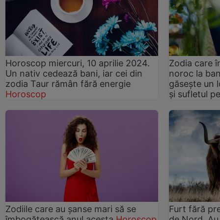
Horoscop miercuri, 10 aprilie 2024.
Zodia care î
Un nativ cedează bani, iar cei din
noroc la bani
zodia Taur rămân fără energie
găsește un l
Horoscop
și sufletul 
Zodiile care au șanse mari să se
Furt fără pre
îmbogățească anul acesta
Horoscop
de Nord. Au