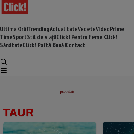
Ultima Oră!
Trending
Actualitate
Vedete
Video
Prime
Time
Sport
Stil de viață
Click! Pentru Femei
Click!
Sănătate
Click! Poftă Bună!
Contact
TAUR