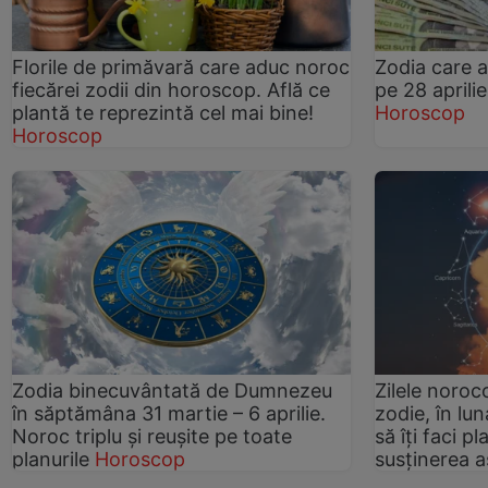
Florile de primăvară care aduc noroc
Zodia care a
fiecărei zodii din horoscop. Află ce
pe 28 aprili
plantă te reprezintă cel mai bine!
Horoscop
Horoscop
Zodia binecuvântată de Dumnezeu
Zilele noroc
în săptămâna 31 martie – 6 aprilie.
zodie, în lun
Noroc triplu și reușite pe toate
să îți faci pl
planurile
Horoscop
susținerea a