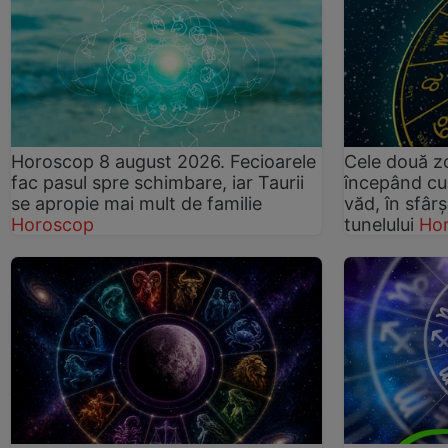
Horoscop 8 august 2026. Fecioarele
Cele două zo
fac pasul spre schimbare, iar Taurii
începând cu 
se apropie mai mult de familie
văd, în sfârș
Horoscop
tunelului
Ho