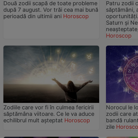
Două zodii scapă de toate probleme
Patru zodii 
după 7 august. Vor trăi cea mai bună
săptămâni, a
perioadă din ultimii ani
Horoscop
oportunități
Saturn și N
neașteptate
Horoscop
Zodiile care vor fi în culmea fericirii
Norocul le l
săptămâna viitoare. Ce le va aduce
zodii care at
echilibrul mult așteptat
Horoscop
bandă rulan
zile
Horosc