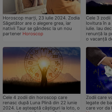
Horoscop marți, 23 iulie 2024. Zodia
Cele 3 zodii
Săgetător are o alegere grea, iar
lovitura în a
nativii Taur se gândesc la un nou
iulie. Iau de
partener
Horoscop
renunță la pr
o vacanță de
Cele 4 zodii din horoscop care
Zodii care v
renasc după Luna Plină din 22 iunie
legate de ba
2024. Le așteaptă câștiguri la loto, o
care vor da 