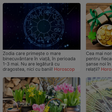
Zodia care primește o mare
Cea mai nor
binecuvântare în viață, în perioada
pentru fiec
1-3 mai. Nu are legătură cu
șanse noi în 
dragostea, nici cu banii!
Horoscop
relații?
Horo