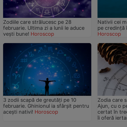
Zodiile care strălucesc pe 28
Nativii cei m
februarie. Ultima zi a lunii le aduce
pe credinţă 
vești bune!
Horoscop
Horoscop
3 zodii scapă de greutăți pe 10
Zodia care s
februarie. Ghinionul ia sfârșit pentru
Ajun, cu o p
acești nativi!
Horoscop
certat în tre
îi oferă iert