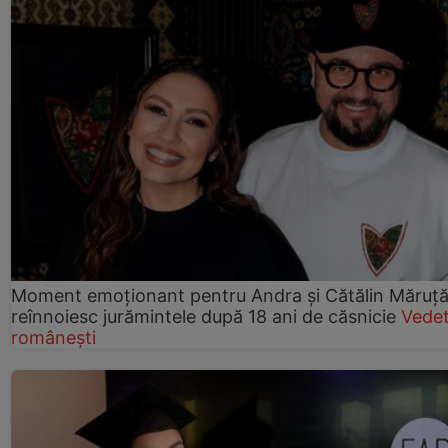
Moment emoționant pentru Andra și Cătălin Măruță!
reînnoiesc jurămintele după 18 ani de căsnicie
Vede
românești