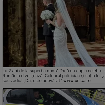
La 2 ani de la superba nuntă, încă un cuplu celebru 
România divorțează! Celebrul politician și soția lui ș
spus adio! „Da, este adevărat”
www.unica.ro