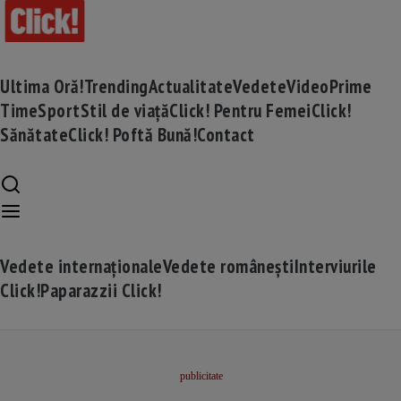
Ultima Oră!
Trending
Actualitate
Vedete
Video
Prime
Time
Sport
Stil de viață
Click! Pentru Femei
Click!
Sănătate
Click! Poftă Bună!
Contact
Vedete internaționale
Vedete românești
Interviurile
Click!
Paparazzii Click!