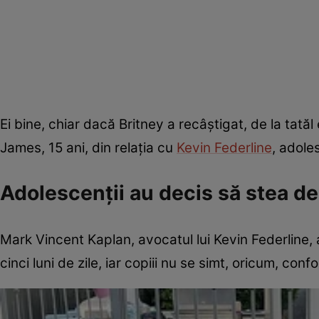
Ei bine, chiar dacă Britney a recâștigat, de la tatăl 
James, 15 ani, din relația cu
Kevin Federline
, adole
Adolescenții au decis să stea d
Mark Vincent Kaplan, avocatul lui Kevin Federline, 
cinci luni de zile, iar copiii nu se simt, oricum, con