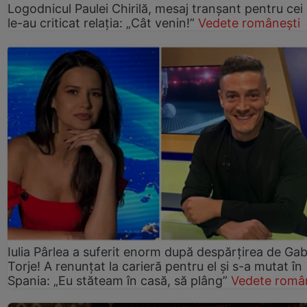
Logodnicul Paulei Chirilă, mesaj tranșant pentru cei
le-au criticat relația: „Cât venin!”
Vedete românești
Iulia Pârlea a suferit enorm după despărțirea de Gab
Torje! A renunțat la carieră pentru el și s-a mutat în
Spania: „Eu stăteam în casă, să plâng”
Vedete româ