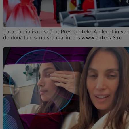
Țara căreia i-a dispărut Președintele. A plecat în va
de două luni și nu s-a mai întors
www.antena3.ro