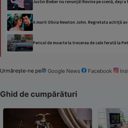
Justin Bieber nu renunță! Revine pe scenă, deși a
A murit Olivia Newton John. Regretata actriță av
Pericol de moarte la trecerea de cale ferată la Pet
Urmărește-ne pe
Google News
Facebook
In
Ghid de cumpărături