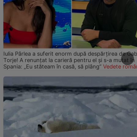
Iulia Pârlea a suferit enorm după despărțirea de Gab
Torje! A renunțat la carieră pentru el și s-a mutat în
Spania: „Eu stăteam în casă, să plâng”
Vedete româ