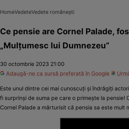
Home
Vedete
Vedete românești
Ce pensie are Cornel Palade, fos
„Mulțumesc lui Dumnezeu”
30 octombrie 2023 21:00
Adaugă-ne ca sursă preferată în Google
Urmă
Este unul dintre cei mai cunoscuți și îndrăgiți actor
fi surprinși de suma pe care o primește la pensie! C
Cornel Palade a mărturisit că pensia sa este mul