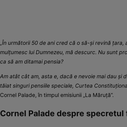
„În următorii 50 de ani cred că o să-și revină țara
mulțumesc lui Dumnezeu, mă descurc. Nu sunt procu
ca să am ditamai pensia?
Am atât cât am, asta e, dacă e nevoie mai dau și di
tăiat singuri pensiile speciale, Curtea Constituțion
Cornel Palade, în timpul emisiunii „La Măruță”.
Cornel Palade despre specretul f