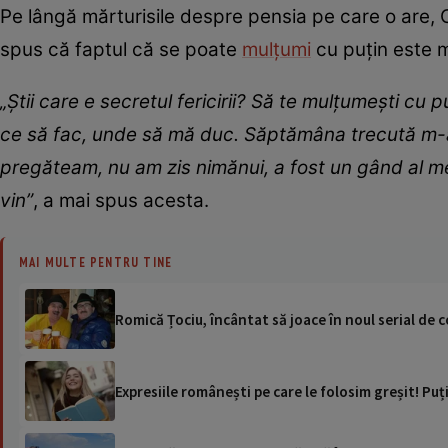
Pe lângă mărturisile despre pensia pe care o are, Co
spus că faptul că se poate
mulțumi
cu puțin este m
„Știi care e secretul fericirii? Să te mulțumești cu
ce să fac, unde să mă duc. Săptămâna trecută m-am
pregăteam, nu am zis nimănui, a fost un gând al me
vin”
, a mai spus acesta.
MAI MULTE PENTRU TINE
Romică Țociu, încântat să joace în noul serial de 
Expresiile românești pe care le folosim greșit! Puți