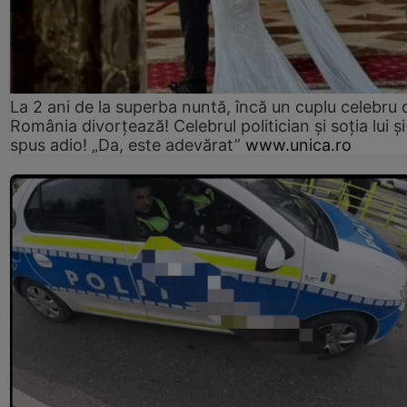
La 2 ani de la superba nuntă, încă un cuplu celebru 
România divorțează! Celebrul politician și soția lui ș
spus adio! „Da, este adevărat”
www.unica.ro