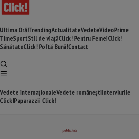
Ultima Oră!
Trending
Actualitate
Vedete
Video
Prime
Time
Sport
Stil de viață
Click! Pentru Femei
Click!
Sănătate
Click! Poftă Bună!
Contact
Vedete internaționale
Vedete românești
Interviurile
Click!
Paparazzii Click!