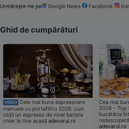
Urmărește-ne pe
Google News
Facebook
In
Ghid de cumpărături
Cele mai bune espressoare
Cea mai bun
VIDEO
2026 – Top 
manuale cu portafiltru 2026: cum
bucătăria înt
obții un espresso de nivel barista
redescoperă 
chiar la tine acasă
adevarul.ro
adevarul.ro