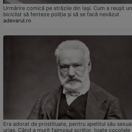
Urmărire comică pe străzile din Iași. Cum a reușit u
biciclist să fenteze poliția și să se facă nevăzut
adevarul.ro
Era adorat de prostituate, pentru apetitul său sexua
uriaș. Când a murit faimosul scriitor, toate cocotele