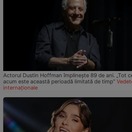
Actorul Dustin Hoffman împlinește 89 de ani. „Tot 
acum este această perioadă limitată de timp”
Vedet
internaționale