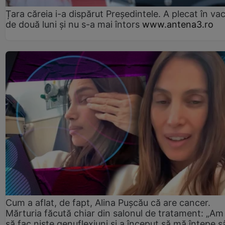
Țara căreia i-a dispărut Președintele. A plecat în va
de două luni și nu s-a mai întors
www.antena3.ro
Cum a aflat, de fapt, Alina Pușcău că are cancer.
Mărturia făcută chiar din salonul de tratament: „Am
să fac niște genuflexiuni și a început să mă înțepe s