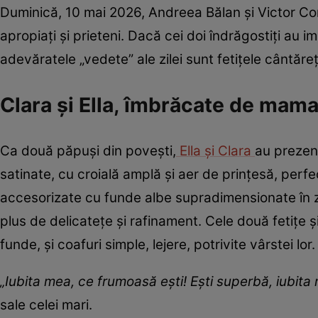
Duminică, 10 mai 2026, Andreea Bălan și Victor Corn
apropiați și prieteni. Dacă cei doi îndrăgostiți au 
adevăratele „vedete” ale zilei sunt fetițele cântăreț
Clara și Ella, îmbrăcate de mama
Ca două păpuși din povești,
Ella și Clara
au prezent
satinate, cu croială amplă și aer de prințesă, perf
accesorizate cu funde albe supradimensionate în zo
plus de delicatețe și rafinament. Cele două fetițe 
funde, și coafuri simple, lejere, potrivite vârstei lor.
„Iubita mea, ce frumoasă ești! Ești superbă, iubita
sale celei mari.