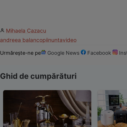
Mihaela Cazacu
andreea balan
copii
nunta
video
Urmărește-ne pe
Google News
Facebook
In
Ghid de cumpărături