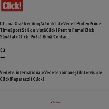
Ultima Oră!
Trending
Actualitate
Vedete
Video
Prime
Time
Sport
Stil de viață
Click! Pentru Femei
Click!
Sănătate
Click! Poftă Bună!
Contact
Vedete internaționale
Vedete românești
Interviurile
Click!
Paparazzii Click!