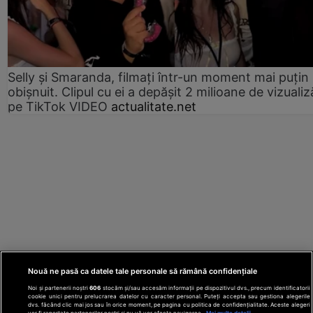
Selly și Smaranda, filmați într-un moment mai puțin
obișnuit. Clipul cu ei a depășit 2 milioane de vizualiz
pe TikTok VIDEO
actualitate.net
Nouă ne pasă ca datele tale personale să rămână confidențiale
Noi și partenerii noștri
606
stocăm și/sau accesăm informații pe dispozitivul dvs., precum identificatorii
cookie unici pentru prelucrarea datelor cu caracter personal. Puteți accepta sau gestiona alegerile
dvs. făcând clic mai jos sau în orice moment, pe pagina cu politica de confidențialitate. Aceste alegeri
vor fi raportate partenerilor noștri și nu vă vor afecta navigarea.
Mai multe detalii