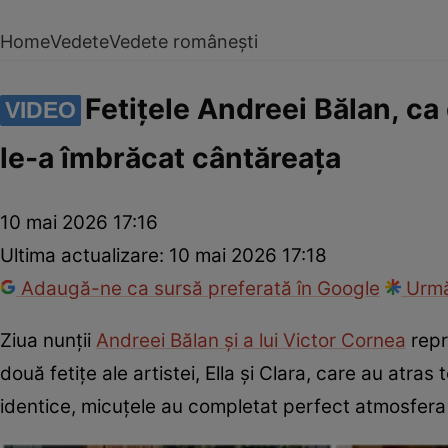
Home
Vedete
Vedete românești
Fetițele Andreei Bălan, ca
VIDEO
le-a îmbrăcat cântăreața
10 mai 2026 17:16
Ultima actualizare:
10 mai 2026 17:18
Adaugă-ne ca sursă preferată în Google
Urmă
Ziua nunții
Andreei Bălan și a lui Victor Cornea
repr
două fetițe ale artistei, Ella și Clara, care au atras 
identice, micuțele au completat perfect atmosfera