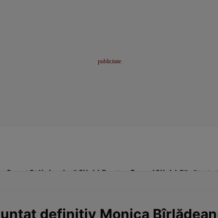
me
Sport
Stil de viață
Click! Pentru Femei
Click! Sănătate
nunțat definitiv Monica Bîrlădea