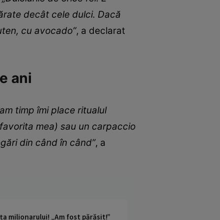
ărate decât cele dulci. Dacă
luten, cu avocado”
, a declarat
e ani
am timp îmi place ritualul
 favorita mea) sau un carpaccio
ogări din când în când”
, a
a milionarului! „Am fost părăsit!”