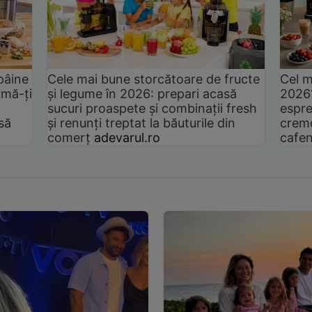
pâine
Cele mai bune storcătoare de fructe
Cel m
rmă-ți
și legume în 2026: prepari acasă
2026
sucuri proaspete și combinații fresh
espre
să
și renunți treptat la băuturile din
cremo
comerț
adevarul.ro
cafen