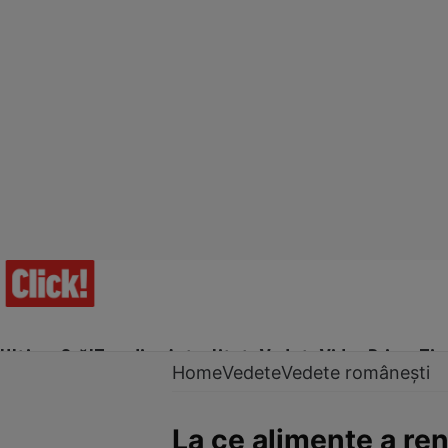
Ultima Oră!
Trending
Actualitate
Vedete
Video
Prime Ti
Home
Vedete
Vedete românești
La ce alimente a re