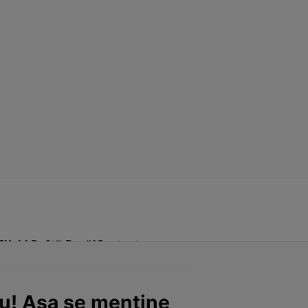
Click! Poftă Bună!
Contact
nu! Așa se menține