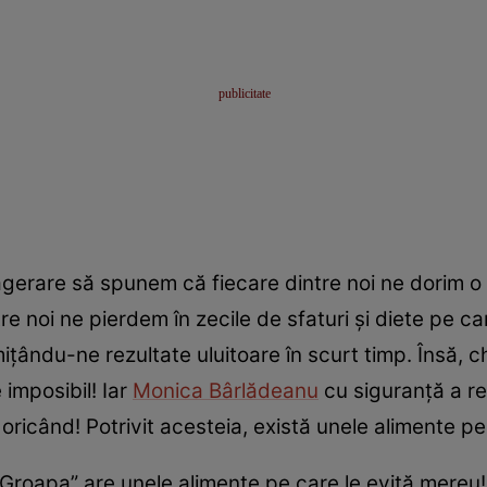
gerare să spunem că fiecare dintre noi ne dorim o s
tre noi ne pierdem în zecile de sfaturi și diete pe ca
ându-ne rezultate uluitoare în scurt timp. Însă, chi
 imposibil! Iar
Monica Bârlădeanu
cu siguranță a re
 oricând! Potrivit acesteia, există unele alimente p
„Groapa” are unele alimente pe care le evită mereu