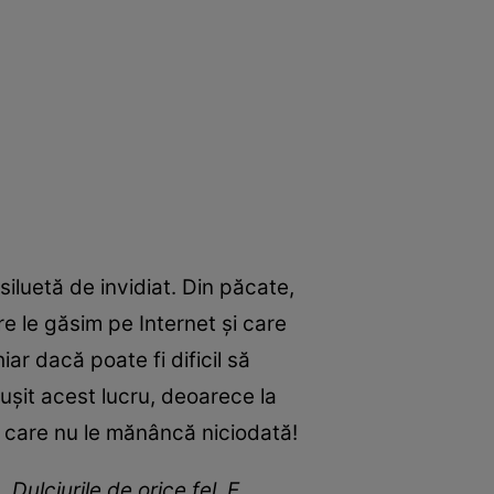
iluetă de invidiat. Din păcate,
re le găsim pe Internet și care
ar dacă poate fi dificil să
ușit acest lucru, deoarece la
e care nu le mănâncă niciodată!
!
„Dulciurile de orice fel. E