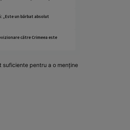
ă: „Este un bărbat absolut
rovizionare către Crimeea este
unt suficiente pentru a o menține