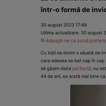
într-o formă de invid
Vedete internaționale
Vedete românești
Interviurile Cli
30 august 2023 17:49
Ultima actualizare:
30 august 
Adaugă-ne ca sursă preferat
Cu toții ne dorim o siluetă de in
care adesea se bat cap în cap și
să găsim dieta
perfectă
, nu es
44 de ani, ea arată mai bine ca