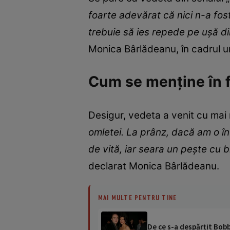
foarte adevărat că nici n-a fos
trebuie să ies repede pe uşă di
Monica Bârlădeanu, în cadrul 
Cum se menține în 
Desigur, vedeta a venit cu mai 
omletei. La prânz, dacă am o î
de vită, iar seara un peşte cu 
declarat Monica Bârlădeanu.
MAI MULTE PENTRU TINE
De ce s-a despărțit Bob