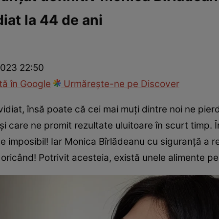
iat la 44 de ani
ck!
Paparazzii Click!
2023 22:50
ă în Google
Urmărește-ne pe Discover
vidiat, însă poate că cei mai muți dintre noi ne pierd
 care ne promit rezultate uluitoare în scurt timp. În
te imposibil! Iar Monica Bîrlădeanu cu siguranță a r
 oricând! Potrivit acesteia, există unele alimente p