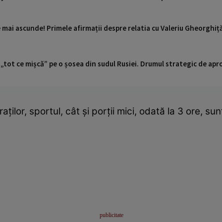
mai ascunde! Primele afirmații despre relatia cu Valeriu Gheorghiț
 „tot ce mișcă” pe o șosea din sudul Rusiei. Drumul strategic de ap
ților, sportul, cât și porții mici, odată la 3 ore, s