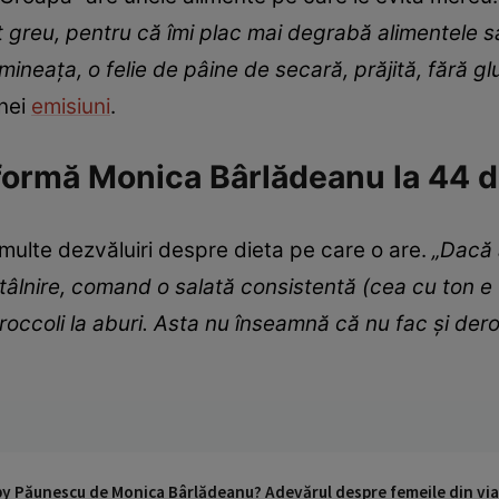
t greu, pentru că îmi plac mai degrabă alimentele s
mineaţa, o felie de pâine de secară, prăjită, fără g
unei
emisiuni
.
formă Monica Bârlădeanu la 44 d
multe dezvăluiri despre dieta pe care o are.
„Dacă 
ntâlnire, comand o salată consistentă (cea cu ton e
broccoli la aburi. Asta nu înseamnă că nu fac şi der
by Păunescu de Monica Bârlădeanu? Adevărul despre femeile din viaț