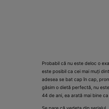
Probabil că nu este deloc o exa
este posibil ca cei mai muți din
adesea se bat cap în cap, promiț
găsim o dietă perfectă, nu este
44 de ani, ea arată mai bine ca
Se pare că vedeta din serialul 