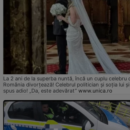
La 2 ani de la superba nuntă, încă un cuplu celebru 
România divorțează! Celebrul politician și soția lui ș
spus adio! „Da, este adevărat”
www.unica.ro