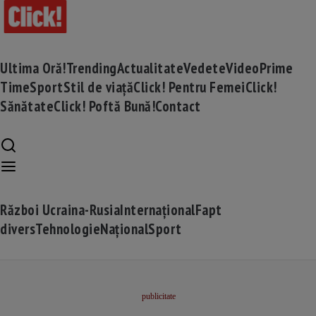
Ultima Oră!
Trending
Actualitate
Vedete
Video
Prime
Time
Sport
Stil de viață
Click! Pentru Femei
Click!
Sănătate
Click! Poftă Bună!
Contact
Război Ucraina-Rusia
Internațional
Fapt
divers
Tehnologie
Național
Sport