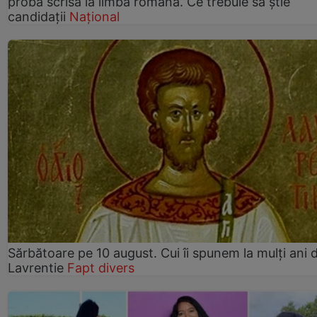
proba scrisă la limba română. Ce trebuie să știe
candidații
Național
Sărbătoare pe 10 august. Cui îi spunem la mulți ani d
Lavrentie
Fapt divers