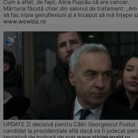
Cum a aflat, de fapt, Alina Pușcău că are cancer.
Mărturia făcută chiar din salonul de tratament: „Am
să fac niște genuflexiuni și a început să mă înțepe s
www.wowbiz.ro
UPDATE Zi decisivă pentru Călin Georgescu! Fostul
candidat la prezidențiale află dacă va fi judecat pen
tentativă de lovitură de stat
www.stirilekanald.ro