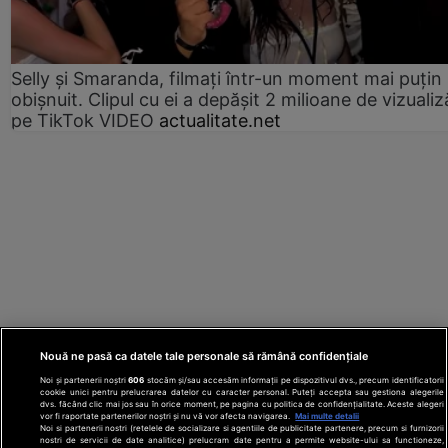
Selly și Smaranda, filmați într-un moment mai puțin
obișnuit. Clipul cu ei a depășit 2 milioane de vizualiz
pe TikTok VIDEO
actualitate.net
Nouă ne pasă ca datele tale personale să rămână confidențiale
Noi și partenerii noștri
606
stocăm și/sau accesăm informații pe dispozitivul dvs., precum identificatorii
cookie unici pentru prelucrarea datelor cu caracter personal. Puteți accepta sau gestiona alegerile
dvs. făcând clic mai jos sau în orice moment, pe pagina cu politica de confidențialitate. Aceste alegeri
vor fi raportate partenerilor noștri și nu vă vor afecta navigarea.
Mai multe detalii
Noi si partenerii nostri (retelele de socializare si agentiile de publicitate partenere, precum si furnizorii
nostri de servicii de date analitice) prelucram date pentru a permite website-ului sa functioneze,