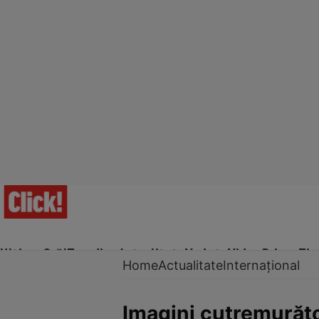
Ultima Oră!
Trending
Actualitate
Vedete
Video
Prime Ti
Home
Actualitate
Internațional
Imagini cutremurăto