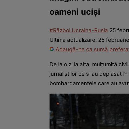
oameni uciși
Război Ucraina-Rusia
Internațional
Fapt divers
Tehnolog
#Război Ucraina-Rusia
25 febr
Ultima actualizare:
25 februari
Adaugă-ne ca sursă preferat
De la o zi la alta, mulțumită civ
jurnaliștilor ce s-au deplasat în
bombardamentele care au avut lo