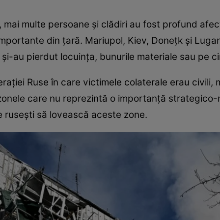
ui, mai multe persoane și clădiri au fost profund 
importante din țară. Mariupol, Kiev, Donețk și Luga
i și-au pierdut locuința, bunurile materiale sau pe 
ției Ruse în care victimele colaterale erau civili, 
 zonele care nu reprezintă o importanță strategico
le rusești să lovească aceste zone.