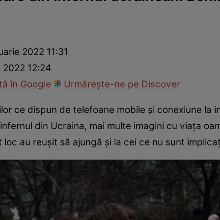
ie
Național
Sport
uarie 2022 11:31
e 2022 12:24
ă în Google
Urmărește-ne pe Discover
ililor ce dispun de telefoane mobile și conexiune la i
 infernul din Ucraina, mai multe imagini cu viața oamen
c au reușit să ajungă și la cei ce nu sunt implicați