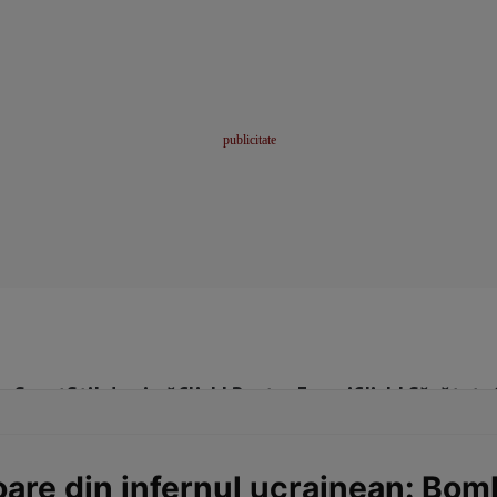
me
Sport
Stil de viață
Click! Pentru Femei
Click! Sănătate
are din infernul ucrainean: Bom