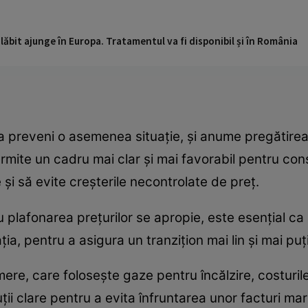
ăbit ajunge în Europa. Tratamentul va fi disponibil și în România
 a preveni o asemenea situație, și anume pregătirea 
rmite un cadru mai clar și mai favorabil pentru cons
și să evite creșterile necontrolate de preț.
plafonarea prețurilor se apropie, este esențial ca au
, pentru a asigura un tranzițion mai lin și mai puțin 
re, care folosește gaze pentru încălzire, costurile
luții clare pentru a evita înfruntarea unor facturi m