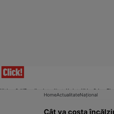
Ultima Oră!
Trending
Actualitate
Vedete
Video
Prime Ti
Home
Actualitate
Național
Cât va costa încălz