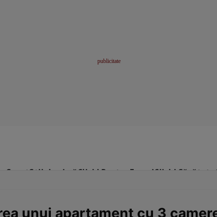
me
Sport
Stil de viață
Click! Pentru Femei
Click! Sănătate
irea unui apartament cu 3 camer