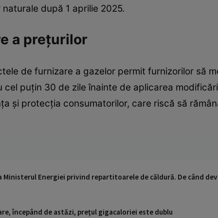
r naturale după 1 aprilie 2025.
e a prețurilor
actele de furnizare a gazelor permit furnizorilor să m
cu cel puțin 30 de zile înainte de aplicarea modifică
ța și protecția consumatorilor, care riscă să rămână
 Ministerul Energiei privind repartitoarele de căldură. De când dev
re, începând de astăzi, preţul gigacaloriei este dublu