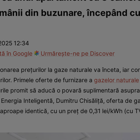
mânii din buzunare, începând cu 
ie
Național
Sport
 2025 12:34
ă în Google
Urmărește-ne pe Discover
fonarea prețurilor la gaze naturale va înceta, iar c
rilor. Primele oferte de furnizare a
gazelor naturale
țurile promit să aducă o povară suplimentară asupra
i Energia Inteligentă, Dumitru Chisăliță, oferta de ga
aproape identică, cu un preț de 0,31 lei/kWh (cu TV