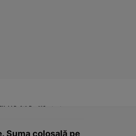
Click! Poftă Bună!
Contact
e. Suma colosală pe