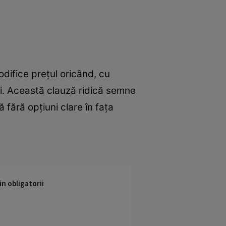
odifice prețul oricând, cu
rii. Această clauză ridică semne
 fără opțiuni clare în fața
in obligatorii