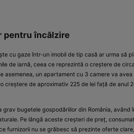
 pentru încălzire
te cu gaze într-un imobil de tip casă ar urma să p
lunile de iarnă, ceea ce reprezintă o creștere de cir
 De asemenea, un apartament cu 3 camere va avea 
o creștere de aproximativ 225 de lei față de anul 2
a grav bugetele gospodăriilor din România, având î
turale. Pe lângă aceste creșteri de preț, consumator
ce furnizorii nu se grăbesc să prezinte oferte clare,