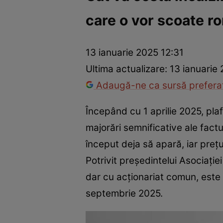
care o vor scoate ro
Război Ucraina-Rusia
Internațional
Fapt divers
Tehnolog
13 ianuarie 2025 12:31
Ultima actualizare:
13 ianuarie
Adaugă-ne ca sursă preferat
Începând cu 1 aprilie 2025, pla
majorări semnificative ale factu
început deja să apară, iar pre
Potrivit președintelui Asociație
dar cu acționariat comun, este 
septembrie 2025.