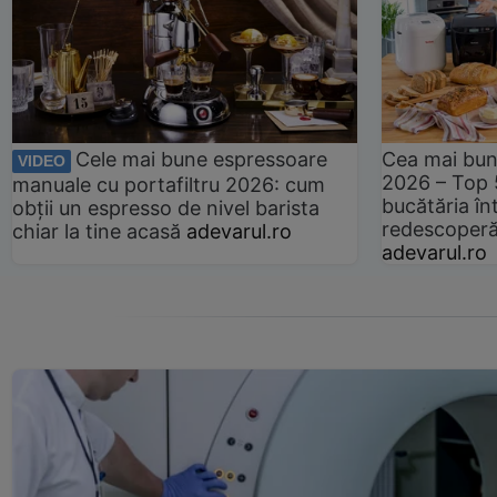
Cele mai bune espressoare
Cea mai bun
VIDEO
2026 – Top 
manuale cu portafiltru 2026: cum
bucătăria înt
obții un espresso de nivel barista
redescoperă 
chiar la tine acasă
adevarul.ro
adevarul.ro