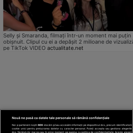
Selly și Smaranda, filmați într-un moment mai puțin
obișnuit. Clipul cu ei a depășit 2 milioane de vizualiz
pe TikTok VIDEO
actualitate.net
Nouă ne pasă ca datele tale personale să rămână confidențiale
Noi și partenerii noștri
606
stocăm și/sau accesăm informații pe dispozitivul dvs., precum identificatorii
cookie unici pentru prelucrarea datelor cu caracter personal. Puteți accepta sau gestiona alegerile
dvs. făcând clic mai jos sau în orice moment, pe pagina cu politica de confidențialitate. Aceste alegeri