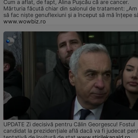
Cum a aflat, de fapt, Alina Pușcău că are cancer.
Mărturia făcută chiar din salonul de tratament: „Am
să fac niște genuflexiuni și a început să mă înțepe s
www.wowbiz.ro
UPDATE Zi decisivă pentru Călin Georgescu! Fostul
candidat la prezidențiale află dacă va fi judecat pen
tentativă de lovitură de stat
www.stirilekanald.ro