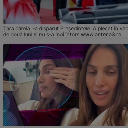
Țara căreia i-a dispărut Președintele. A plecat în va
de două luni și nu s-a mai întors
www.antena3.ro