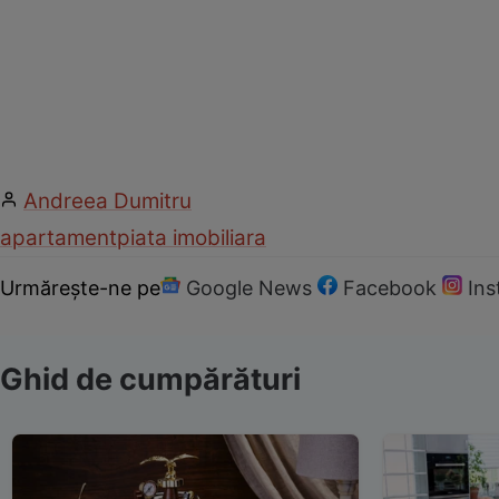
Andreea Dumitru
apartament
piata imobiliara
Urmărește-ne pe
Google News
Facebook
In
Ghid de cumpărături