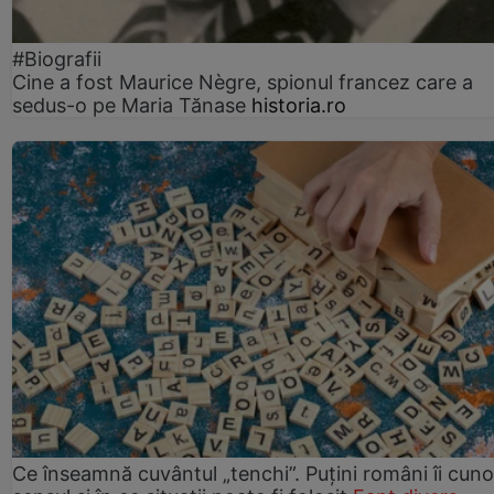
#Biografii
Cine a fost Maurice Nègre, spionul francez care a
sedus-o pe Maria Tănase
historia.ro
Ce înseamnă cuvântul „tenchi”. Puțini români îi cun