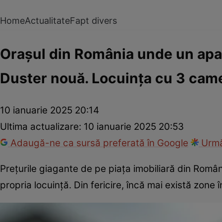
Home
Actualitate
Fapt divers
Orașul din România unde un apa
Duster nouă. Locuința cu 3 cam
10 ianuarie 2025 20:14
Ultima actualizare:
10 ianuarie 2025 20:53
Adaugă-ne ca sursă preferată în Google
Urmă
Prețurile giagante de pe piața imobiliară din Români
propria locuință. Din fericire, încă mai există zon