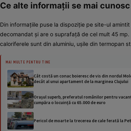
Ce alte informații se mai cuno
Din informațiile puse la dispoziție pe site-ul amintit
decomandat și are o suprafață de cel mult 45 mp. 
caloriferele sunt din aluminiu, ușile din termopan stra
MAI MULTE PENTRU TINE
Cât costă un conac boieresc de vis din nordul Moldo
decât al unui apartament de la marginea Clujului
Orașul superb, preferatul românilor pentru vacanț
cumpăra o locuință cu 65.000 de euro
Pericol de moarte la trecerea de cale ferată la Pet