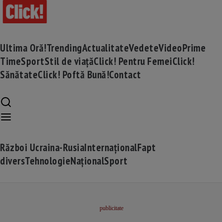
Ultima Oră!
Trending
Actualitate
Vedete
Video
Prime
Time
Sport
Stil de viață
Click! Pentru Femei
Click!
Sănătate
Click! Poftă Bună!
Contact
Război Ucraina-Rusia
Internațional
Fapt
divers
Tehnologie
Național
Sport