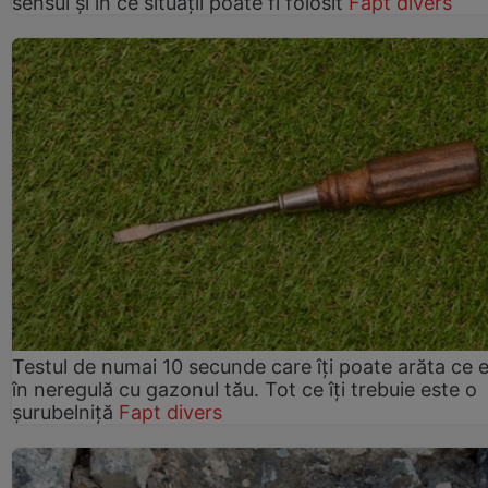
sensul și în ce situații poate fi folosit
Fapt divers
Testul de numai 10 secunde care îți poate arăta ce 
în neregulă cu gazonul tău. Tot ce îți trebuie este o
șurubelniță
Fapt divers