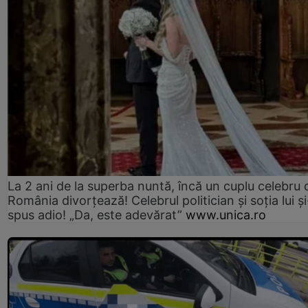
La 2 ani de la superba nuntă, încă un cuplu celebru 
România divorțează! Celebrul politician și soția lui ș
spus adio! „Da, este adevărat”
www.unica.ro