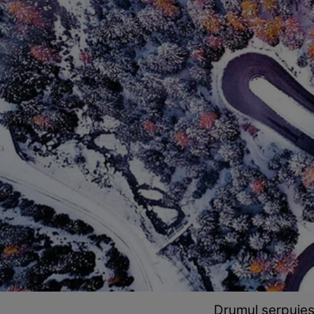
Drumul şerpuieşt