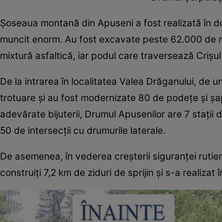
Şoseaua montană din Apuseni a fost realizată în do
muncit enorm. Au fost excavate peste 62.000 de m
mixtură asfaltică, iar podul care traversează Crişu
De la intrarea în localitatea Valea Drăganului, de 
trotuare şi au fost modernizate 80 de podeţe şi şapt
adevărate bijuterii, Drumul Apusenilor are 7 staţii
50 de intersecţii cu drumurile laterale.
De asemenea, în vederea creşterii siguranţei rutier
construiţi 7,2 km de ziduri de sprijin şi s-a realiza