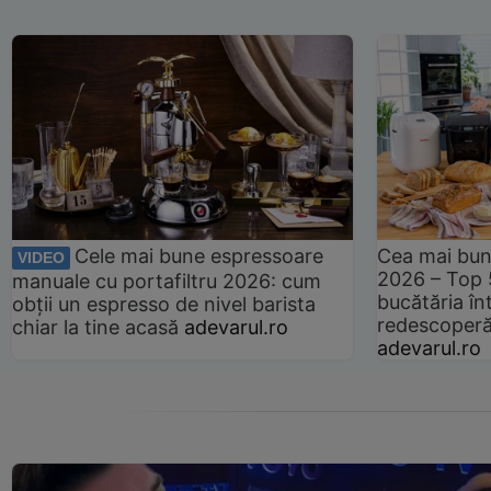
Cele mai bune espressoare
Cea mai bun
VIDEO
2026 – Top 
manuale cu portafiltru 2026: cum
bucătăria înt
obții un espresso de nivel barista
redescoperă 
chiar la tine acasă
adevarul.ro
adevarul.ro