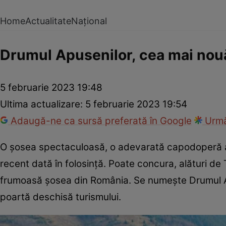
Home
Actualitate
Național
Drumul Apusenilor, cea mai nou
5 februarie 2023 19:48
Ultima actualizare:
5 februarie 2023 19:54
Adaugă-ne ca sursă preferată în Google
Urmă
O şosea spectaculoasă, o adevarată capodoperă a i
recent dată în folosinţă. Poate concura, alături de
frumoasă şosea din România. Se numeşte Drumul Apus
poartă deschisă turismului.