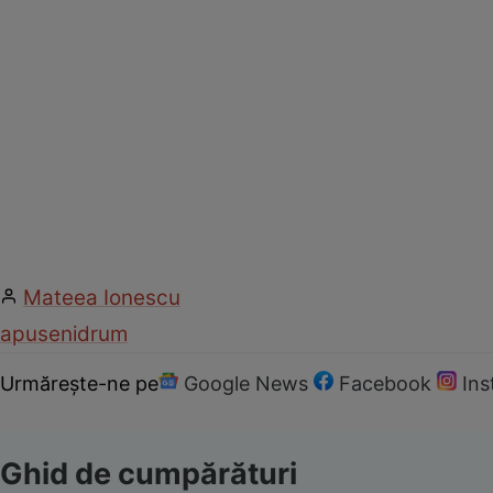
Mateea Ionescu
apuseni
drum
Urmărește-ne pe
Google News
Facebook
In
Ghid de cumpărături