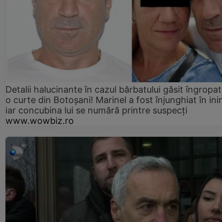
Detalii halucinante în cazul bărbatului găsit îngropat
o curte din Botoșani! Marinel a fost înjunghiat în ini
iar concubina lui se numără printre suspecți
www.wowbiz.ro