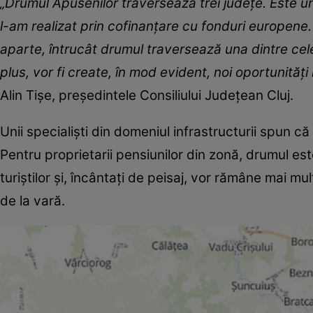
„Drumul Apusenilor traversează trei judeţe. Este un
l-am realizat prin cofinanţare cu fonduri europene.
aparte, întrucât drumul traversează una dintre cel
plus, vor fi create, în mod evident, noi oportunităţi
Alin Tişe, preşedintele Consiliului Judeţean Cluj.
Unii specialişti din domeniul infrastructurii spun
Pentru proprietarii pensiunilor din zonă, drumul este
turiştilor şi, încântaţi de peisaj, vor rămâne mai mult
de la vară.