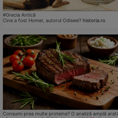
#Grecia Antică
Cine a fost Homer, autorul Odiseei?
historia.ro
Consumi prea multe proteine? O analiză amplă arat