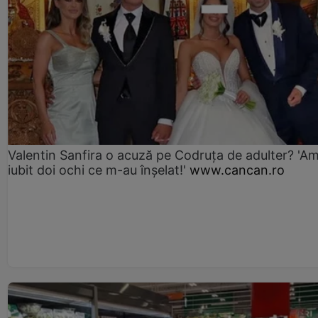
Valentin Sanfira o acuză pe Codruța de adulter? 'A
iubit doi ochi ce m-au înșelat!'
www.cancan.ro