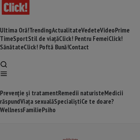
Ultima Oră!
Trending
Actualitate
Vedete
Video
Prime
Time
Sport
Stil de viață
Click! Pentru Femei
Click!
Sănătate
Click! Poftă Bună!
Contact
Prevenție și tratament
Remedii naturiste
Medicii
răspund
Viața sexuală
Specialiști
Ce te doare?
Wellness
Familie
Psiho