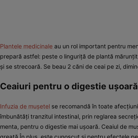
Plantele medicinale
au un rol important pentru menţ
prepară astfel: peste o linguriţă de plantă mărunţi
şi se strecoară. Se beau 2 căni de ceai pe zi, dimi
Ceaiuri pentru o digestie ușoar
Infuzia de muşetel
se recomandă în toate afecţiunile
îmbunătăţi tranzitul intestinal, prin reglarea secreţ
menta, pentru o digestie mai uşoară. Ceaiul de mu
greață În plus, este cunoscut și pentru efectele pe 