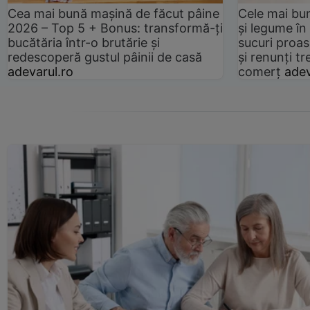
Cea mai bună mașină de făcut pâine
Cele mai bu
2026 – Top 5 + Bonus: transformă-ți
și legume în
bucătăria într-o brutărie și
sucuri proas
redescoperă gustul pâinii de casă
și renunți tr
adevarul.ro
comerț
adev