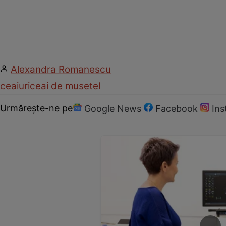
Alexandra Romanescu
ceaiuri
ceai de musetel
Urmărește-ne pe
Google News
Facebook
In