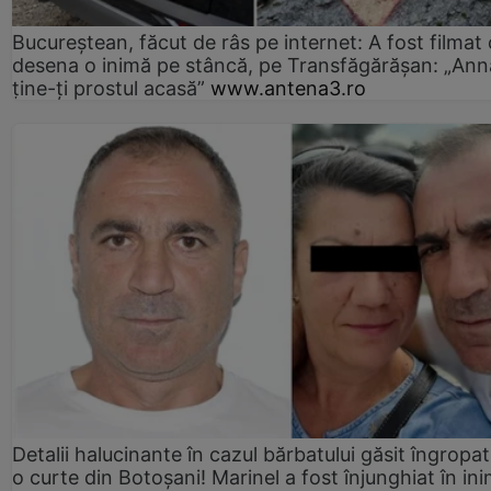
Bucureștean, făcut de râs pe internet: A fost filmat
desena o inimă pe stâncă, pe Transfăgărășan: „Ann
ține-ți prostul acasă”
www.antena3.ro
Detalii halucinante în cazul bărbatului găsit îngropat
o curte din Botoșani! Marinel a fost înjunghiat în ini