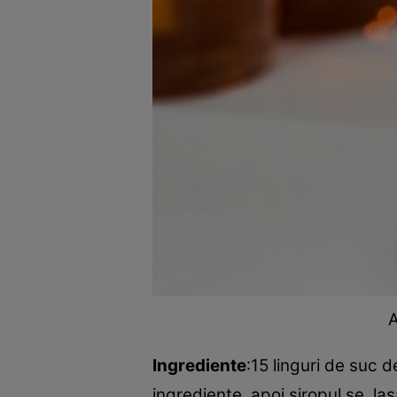
A
Ingrediente
:15 linguri de suc 
ingrediente, apoi siropul se las