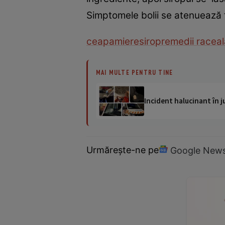
Simptomele bolii se atenuează 
ceapa
miere
sirop
remedii raceal
MAI MULTE PENTRU TINE
Incident halucinant în j
Urmărește-ne pe
Google New