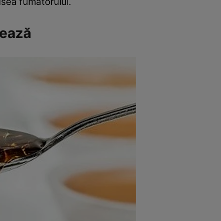
usea fumătorului.
rează