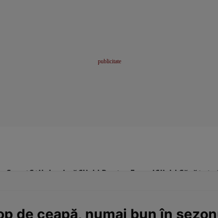
me
Sport
Stil de viață
Click! Pentru Femei
Click! Sănătate
op de ceapă, numai bun în sezonu