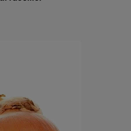
e
Psiho