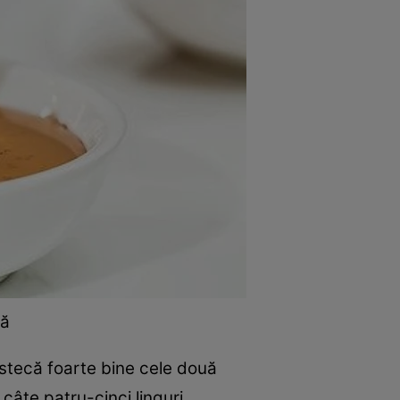
pă
estecă foarte bine cele două
câte patru-cinci linguri.