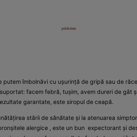
ne putem îmbolnăvi cu ușurință de gripă sau de răc
uportat: facem febră, tușim, avem dureri de gât și r
ezultate garantate, este siropul de ceapă.
unătățirea stării de sănătate și la atenuarea simpto
în bronșitele alergice , este un bun expectorant și 