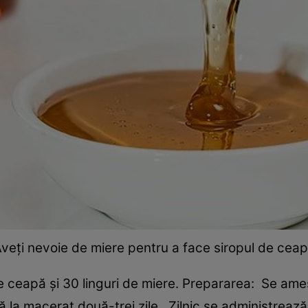
veți nevoie de miere pentru a face siropul de cea
de ceapă și 30 linguri de miere. Prepararea: Se am
ă la macerat două-trei zile. Zilnic se administrează 