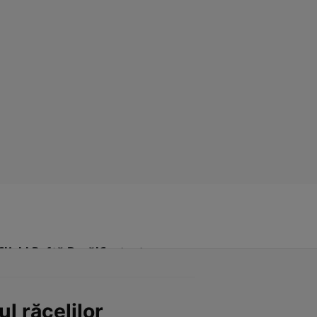
Click! Poftă Bună!
Contact
l răcelilor