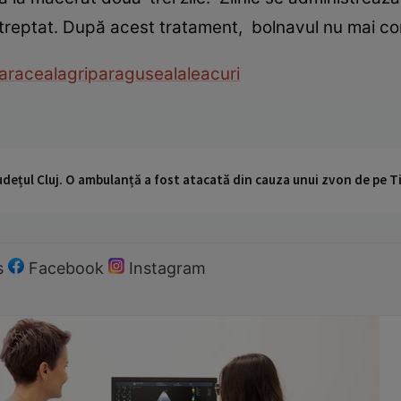
treptat. După acest tratament, bolnavul nu mai co
a
raceala
gripa
raguseala
leacuri
udețul Cluj. O ambulanță a fost atacată din cauza unui zvon de pe 
s
Facebook
Instagram