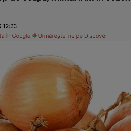
nd
Viața sexuală
Specialiști
Ce te doare?
Wellness
Famili
6 12:23
ă în Google
Urmărește-ne pe Discover