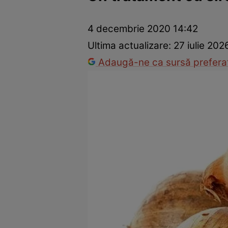
Prevenție și tratament
Remedii naturiste
Medicii răspu
4 decembrie 2020 14:42
Ultima actualizare:
27 iulie 202
Adaugă-ne ca sursă preferat