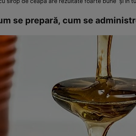
 cu sirop de ceapă are rezultate foarte bune și în t
Cum se prepară, cum se administ