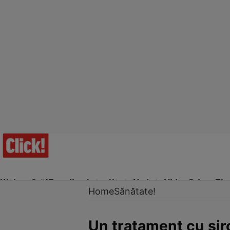
Ultima Oră!
Trending
Actualitate
Vedete
Video
Prime Ti
Home
Sănătate!
Un tratament cu sir