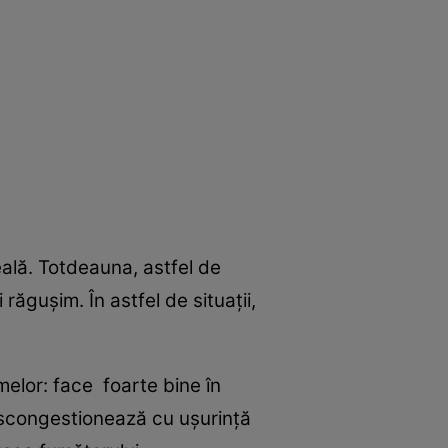
eală. Totdeauna, astfel de
ăgușim. În astfel de situații,
melor: face foarte bine în
descongestionează cu ușurință