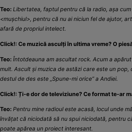
Teo:
Libertatea, faptul pentru c
ă
la radio, a
ș
a cum 
<mu
ș
chiul>, pentru c
ă
nu ai niciun fel de ajutor, ar
afar
ă
de propriul intelect.
Click!: Ce muzică asculți în ultima vreme? O piesă
Teo:
Întotdeauna am ascultat rock. Acum a apărut 
mult. Ascult și muzica de astăzi care este un pop, 
destul de des este „Spune-mi orice” a Andiei.
Click!:
Ți-e dor de televiziune? Ce format te-ar m
Teo:
Pentru mine radioul este acas
ă
, locul unde m
î
nv
ăț
at c
ă
niciodat
ă
s
ă
nu spui niciodat
ă
, pentru c
poate ap
ă
rea un proiect interesant.