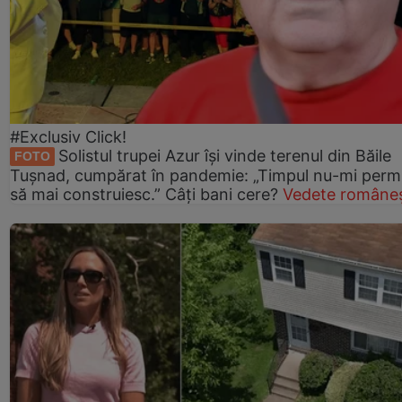
#Exclusiv Click!
Solistul trupei Azur își vinde terenul din Băile
FOTO
Tușnad, cumpărat în pandemie: „Timpul nu-mi perm
să mai construiesc.” Câți bani cere?
Vedete româneș