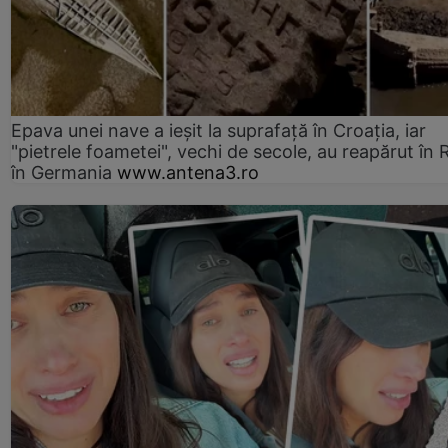
Epava unei nave a ieșit la suprafață în Croația, iar
"pietrele foametei", vechi de secole, au reapărut în R
în Germania
www.antena3.ro