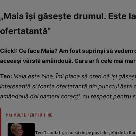
„Maia își găsește drumul. Este la
ofertatantă”
Click!: Ce face Maia? Am fost suprinși să vedem câ
aceeași vârstă amândouă. Care ar fi cele mai mar
Teo:
Maia este bine.
Î
mi place s
ă
cred c
ă
îș
i g
ă
se
ș
interesant
ă ș
i foarte ofertatant
ă
din punctul
ă
sta 
am
â
ndou
ă
doi oameni corec
ț
i, cu respect pentru
s
MAI MULTE PENTRU TINE
Teo Trandafir, scoasă de pe post de șefii de la K