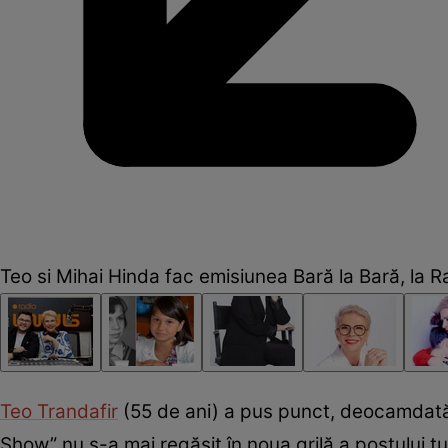
Teo si Mihai Hinda fac emisiunea Bară la Bară, la 
Teo Trandafir
(55 de ani) a pus punct, deocamdată, î
Show” nu s-a mai regăsit în noua grilă a postului 