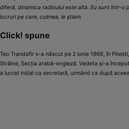
difer
ă
, dinamica radioului este alta. Eu sunt
î
ntr-o 
lucruri pe care, culmea, le
ș
tiam.
Click! spune
Teo Trandafir s-a născut pe 2 iunie 1968, în Pitesti,
Străine, Secția arabă-engleză. Vedeta și-a început 
a lucrat inițial ca secretară, urmând ca după aceea 