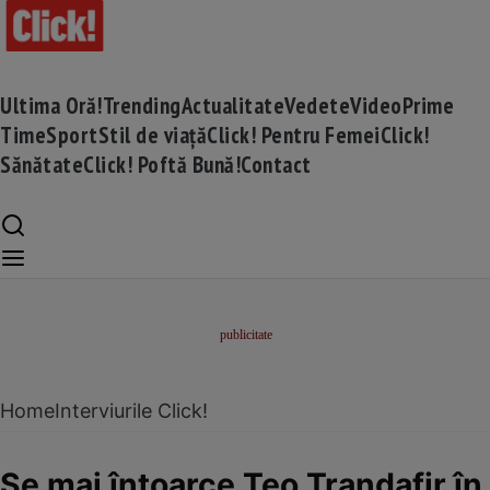
Ultima Oră!
Trending
Actualitate
Vedete
Video
Prime
Time
Sport
Stil de viață
Click! Pentru Femei
Click!
Sănătate
Click! Poftă Bună!
Contact
Home
Interviurile Click!
Se mai întoarce Teo Trandafir în