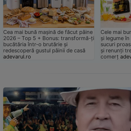
Cea mai bună mașină de făcut pâine
Cele mai bu
2026 – Top 5 + Bonus: transformă-ți
și legume în
bucătăria într-o brutărie și
sucuri proas
redescoperă gustul pâinii de casă
și renunți tr
adevarul.ro
comerț
adev