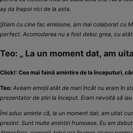
a
ș
da
î
napoi nici de la asta.
Ș
tiam cu cine fac emisiune, am mai colaborat cu 
perfect. Acomodarea nu a fost deloc grea, cu at
â
Teo: „ La un moment dat, am ui
Click!: Cea mai faină amintire de la începuturi, când
Teo:
Aveam emo
ți
i at
â
t de mari
î
nc
â
t nu eram
î
n st
prezentator de
ș
tiri la
î
nceput. Eram nevoit
ă
s
ă
iau
Î
mi aduc aminte c
ă
, la un moment dat, am uitat c
prezint. Sunt multe amintiri frumoase. Eu am debuta
Atmosfera, oamenii, totul era frumos atunci pentru