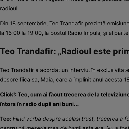
radioul.
Din 18 septembrie, Teo Trandafir prezintă emisiunea
la 16:00 la 19:00, la postul Radio Impuls, și el par
Teo Trandafir: „Radioul este pri
Teo Trandafir a acordat un interviu, în exclusivitate
despre fiica sa, Maia, care a împlinit anul acesta 18
Click!: Teo, cum ai făcut trecerea de la televiziun
întors în radio după ani buni...
Teo:
Fiind vorba despre acela
ș
i trust, trecerea a f
pentru c
ă
meseria mea de baz
ă
asta era. Nu a fos