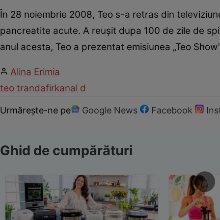
În 28 noiembrie 2008, Teo s-a retras din televiziun
pancreatite acute. A reușit dupa 100 de zile de sp
anul acesta, Teo a prezentat emisiunea „Teo Show”
Alina Erimia
teo trandafir
kanal d
Urmărește-ne pe
Google News
Facebook
In
Ghid de cumpărături