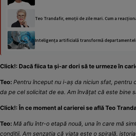
Teo Trandafir, emoții de zile mari. Cum a reacționa
Inteligența artificială transformă departamentele
Click!: Dacă fiica ta și-ar dori să te urmeze în cari
Teo:
Pentru
în
ceput nu i-a
ș
da niciun sfat, pentru 
da pe cel solicitat de ea. Am
î
nv
ăț
at c
ă
este bine s
Click!: În ce moment al carierei se află Teo Tranda
Teo:
M
ă
aflu
î
ntr-o etap
ă
nou
ă
, una
î
n care m
ă
simt
condi
ț
ii. Am senza
ț
ia c
ă
via
ț
a este o spiral
ă
, istori