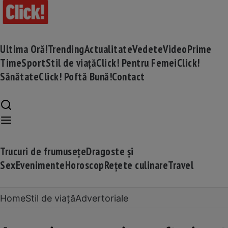
Ultima Oră!
Trending
Actualitate
Vedete
Video
Prime
Time
Sport
Stil de viață
Click! Pentru Femei
Click!
Sănătate
Click! Poftă Bună!
Contact
Trucuri de frumusețe
Dragoste și
Sex
Evenimente
Horoscop
Rețete culinare
Travel
Home
Stil de viață
Advertoriale