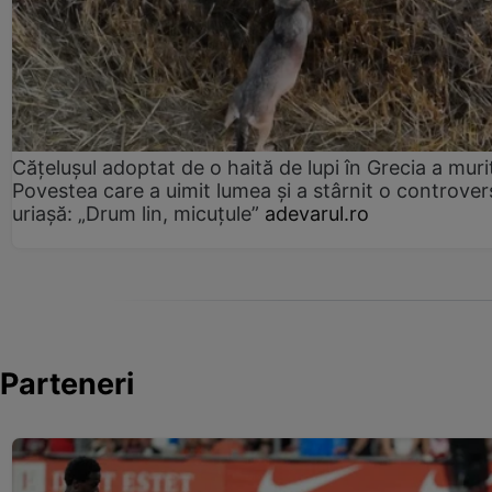
Cățelușul adoptat de o haită de lupi în Grecia a muri
Povestea care a uimit lumea și a stârnit o controver
uriașă: „Drum lin, micuțule”
adevarul.ro
Parteneri