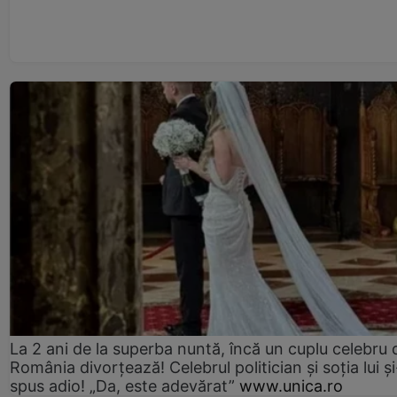
La 2 ani de la superba nuntă, încă un cuplu celebru 
România divorțează! Celebrul politician și soția lui ș
spus adio! „Da, este adevărat”
www.unica.ro