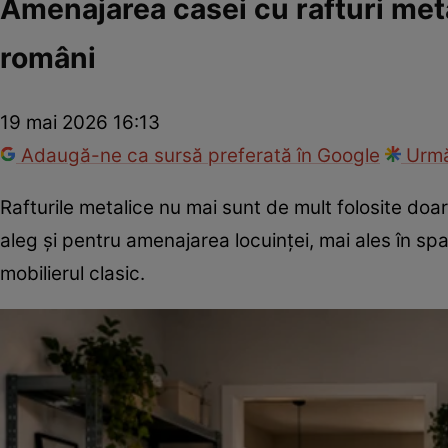
Amenajarea casei cu rafturi meta
români
19 mai 2026 16:13
Adaugă-ne ca sursă preferată în Google
Urmă
Rafturile metalice nu mai sunt de mult folosite doar 
aleg și pentru amenajarea locuinței, mai ales în sp
mobilierul clasic.