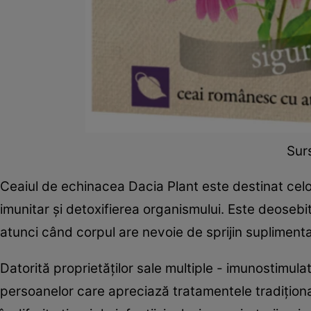
Surs
Ceaiul de echinacea Dacia Plant este destinat celor
imunitar și detoxifierea organismului. Este deosebi
atunci când corpul are nevoie de sprijin suplimentar
Datorită proprietăților sale multiple - imunostimula
persoanelor care apreciază tratamentele tradiționale