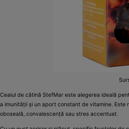
Surs
Ceaiul de cătină StefMar este alegerea ideală pen
a imunității și un aport constant de vitamine. Este 
oboseală, convalescență sau stres accentuat.
Cu un gust acrișor și plăcut, specific fructelor de