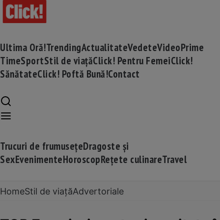
Ultima Oră!
Trending
Actualitate
Vedete
Video
Prime
Time
Sport
Stil de viață
Click! Pentru Femei
Click!
Sănătate
Click! Poftă Bună!
Contact
Trucuri de frumusețe
Dragoste și
Sex
Evenimente
Horoscop
Rețete culinare
Travel
Home
Stil de viață
Advertoriale