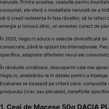
naturale. Printre acestea, ceaiurile pentru imunitat
consumat, ele oferă o modalitate naturală de a întă
să-ți crești rezistența în fața răcelilor, să te refac
energia și tonusul zilnic, un amestec corect de pla
În 2025, Vegis.ro aduce o selecție diversificată de
consacrate, până la opțiuni bio internaționale. Fiec
specifice, adaptate diferitelor nevoi ale consumator
În rândurile următoare, descoperim cele mai aprec
Vegis.ro, analizându-le în detaliu pentru a înțelege 
Evaluarea se bazează pe criterii clare: compoziția și
produsului (vrac sau pliculețe), beneficiile specifi
1. Ceai de Macese 50g DACIA 