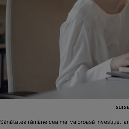
surs
Sănătatea rămâne cea mai valoroasă investiție, iar 