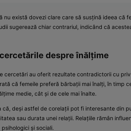
 că nu există dovezi clare care să susțină ideea că 
 studii sugerează chiar contrariul, indicând că aces
cercetările despre înălțime
cercetări au oferit rezultate contradictorii cu privir
arată că femeile preferă bărbații mai înalți, în timp c
ălțime medie, cât și de cele mai înalte.
ția că, deși astfel de corelații pot fi interesante din
tatea sau durata unei relații. Relațiile rămân influ
sihologici și sociali.