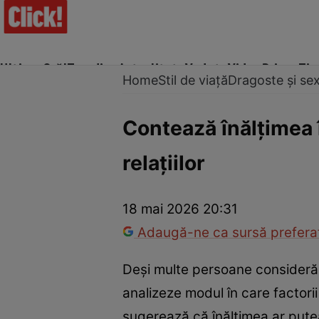
Ultima Oră!
Trending
Actualitate
Vedete
Video
Prime Ti
Home
Stil de viață
Dragoste și se
Contează înălțimea 
relațiilor
Trucuri de frumusețe
Dragoste și Sex
Evenimente
Horos
18 mai 2026 20:31
Adaugă-ne ca sursă preferat
Deși multe persoane consideră 
analizeze modul în care factorii
sugerează că înălțimea ar putea 