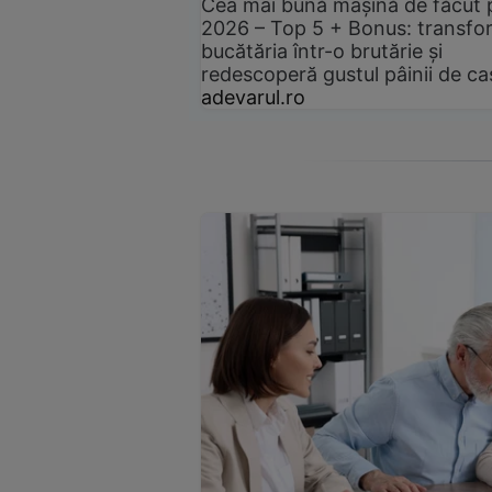
Cea mai bună mașină de făcut 
2026 – Top 5 + Bonus: transfo
bucătăria într-o brutărie și
redescoperă gustul pâinii de ca
adevarul.ro