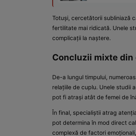
Totuși, cercetătorii subliniază
fertilitate mai ridicată. Unele
complicații la naștere.
Concluzii mixte din 
De-a lungul timpului, numeroase 
relațiile de cuplu. Unele studii 
pot fi atrași atât de femei de în
În final, specialiștii atrag aten
pot determina în mod direct cali
complexă de factori emoționali, p