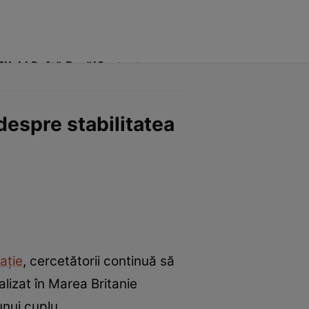
Click! Poftă Bună!
Contact
despre stabilitatea
lație
, cercetătorii continuă să
alizat în Marea Britanie
unui cuplu.