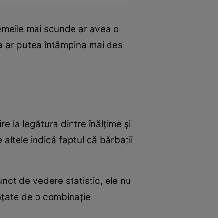
femeile mai scunde ar avea o
tea ar putea întâmpina mai des
e la legătura dintre înălțime și
e altele indică faptul că bărbații
 punct de vedere statistic, ele nu
ențate de o combinație