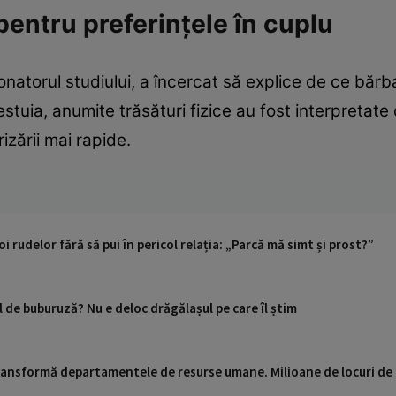
 pentru preferințele în cuplu
onatorul studiului, a încercat să explice de ce bărb
estuia, anumite trăsături fizice au fost interpretat
urizării mai rapide.
i rudelor fără să pui în pericol relația: „Parcă mă simt și prost?”
l de buburuză? Nu e deloc drăgălașul pe care îl știm
 transformă departamentele de resurse umane. Milioane de locuri de