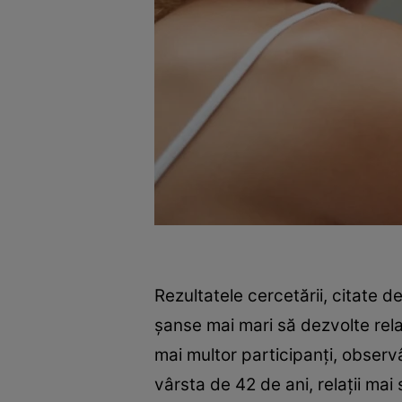
Rezultatele cercetării, citate d
șanse mai mari să dezvolte relaț
mai multor participanți, observ
vârsta de 42 de ani, relații mai s