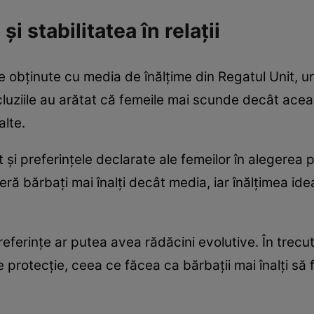
 stabilitatea în relații
e obținute cu media de înălțime din Regatul Unit, u
luziile au arătat că femeile mai scunde decât acea
alte.
și preferințele declarate ale femeilor în alegerea p
eră bărbați mai înalți decât media, iar înălțimea id
referințe ar putea avea rădăcini evolutive. În trecu
e protecție, ceea ce făcea ca bărbații mai înalți să