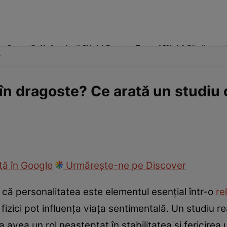
me
Sport
Stil de viață
Click! Pentru Femei
Click! Sănătate
x
în dragoste? Ce arată un studiu 
cop
Rețete culinare
Travel
ă în Google
Urmărește-ne pe Discover
că personalitatea este elementul esențial într-o
re
 fizici pot influența viața sentimentală. Un studiu re
avea un rol neașteptat în stabilitatea și fericirea 