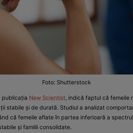
Foto: Shutterstock
e publicația
New Scientist
, indică faptul că femeil
ii stabile și de durată. Studiul a analizat comporta
ând că femeile aflate în partea inferioară a spectru
tabile și familii consolidate.