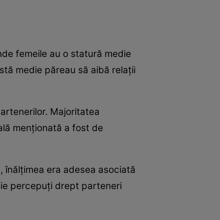
nde femeile au o statură medie
stă medie păreau să aibă relații
artenerilor. Majoritatea
eală menționată a fost de
t, înălțimea era adesea asociată
 fie percepuți drept parteneri