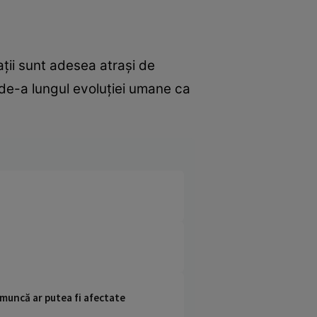
ații sunt adesea atrași de
e de-a lungul evoluției umane ca
 muncă ar putea fi afectate