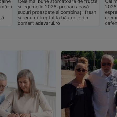
pâine
Cele mai bune storcătoare de fructe
Cel m
rmă-ți
și legume în 2026: prepari acasă
2026
sucuri proaspete și combinații fresh
espre
să
și renunți treptat la băuturile din
cremo
comerț
adevarul.ro
cafen