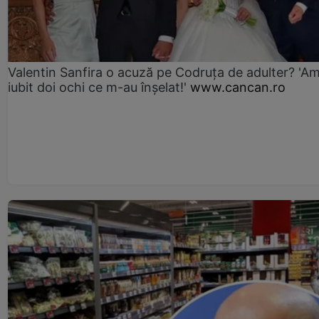
Valentin Sanfira o acuză pe Codruța de adulter? 'A
iubit doi ochi ce m-au înșelat!'
www.cancan.ro