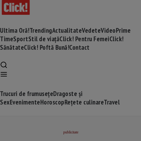
Ultima Oră!
Trending
Actualitate
Vedete
Video
Prime
Time
Sport
Stil de viață
Click! Pentru Femei
Click!
Sănătate
Click! Poftă Bună!
Contact
Trucuri de frumusețe
Dragoste și
Sex
Evenimente
Horoscop
Rețete culinare
Travel