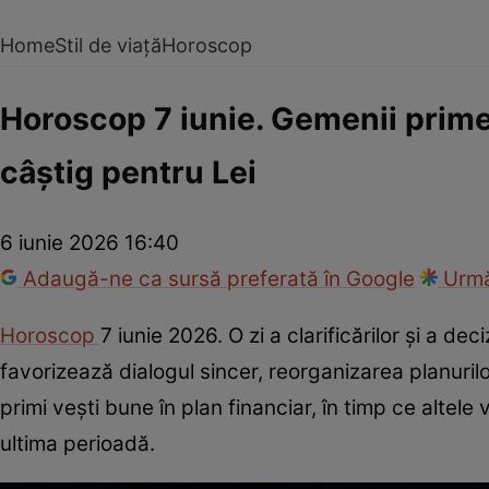
Home
Stil de viață
Horoscop
Horoscop 7 iunie. Gemenii prime
câștig pentru Lei
6 iunie 2026 16:40
Adaugă-ne ca sursă preferată în Google
Urmă
Horoscop
7 iunie 2026. O zi a clarificărilor și a de
favorizează dialogul sincer, reorganizarea planuri
primi vești bune în plan financiar, în timp ce altele
ultima perioadă.