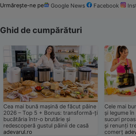
Urmărește-ne pe
Google News
Facebook
In
Ghid de cumpărături
Cea mai bună mașină de făcut pâine
Cele mai bu
2026 – Top 5 + Bonus: transformă-ți
și legume în
bucătăria într-o brutărie și
sucuri proas
redescoperă gustul pâinii de casă
și renunți tr
adevarul.ro
comerț
adev