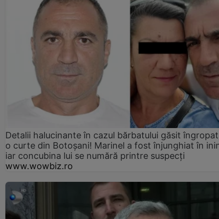
Detalii halucinante în cazul bărbatului găsit îngropat
o curte din Botoșani! Marinel a fost înjunghiat în ini
iar concubina lui se numără printre suspecți
www.wowbiz.ro