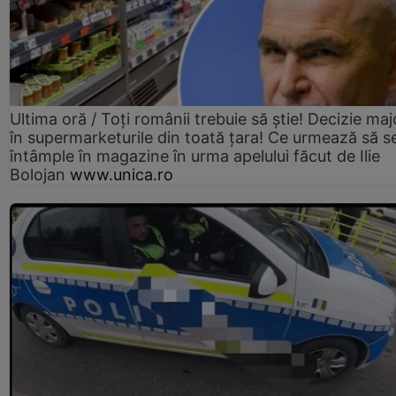
Ultima oră / Toți românii trebuie să știe! Decizie maj
în supermarketurile din toată țara! Ce urmează să s
întâmple în magazine în urma apelului făcut de Ilie
Bolojan
www.unica.ro