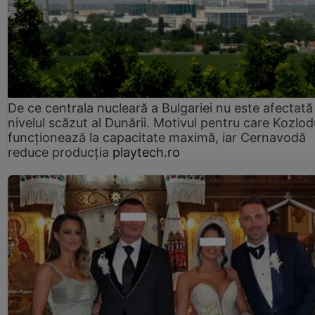
De ce centrala nucleară a Bulgariei nu este afectată
nivelul scăzut al Dunării. Motivul pentru care Kozlod
funcționează la capacitate maximă, iar Cernavodă
reduce producția
playtech.ro