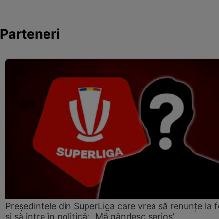
Parteneri
Președintele din SuperLiga care vrea să renunțe la f
și să intre în politică: „Mă gândesc serios”