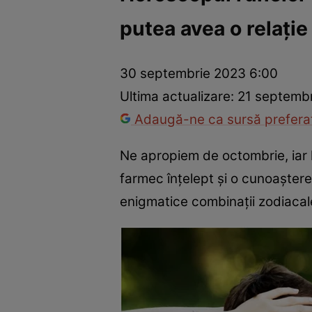
putea avea o relație
Trucuri de frumusețe
Dragoste și Sex
Evenimente
Horos
30 septembrie 2023 6:00
Ultima actualizare:
21 septembr
Adaugă-ne ca sursă preferat
Ne apropiem de octombrie, iar h
farmec înțelept și o cunoaștere
enigmatice combinații zodiacale