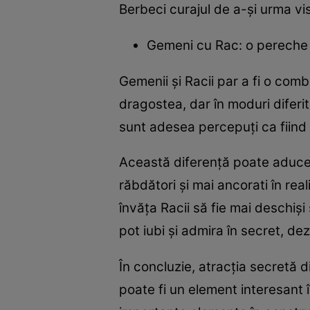
Berbeci curajul de a-și urma vi
Gemeni cu Rac: o pereche 
Gemenii și Racii par a fi o com
dragostea, dar în moduri diferit
sunt adesea percepuți ca fiind s
Această diferență poate aduce un
răbdători și mai ancorati în rea
învăța Racii să fie mai deschiși 
pot iubi și admira în secret, d
În concluzie, atracția secretă d
poate fi un element interesant 