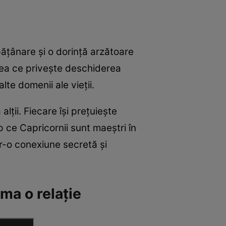
pățânare și o dorință arzătoare
ceea ce privește deschiderea
te domenii ale vieții.
alții. Fiecare își prețuiește
mp ce Capricornii sunt maeștri în
tr-o conexiune secretă și
rma o relație