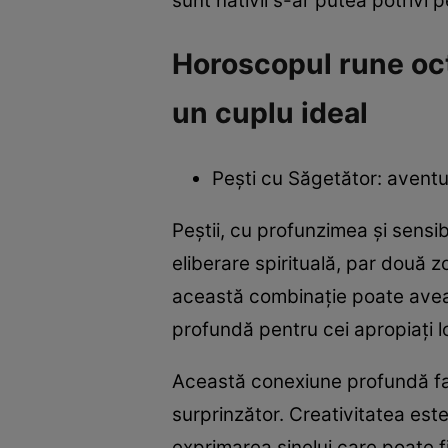
sunt nativii s-ar putea potrivi pe
Horoscopul rune oct
un cuplu ideal
Pești cu Săgetător: aventur
Peștii, cu profunzimea și sensibi
eliberare spirituală, par două z
această combinație poate avea 
profundă pentru cei apropiați lo
Această conexiune profundă față
surprinzător. Creativitatea est
exprimarea sinelui care poate fi 