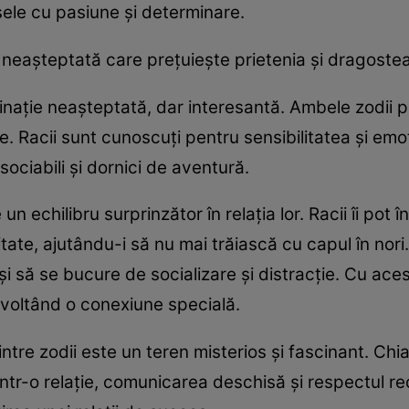
sele cu pasiune și determinare.
neașteptată care prețuiește prietenia și dragoste
binație neașteptată, dar interesantă. Ambele zodii p
e. Racii sunt cunoscuți pentru sensibilitatea și emot
ociabili și dornici de aventură.
 echilibru surprinzător în relația lor. Racii îi pot 
litate, ajutându-i să nu mai trăiască cu capul în nor
și să se bucure de socializare și distracție. Cu aces
ezvoltând o conexiune specială.
intre zodii este un teren misterios și fascinant. Ch
într-o relație, comunicarea deschisă și respectul r