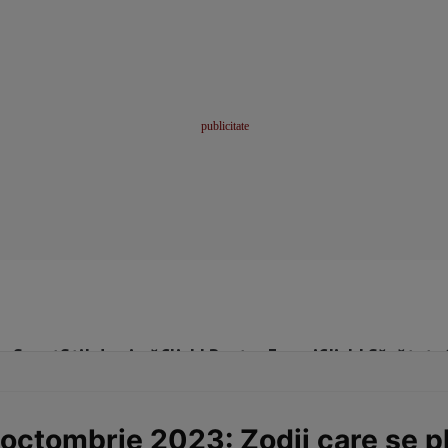
me
Sport
Stil de viață
Click! Pentru Femei
Click! Sănătate
octombrie 2023: Zodii care se pla