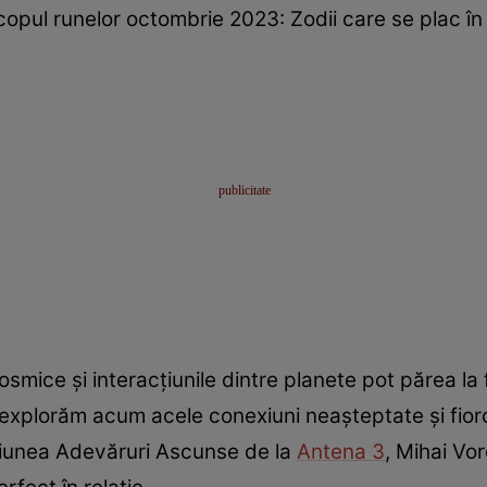
opul runelor octombrie 2023: Zodii care se plac în
cosmice și interacțiunile dintre planete pot părea l
a, explorăm acum acele conexiuni neașteptate și fi
siunea Adevăruri Ascunse de la
Antena 3
, Mihai Vo