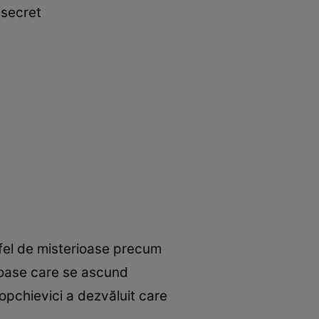
 secret
a fel de misterioase precum
oroase care se ascund
ropchievici a dezvăluit care