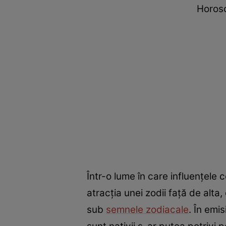
Horosc
Într-o lume în care influențele 
atracția unei zodii față de alt
sub
semnele zodiacale
. În emi