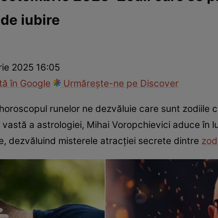
 de iubire
cop
Rețete culinare
Travel
ie 2025 16:05
ă în Google
Urmărește-ne pe Discover
oroscopul runelor ne dezvăluie care sunt zodiile c
 vastă a astrologiei, Mihai Voropchievici aduce în l
, dezvăluind misterele atracției secrete dintre
zodi