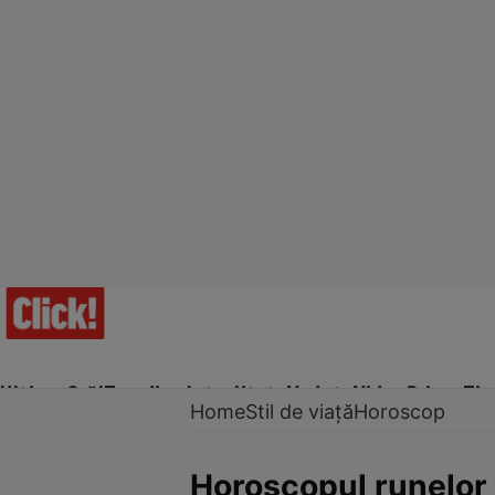
Ultima Oră!
Trending
Actualitate
Vedete
Video
Prime Ti
Home
Stil de viață
Horoscop
Horoscopul runelor 