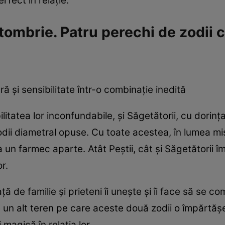
rfect în relație.
ombrie. Patru perechi de zodii c
ă și sensibilitate într-o combinație inedită
litatea lor inconfundabile, și Săgetătorii, cu dorința
odii diametral opuse. Cu toate acestea, în lumea mis
un farmec aparte. Atât Peștii, cât și Săgetătorii 
r.
 de familie și prieteni îi unește și îi face să se c
e un alt teren pe care aceste două zodii o împărtăș
magică în relația lor.