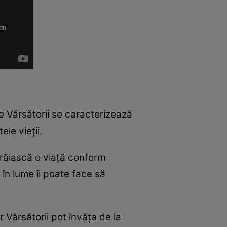
ce Vărsătorii se caracterizează
ele vieții.
trăiască o viață conform
 în lume îi poate face să
r Vărsătorii pot învăța de la