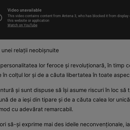
unei relații neobișnuite
personalitatea lor feroce și revoluționară, în timp 
 în colțul lor și de a căuta libertatea în toate aspect
tură și sunt dispuse să își asume riscuri în loc să 
ă de a ieși din tipare și de a căuta calea lor unică
 mod cu adevărat remarcabil.
tori să-și exprime mai des ideile neconvenționale, ia