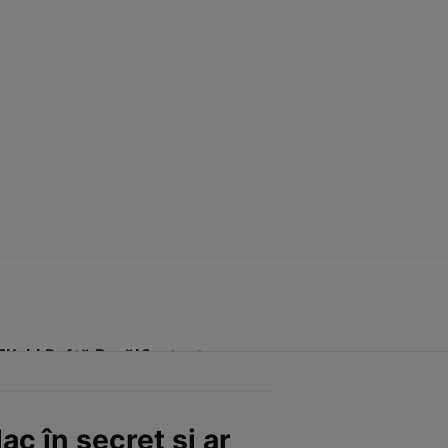
Click! Poftă Bună!
Contact
c în secret și ar