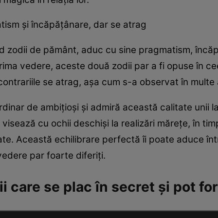
tism și încăpățânare, dar se atrag
iind zodii de pământ, aduc cu sine pragmatism, încă
prima vedere, aceste două zodii par a fi opuse în 
ntrariile se atrag, așa cum s-a observat în multe al
rdinar de ambițioși și admiră această calitate unii la 
 visează cu ochii deschiși la realizări mărețe, în ti
tate. Această echilibrare perfectă îi poate aduce în
edere par foarte diferiți.
 care se plac în secret și pot fo