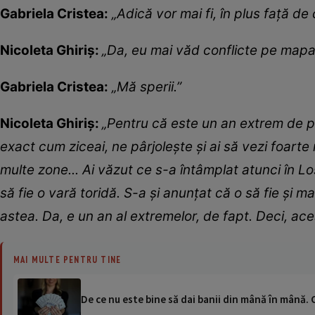
Gabriela Cristea:
„Adică vor mai fi, în plus față de
Nicoleta Ghiriș:
„Da, eu mai văd conflicte pe map
Gabriela Cristea:
„Mă sperii.”
Nicoleta Ghiriș:
„Pentru că este un an extrem de pu
exact cum ziceai, ne pârjolește și ai să vezi foarte 
multe zone... Ai văzut ce s-a întâmplat atunci în Los
să fie o vară toridă. S-a și anunțat că o să fie și 
astea. Da, e un an al extremelor, de fapt. Deci, ace
MAI MULTE PENTRU TINE
De ce nu este bine să dai banii din mână în mână. 