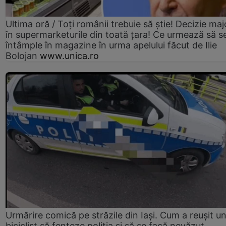
Ultima oră / Toți românii trebuie să știe! Decizie maj
în supermarketurile din toată țara! Ce urmează să s
întâmple în magazine în urma apelului făcut de Ilie
Bolojan
www.unica.ro
Urmărire comică pe străzile din Iași. Cum a reușit u
biciclist să fenteze poliția și să se facă nevăzut