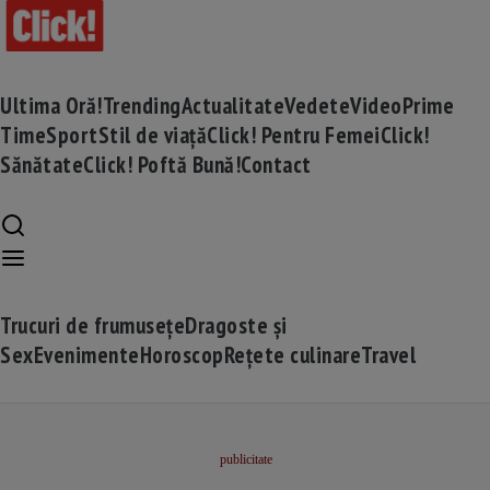
Ultima Oră!
Trending
Actualitate
Vedete
Video
Prime
Time
Sport
Stil de viață
Click! Pentru Femei
Click!
Sănătate
Click! Poftă Bună!
Contact
Trucuri de frumusețe
Dragoste și
Sex
Evenimente
Horoscop
Rețete culinare
Travel