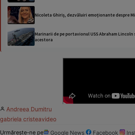
Nicoleta Ghiriș, dezvăluiri emoționante despre Min
Marinarii de pe portavionul USS Abraham Lincoln su
acestora
Andreea Dumitru
gabriela cristea
video
Urmărește-ne pe
Google News
Facebook
In