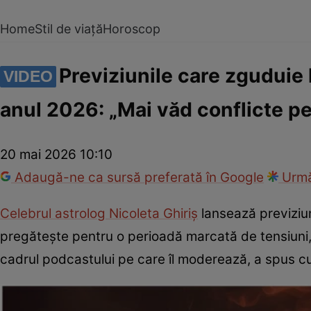
Home
Stil de viață
Horoscop
Previziunile care zguduie
VIDEO
anul 2026: „Mai văd conflicte 
20 mai 2026 10:10
Adaugă-ne ca sursă preferată în Google
Urmă
Celebrul astrolog Nicoleta Ghiriș
lansează previziu
pregătește pentru o perioadă marcată de tensiuni, 
cadrul podcastului pe care îl moderează, a spus c