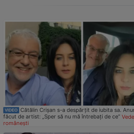
Cătălin Crișan s-a despărțit de iubita sa. Anu
VIDEO
făcut de artist: „Sper să nu mă întrebați de ce”
Vede
românești