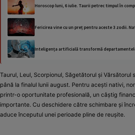
Horoscop luni, 6 iulie. Taurii petrec timpul în compa
Fericirea vine cu un preț pentru aceste 3 zodii. Nati
Inteligența artificială transformă departamentele
Taurul, Leul, Scorpionul, Săgetătorul și Vărsătorul
până la finalul lunii august. Pentru acești nativi,
printr-o oportunitate profesională, un câștig finan
importante. Cu deschidere către schimbare și încred
aduce începutul unei perioade pline de reușite.