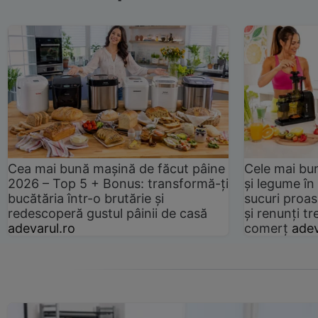
Cea mai bună mașină de făcut pâine
Cele mai bu
2026 – Top 5 + Bonus: transformă-ți
și legume în
bucătăria într-o brutărie și
sucuri proas
redescoperă gustul pâinii de casă
și renunți tr
adevarul.ro
comerț
adev