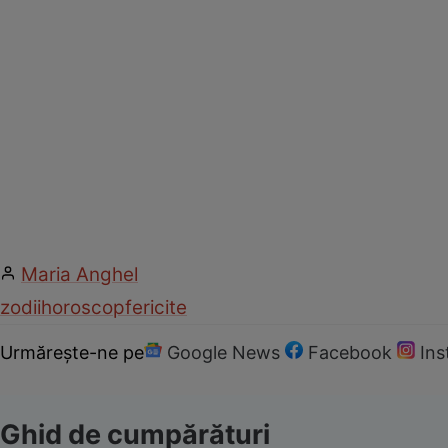
Maria Anghel
zodii
horoscop
fericite
Urmărește-ne pe
Google News
Facebook
In
Ghid de cumpărături