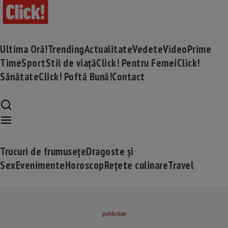
Ultima Oră!
Trending
Actualitate
Vedete
Video
Prime
Time
Sport
Stil de viață
Click! Pentru Femei
Click!
Sănătate
Click! Poftă Bună!
Contact
Trucuri de frumusețe
Dragoste și
Sex
Evenimente
Horoscop
Rețete culinare
Travel