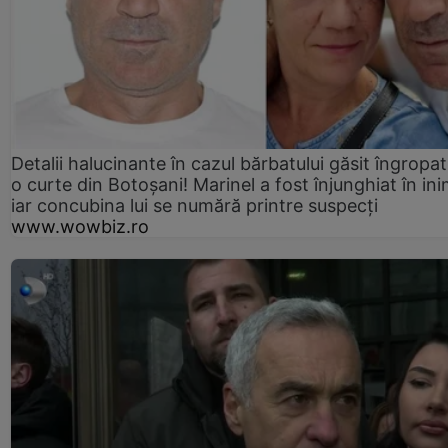
Detalii halucinante în cazul bărbatului găsit îngropat
o curte din Botoșani! Marinel a fost înjunghiat în ini
iar concubina lui se numără printre suspecți
www.wowbiz.ro