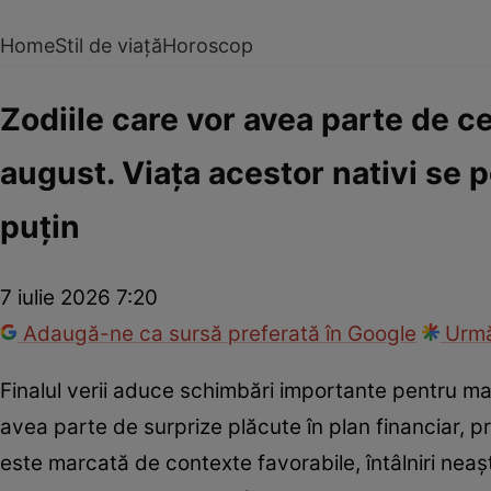
Home
Stil de viață
Horoscop
Zodiile care vor avea parte de ce
august. Viața acestor nativi se
puțin
7 iulie 2026 7:20
Adaugă-ne ca sursă preferată în Google
Urmă
Finalul verii aduce schimbări importante pentru mai m
avea parte de surprize plăcute în plan financiar, p
este marcată de contexte favorabile, întâlniri nea