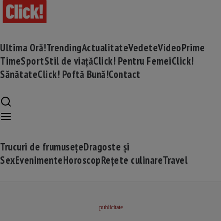
Ultima Oră!
Trending
Actualitate
Vedete
Video
Prime
Time
Sport
Stil de viață
Click! Pentru Femei
Click!
Sănătate
Click! Poftă Bună!
Contact
Trucuri de frumusețe
Dragoste și
Sex
Evenimente
Horoscop
Rețete culinare
Travel