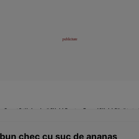
me
Sport
Stil de viață
Click! Pentru Femei
Click! Sănătate
i bun chec cu suc de ananas