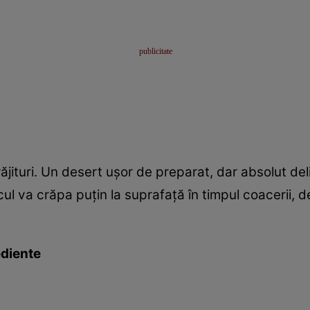
prăjituri. Un desert uşor de preparat, dar absolut d
l va crăpa puțin la suprafață în timpul coacerii, 
ediente