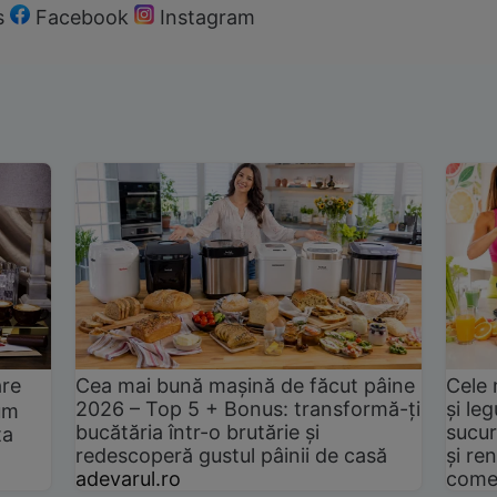
s
Facebook
Instagram
are
Cea mai bună mașină de făcut pâine
Cele 
2026 – Top 5 + Bonus: transformă-ți
și le
um
bucătăria într-o brutărie și
sucur
ta
redescoperă gustul pâinii de casă
și ren
adevarul.ro
come