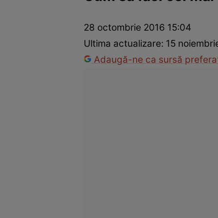
Trucuri de frumusețe
Dragoste și Sex
Evenimente
Horos
28 octombrie 2016 15:04
Ultima actualizare:
15 noiembri
Adaugă-ne ca sursă preferat