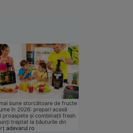
mai bune storcătoare de fructe
gume în 2026: prepari acasă
i proaspete și combinații fresh
unți treptat la băuturile din
rț
adevarul.ro