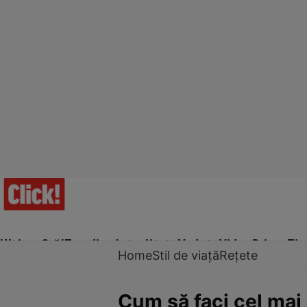
Ultima Oră!
Trending
Actualitate
Vedete
Video
Prime Ti
Home
Stil de viață
Rețete
Cum să faci cel ma