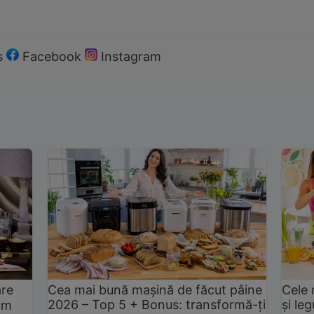
s
Facebook
Instagram
are
Cea mai bună mașină de făcut pâine
Cele 
2026 – Top 5 + Bonus: transformă-ți
și le
um