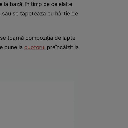
te la bază, în timp ce celelalte
t sau se tapetează cu hârtie de
 se toarnă compoziția de lapte
se pune la
cuptorul
preîncălzit la