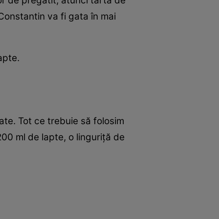
r de pregătit, atunci tarta de
onstantin va fi gata în mai
apte.
ate. Tot ce trebuie să folosim
0 ml de lapte, o linguriță de