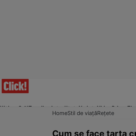
Ultima Oră!
Trending
Actualitate
Vedete
Video
Prime Ti
Home
Stil de viață
Rețete
Cum se face tarta cu