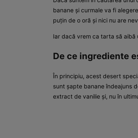
Dacă suntem în căutarea unui de
banane și curmale va fi aleger
puțin de o oră și nici nu are n
Iar dacă vrem ca tarta să aibă
De ce ingrediente e
În principiu, acest desert spec
sunt șapte banane îndeajuns de
extract de vanilie și, nu în ulti