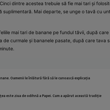
 Cinci dintre acestea trebuie să fie mai tari și folosi
ță suplimentară. Mai departe, se unge o tavă cu un
liile mai tari de banane pe fundul tăvii, după care
a de curmale și bananele pasate, după care tava 
minute.
anane. Oamenii le înlătură fără să le cunoască explicația
țea este ziua de odihnă a Papei. Cum a apărut această tradiție