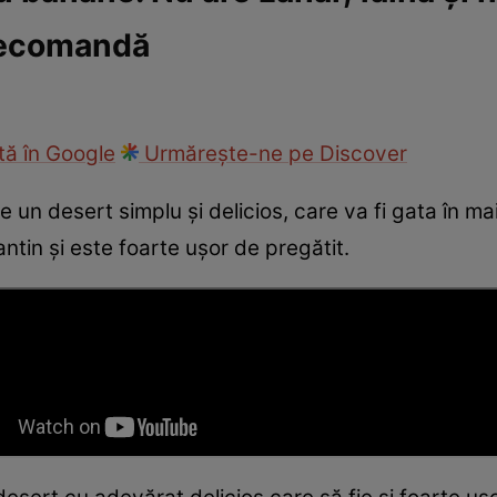
recomandă
cop
Rețete culinare
Travel
ă în Google
Urmărește-ne pe Discover
 un desert simplu și delicios, care va fi gata în ma
tin și este foarte ușor de pregătit.