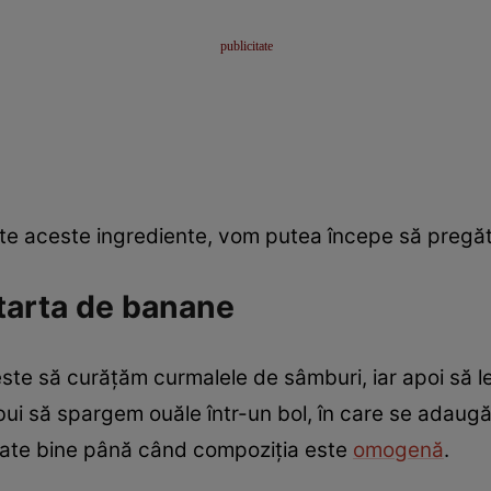
e aceste ingrediente, vom putea începe să pregăt
tarta de banane
este să curățăm curmalele de sâmburi, iar apoi să
ui să spargem ouăle într-un bol, în care se adaugă ș
e bate bine până când compoziția este
omogenă
.