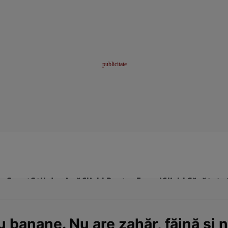
me
Sport
Stil de viață
Click! Pentru Femei
Click! Sănătate
 banane. Nu are zahăr, făină și n