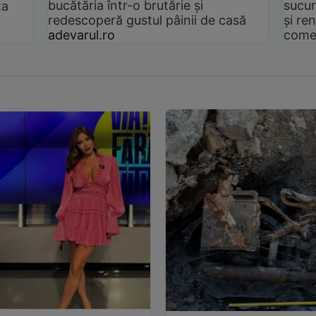
bucătăria într-o brutărie și
sucur
ta
redescoperă gustul pâinii de casă
și ren
adevarul.ro
come