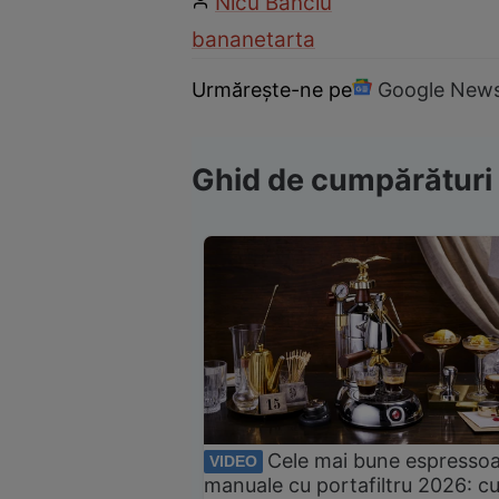
Nicu Banciu
banane
tarta
Urmărește-ne pe
Google New
Ghid de cumpărături
Cele mai bune espresso
VIDEO
manuale cu portafiltru 2026: c