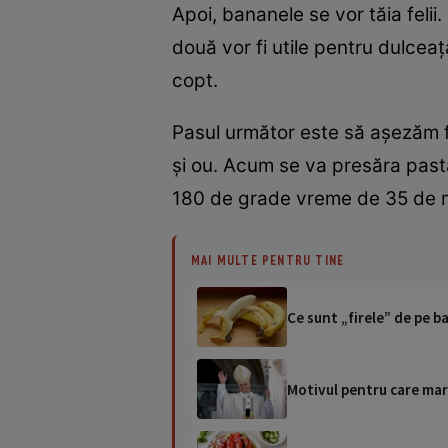
Apoi, bananele se vor tăia felii.
două vor fi utile pentru dulcea
copt.
Pasul următor este să așezăm fe
și ou. Acum se va presăra past
180 de grade vreme de 35 de 
MAI MULTE PENTRU TINE
Ce sunt „firele” de pe b
Motivul pentru care mar