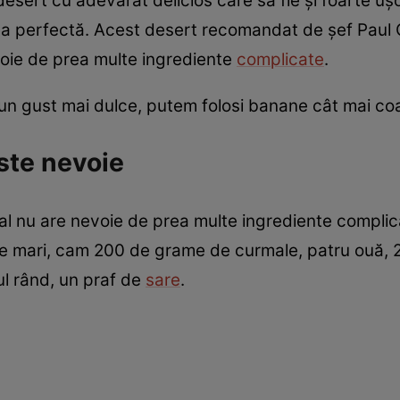
sert cu adevărat delicios care să fie și foarte ușo
ea perfectă. Acest desert recomandat de șef Paul C
evoie de prea multe ingrediente
complicate
.
 un gust mai dulce, putem folosi banane cât mai co
ste nevoie
ial nu are nevoie de prea multe ingrediente complic
 mari, cam 200 de grame de curmale, patru ouă, 20
mul rând, un praf de
sare
.