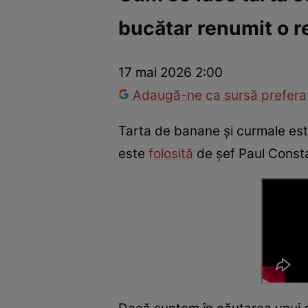
bucătar renumit o 
Trucuri de frumusețe
Dragoste și Sex
Evenimente
Horos
17 mai 2026 2:00
Adaugă-ne ca sursă preferat
Tarta de banane și curmale este
este
folosită
de șef Paul Constan