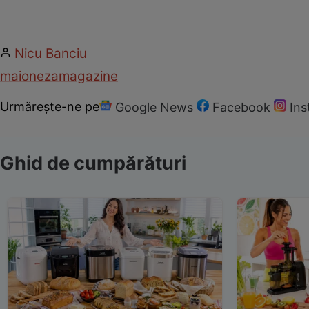
Nicu Banciu
maioneza
magazine
Urmărește-ne pe
Google News
Facebook
In
Ghid de cumpărături