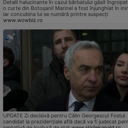
Detalii halucinante în cazul bărbatului găsit îngropat
o curte din Botoșani! Marinel a fost înjunghiat în ini
iar concubina lui se numără printre suspecți
www.wowbiz.ro
UPDATE Zi decisivă pentru Călin Georgescu! Fostul
candidat la prezidențiale află dacă va fi judecat pen
tentativă de lovitură de stat
www.stirilekanald.ro