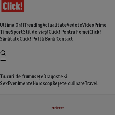
Ultima Oră!
Trending
Actualitate
Vedete
Video
Prime
Time
Sport
Stil de viață
Click! Pentru Femei
Click!
Sănătate
Click! Poftă Bună!
Contact
Trucuri de frumusețe
Dragoste și
Sex
Evenimente
Horoscop
Rețete culinare
Travel