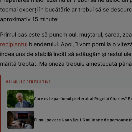
tocmai experți în bucătărie ar trebui să se descurce.
aproximativ 15 minute!
Primul pas este să punem oul, muștarul, sarea, zeam
recipientul
blenderului. Apoi, îl vom porni la o vite
îndeajuns de stabilă încât să adăugăm și restul ulei
mărită treptat. Maioneza trebuie amestecată până 
MAI MULTE PENTRU TINE
Care este parfumul preferat al Regelui Charles? Po
Filmul pe care l-au văzut 6 milioane de persoane 