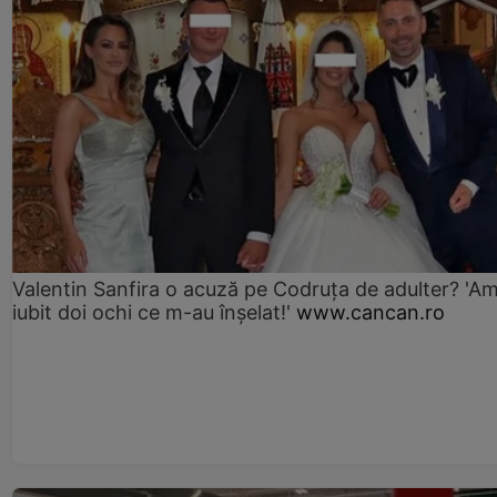
Valentin Sanfira o acuză pe Codruța de adulter? 'A
iubit doi ochi ce m-au înșelat!'
www.cancan.ro