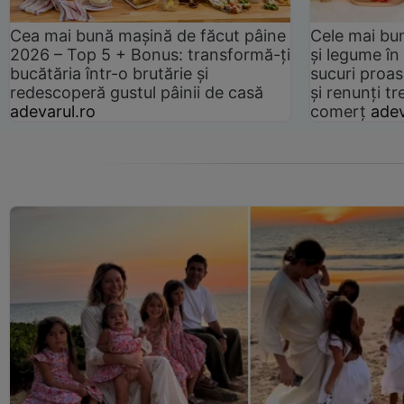
Cea mai bună mașină de făcut pâine
Cele mai bu
2026 – Top 5 + Bonus: transformă-ți
și legume în
bucătăria într-o brutărie și
sucuri proas
redescoperă gustul pâinii de casă
și renunți tr
adevarul.ro
comerț
adev