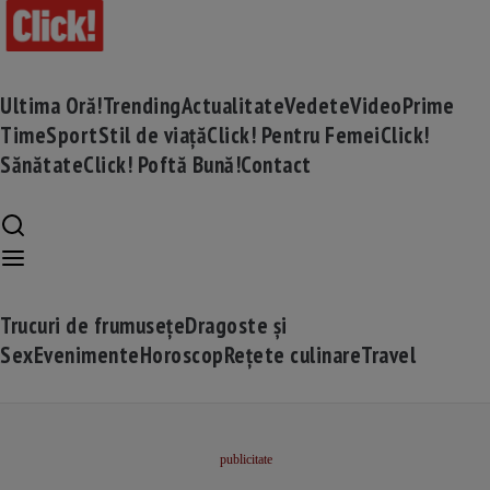
Ultima Oră!
Trending
Actualitate
Vedete
Video
Prime
Time
Sport
Stil de viață
Click! Pentru Femei
Click!
Sănătate
Click! Poftă Bună!
Contact
Trucuri de frumusețe
Dragoste și
Sex
Evenimente
Horoscop
Rețete culinare
Travel