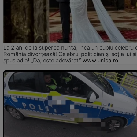
La 2 ani de la superba nuntă, încă un cuplu celebru 
România divorțează! Celebrul politician și soția lui ș
spus adio! „Da, este adevărat”
www.unica.ro