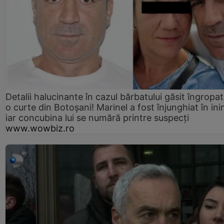
Detalii halucinante în cazul bărbatului găsit îngropat
o curte din Botoșani! Marinel a fost înjunghiat în ini
iar concubina lui se numără printre suspecți
www.wowbiz.ro