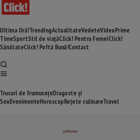
Ultima Oră!
Trending
Actualitate
Vedete
Video
Prime
Time
Sport
Stil de viață
Click! Pentru Femei
Click!
Sănătate
Click! Poftă Bună!
Contact
Trucuri de frumusețe
Dragoste și
Sex
Evenimente
Horoscop
Rețete culinare
Travel