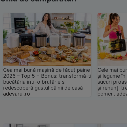
Cea mai bună mașină de făcut pâine
Cele mai bu
2026 – Top 5 + Bonus: transformă-ți
și legume în
bucătăria într-o brutărie și
sucuri proas
redescoperă gustul pâinii de casă
și renunți tr
adevarul.ro
comerț
adev