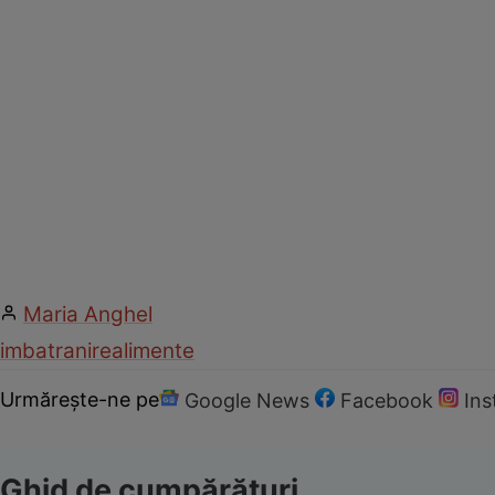
Maria Anghel
imbatranire
alimente
Urmărește-ne pe
Google News
Facebook
In
Ghid de cumpărături