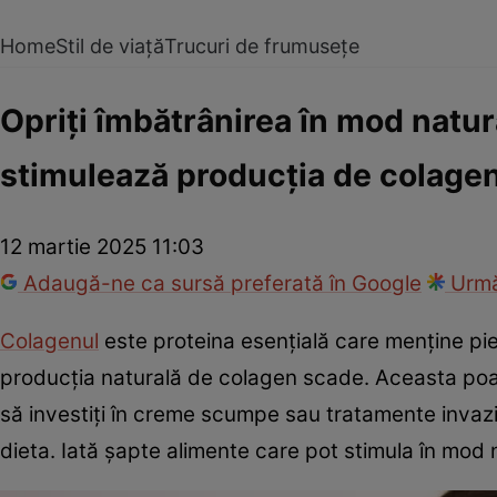
Home
Stil de viață
Trucuri de frumusețe
Opriți îmbătrânirea în mod natur
stimulează producția de colage
12 martie 2025 11:03
Adaugă-ne ca sursă preferată în Google
Urmă
Colagenul
este proteina esențială care menține pie
producția naturală de colagen scade. Aceasta poate du
să investiți în creme scumpe sau tratamente invaziv
dieta. Iată șapte alimente care pot stimula în mod 