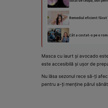
Sucul de ceapă, bun pent
Remediul eficient făcut î
Cât a costat-o pe o româ
Masca cu iaurt și avocado este 
este accesibilă și ușor de prepa
Nu lăsa sezonul rece să-ți af
pentru a-ți menține părul sănăto