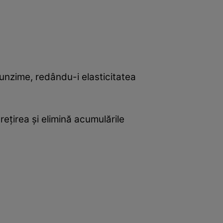
unzime, redându-i elasticitatea
crețirea și elimină acumulările