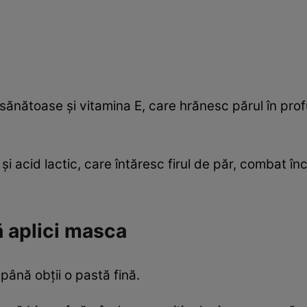
ănătoase și vitamina E, care hrănesc părul în prof
și acid lactic, care întăresc firul de păr, combat în
ă aplici masca
ână obții o pastă fină.