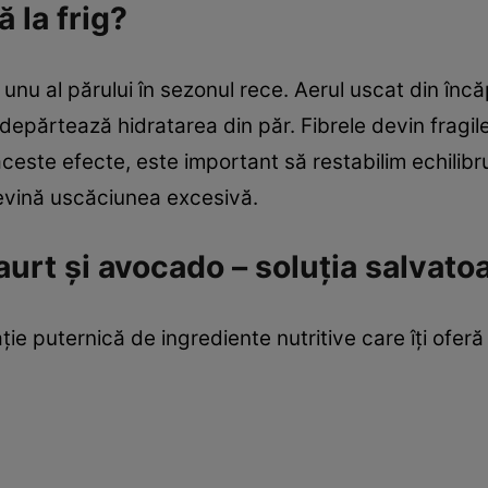
 la frig?
 unu al părului în sezonul rece. Aerul uscat din încă
epărtează hidratarea din păr. Fibrele devin fragile,
ceste efecte, este important să restabilim echilibr
evină uscăciunea excesivă.
urt și avocado – soluția salvato
 puternică de ingrediente nutritive care îți oferă 