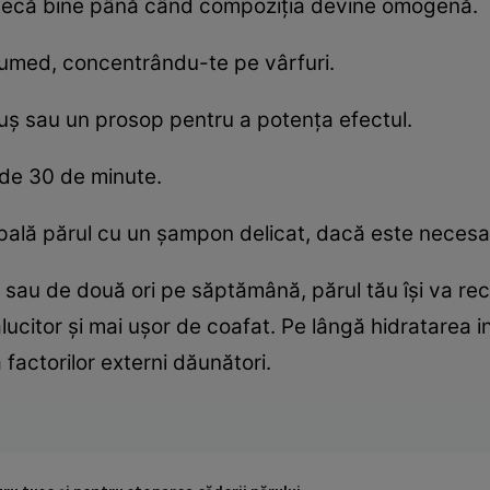
stecă bine până când compoziția devine omogenă.
 umed, concentrându-te pe vârfuri.
ș sau un prosop pentru a potența efectul.
de 30 de minute.
spală părul cu un șampon delicat, dacă este necesa
sau de două ori pe săptămână, părul tău își va rec
lucitor și mai ușor de coafat. Pe lângă hidratarea
factorilor externi dăunători.