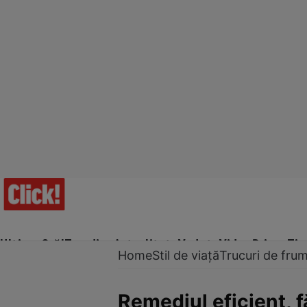
Ultima Oră!
Trending
Actualitate
Vedete
Video
Prime Ti
Home
Stil de viață
Trucuri de fru
Remediul eficient, fă