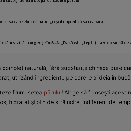
ru tuse şi pentru stoparea căderii părului
n casă care elimină părul gri și îl împiedică să reapară
ncă o vizită la urgențe în SUA: „Dacă vă așteptați la vreo sumă de a
complet naturală, fără substanțe chimice dure care
rat, utilizând ingrediente pe care le ai deja în bucă
ecteze frumusețea
părului
! Alege să folosești acest 
s, hidratat și plin de strălucire, indiferent de temp