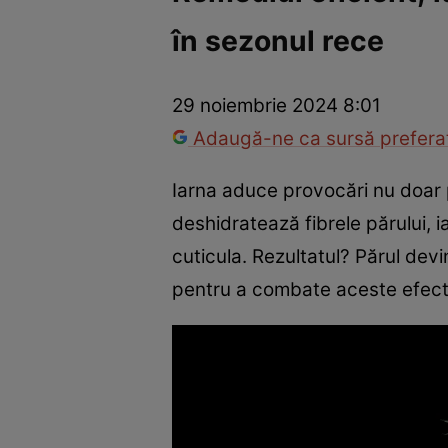
în sezonul rece
Trucuri de frumusețe
Dragoste și Sex
Evenimente
Horos
29 noiembrie 2024 8:01
Adaugă-ne ca sursă preferat
Iarna aduce provocări nu doar p
deshidratează fibrele părului, ia
cuticula. Rezultatul? Părul devin
pentru a combate aceste efect