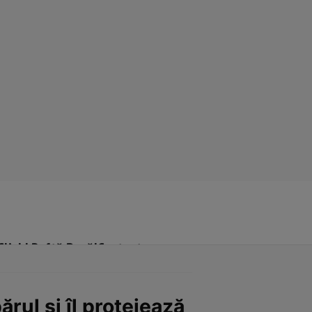
Click! Poftă Bună!
Contact
ărul și îl protejează