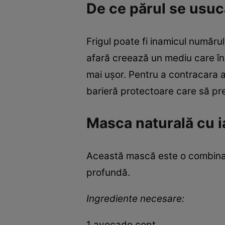
De ce părul se usucă
Frigul poate fi inamicul numărul
afară creează un mediu care înd
mai ușor. Pentru a contracara a
barieră protectoare care să pr
Masca naturală cu ia
Această mască este o combinație
profundă.
Ingrediente necesare:
1 avocado copt