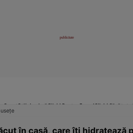
me
Sport
Stil de viață
Click! Pentru Femei
Click! Sănătate
musețe
cut în casă, care îți hidratează p