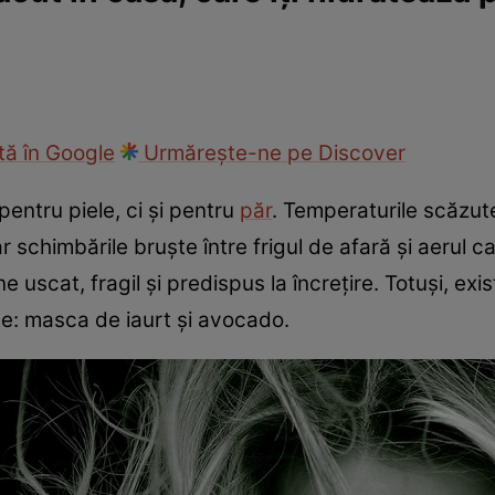
cop
Rețete culinare
Travel
ă în Google
Urmărește-ne pe Discover
entru piele, ci și pentru
păr
. Temperaturile scăzut
r schimbările bruște între frigul de afară și aerul ca
e uscat, fragil și predispus la încrețire. Totuși, exis
e: masca de iaurt și avocado.