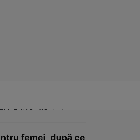
Click! Poftă Bună!
Contact
entru femei, după ce