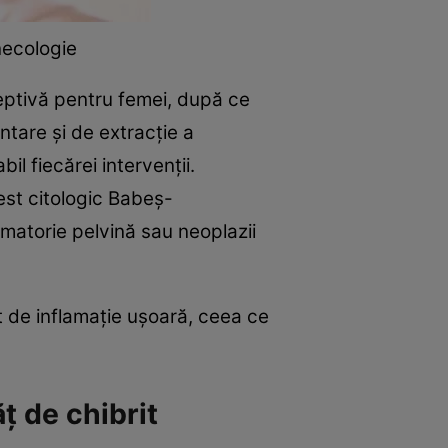
necologie
ceptivă pentru femei, după ce
ntare și de extracție a
il fiecărei intervenții.
test citologic Babeș-
matorie pelvină sau neoplazii
nt de inflamație ușoară, ceea ce
ț de chibrit