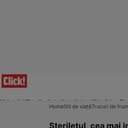
Ultima Oră!
Trending
Actualitate
Vedete
Video
Prime Ti
Home
Stil de viață
Trucuri de fru
Steriletul, cea mai