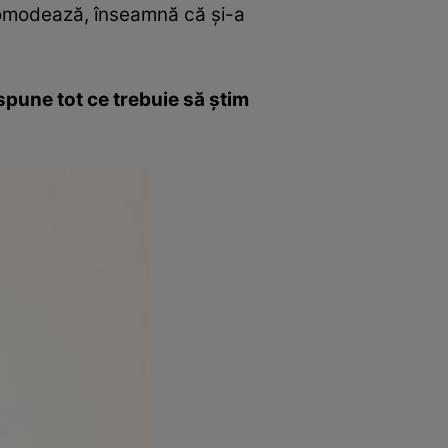
 incomodează, înseamnă că şi-a
 spune tot ce trebuie să ştim