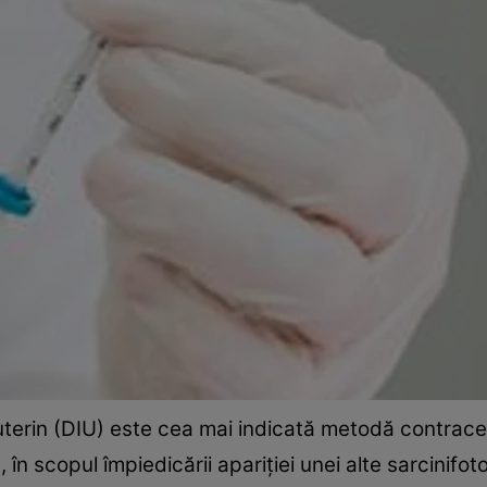
rauterin (DIU) este cea mai indicată metodă contra
în scopul împiedicării apariției unei alte sarcinifot