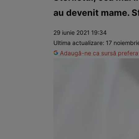
au devenit mame. Sfa
Trucuri de frumusețe
Dragoste și Sex
Evenimente
Horos
29 iunie 2021 19:34
Ultima actualizare:
17 noiembri
Adaugă-ne ca sursă preferat