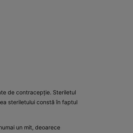
e de contracepţie. Steriletul
a steriletului constă în faptul
 numai un mit, deoarece