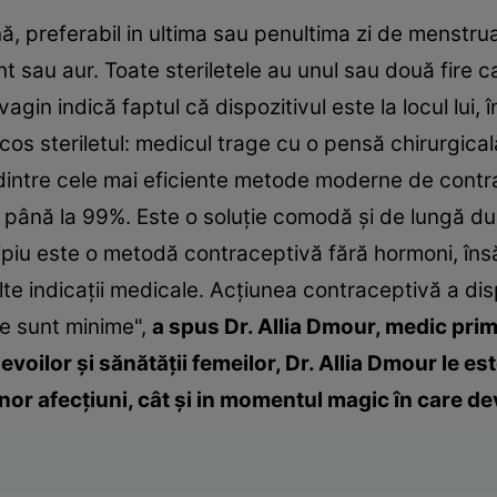
ă, preferabil in ultima sau penultima zi de menstruaț
nt sau aur. Toate steriletele au unul sau două fire c
vagin indică faptul că dispozitivul este la locul lui,
cos steriletul: medicul trage cu o pensă chirurgical
a dintre cele mai eficiente metode moderne de contr
e până la 99%. Este o soluție comodă și de lungă d
ipiu este o metodă contraceptivă fără hormoni, însă 
te indicații medicale. Acțiunea contraceptivă a disp
re sunt minime",
a spus Dr. Allia Dmour, medic pri
voilor şi sănătății femeilor, Dr. Allia Dmour le est
unor afecţiuni, cât şi in momentul magic în care d