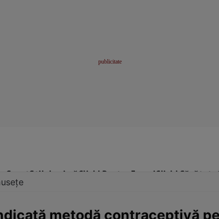
me
Sport
Stil de viață
Click! Pentru Femei
Click! Sănătate
musețe
 indicată metodă contraceptivă p