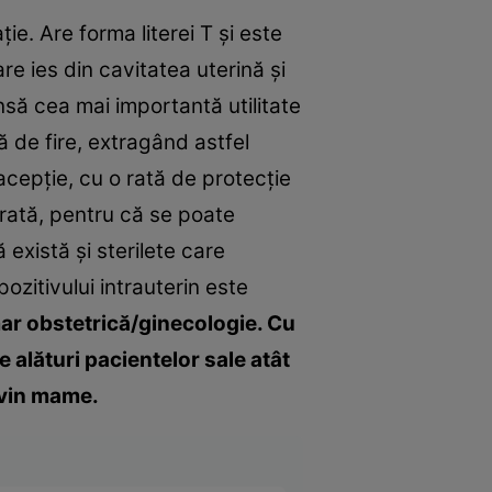
ie. Are forma literei T și este
are ies din cavitatea uterină și
 însă cea mai importantă utilitate
ă de fire, extragând astfel
acepție, cu o rată de protecție
urată, pentru că se poate
există și sterilete care
ozitivului intrauterin este
mar obstetrică/ginecologie. Cu
e alături pacientelor sale atât
evin mame.