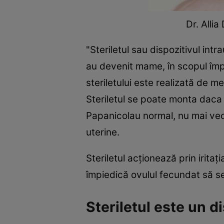
Dr. Alli
"Steriletul sau dispozitivul in
au devenit mame, în scopul împi
steriletului este realizată de me
Steriletul se poate monta daca f
Papanicolau normal, nu mai vech
uterine.
Steriletul acționează prin irit
împiedică ovulul fecundat să s
Steriletul este un d