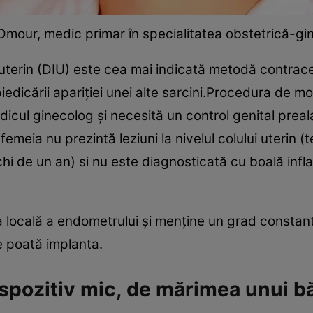
a Dmour, medic primar în specialitatea obstetrică-gi
trauterin (DIU) este cea mai indicată metodă contra
edicării apariției unei alte sarcini.Procedura de mo
dicul ginecolog și necesită un control genital prealab
emeia nu prezintă leziuni la nivelul colului uterin (
i de un an) si nu este diagnosticată cu boală infla
ația locală a endometrului și menține un grad consta
e poată implanta.
ispozitiv mic, de mărimea unui bă