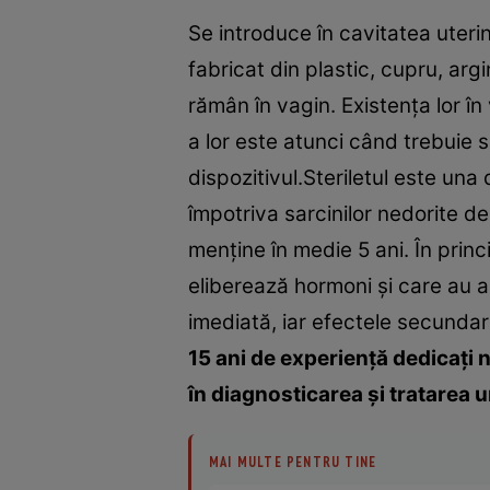
Se introduce în cavitatea uterin
fabricat din plastic, cupru, argi
rămân în vagin. Existența lor în 
a lor este atunci când trebuie s
dispozitivul.Steriletul este un
împotriva sarcinilor nedorite d
menține în medie 5 ani. În princ
eliberează hormoni și care au al
imediată, iar efectele secunda
15 ani de experienţă dedicați ne
în diagnosticarea şi tratarea 
MAI MULTE PENTRU TINE