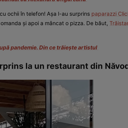
 cu ochii în telefon! Așa l-au surprins
paparazzi Clic
t comanda și apoi a mâncat o pizza. De băut,
Trăista
 după pandemie. Din ce trăiește artistul
rprins la un restaurant din Năvo