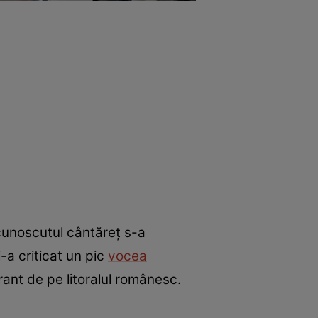
, cunoscutul cântăreț s-a
-a criticat un pic
vocea
rant de pe litoralul românesc.