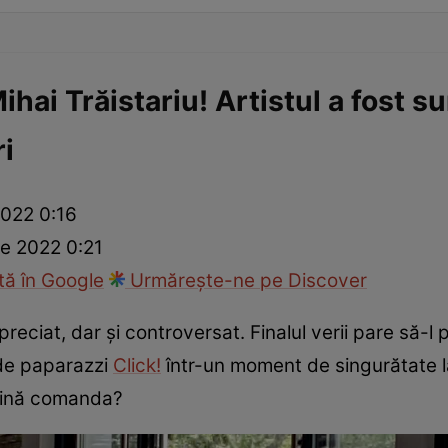
hai Trăistariu! Artistul a fost su
ri
2022 0:16
e 2022 0:21
ă în Google
Urmărește-ne pe Discover
preciat, dar și controversat. Finalul verii pare să-l 
t de paparazzi
Click!
într-un moment de singurătate l
 vină comanda?