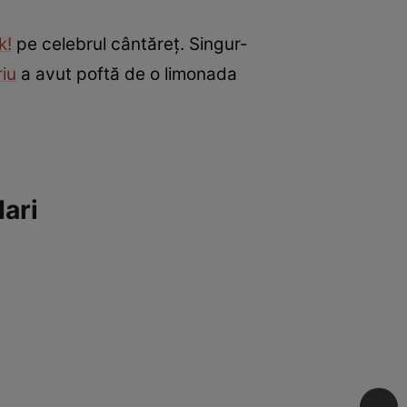
k!
pe celebrul cântăreț. Singur-
riu
a avut poftă de o limonada
dari