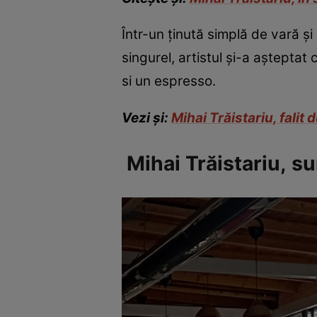
Într-un ținută simplă de vară și
singurel, artistul și-a aștepta
si un espresso.
Vezi și:
Mihai Trăistariu, falit
Mihai Trăistariu, su