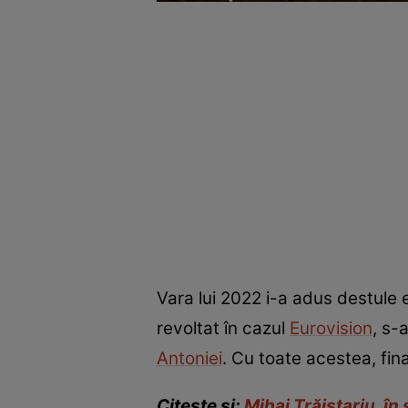
Vara lui 2022 i-a adus destule e
revoltat în cazul
Eurovision
, s-
Antoniei
. Cu toate acestea, fin
Citește și:
Mihai Trăistariu, 