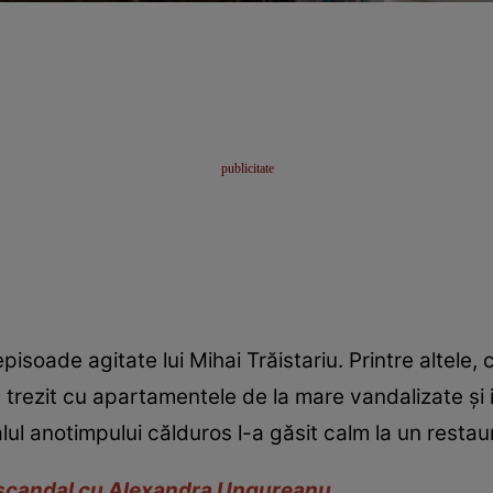
pisoade agitate lui Mihai Trăistariu. Printre altele
a trezit cu apartamentele de la mare vandalizate și i
alul anotimpului călduros l-a găsit calm la un restau
în scandal cu Alexandra Ungureanu