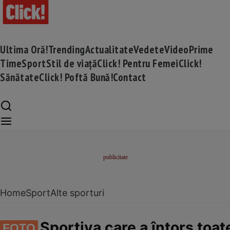
Ultima Oră!
Trending
Actualitate
Vedete
Video
Prime
Time
Sport
Stil de viață
Click! Pentru Femei
Click!
Sănătate
Click! Poftă Bună!
Contact
Home
Sport
Alte sporturi
Sportiva care a întors toat
FOTO