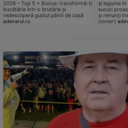
2026 – Top 5 + Bonus: transformă-ți
și legume în
bucătăria într-o brutărie și
sucuri proas
redescoperă gustul pâinii de casă
și renunți tr
adevarul.ro
comerț
adev