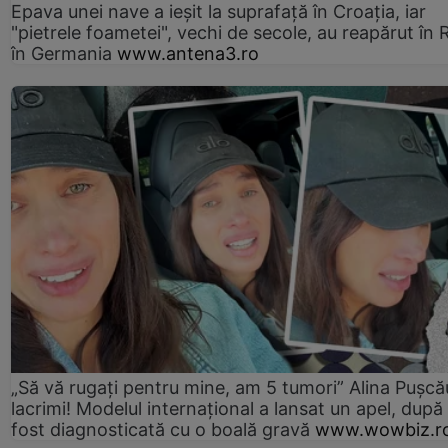
Epava unei nave a ieșit la suprafață în Croația, iar
"pietrele foametei", vechi de secole, au reapărut în R
în Germania
www.antena3.ro
„Să vă rugați pentru mine, am 5 tumori” Alina Pușcău
lacrimi! Modelul internațional a lansat un apel, după
fost diagnosticată cu o boală gravă
www.wowbiz.r