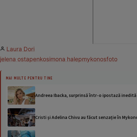
Laura Dori
jelena ostapenko
simona halep
mykonos
foto
MAI MULTE PENTRU TINE
Andreea Ibacka, surprinsă într-o ipostază inedită 
Cristi și Adelina Chivu au făcut senzație în Mykono