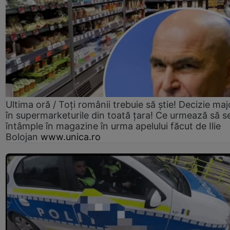
Ultima oră / Toți românii trebuie să știe! Decizie maj
în supermarketurile din toată țara! Ce urmează să s
întâmple în magazine în urma apelului făcut de Ilie
Bolojan
www.unica.ro