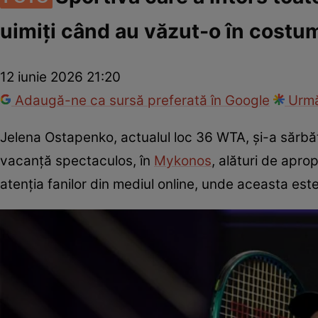
uimiți când au văzut-o în costu
12 iunie 2026 21:20
Adaugă-ne ca sursă preferată în Google
Urmă
Jelena Ostapenko, actualul loc 36 WTA, și-a sărbă
vacanță spectaculos, în
Mykonos
, alături de apro
atenția fanilor din mediul online, unde aceasta e