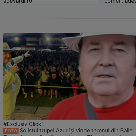
adevarul.ro
comerț
adev
#Exclusiv Click!
Solistul trupei Azur își vinde terenul din Băile
FOTO