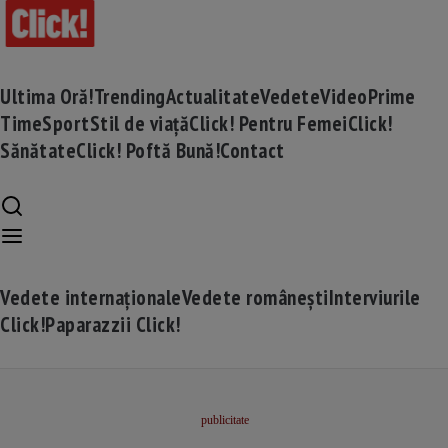
Ultima Oră!
Trending
Actualitate
Vedete
Video
Prime
Time
Sport
Stil de viață
Click! Pentru Femei
Click!
Sănătate
Click! Poftă Bună!
Contact
Vedete internaționale
Vedete românești
Interviurile
Click!
Paparazzii Click!