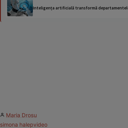
Inteligența artificială transformă departamentele
Maria Drosu
simona halep
video