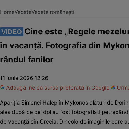
Home
Vedete
Vedete românești
Cine este „Regele mezelur
VIDEO
în vacanță. Fotografia din Mykono
rândul fanilor
11 iunie 2026 12:26
Adaugă-ne ca sursă preferată în Google
Urmă
Apariția Simonei Halep în Mykonos alături de Dorin 
ales după ce cei doi au fost fotografiați petrecând
de vacanță din Grecia. Dincolo de imaginile care au 