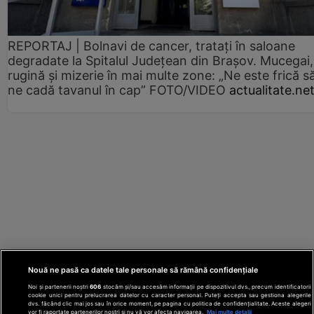
REPORTAJ | Bolnavi de cancer, tratați în saloane
degradate la Spitalul Județean din Brașov. Mucegai,
rugină și mizerie în mai multe zone: „Ne este frică s
ne cadă tavanul în cap” FOTO/VIDEO
actualitate.ne
Nouă ne pasă ca datele tale personale să rămână confidențiale
Noi și partenerii noștri
606
stocăm și/sau accesăm informații pe dispozitivul dvs., precum identificatorii
cookie unici pentru prelucrarea datelor cu caracter personal. Puteți accepta sau gestiona alegerile
dvs. făcând clic mai jos sau în orice moment, pe pagina cu politica de confidențialitate. Aceste alegeri
vor fi raportate partenerilor noștri și nu vă vor afecta navigarea.
Mai multe detalii