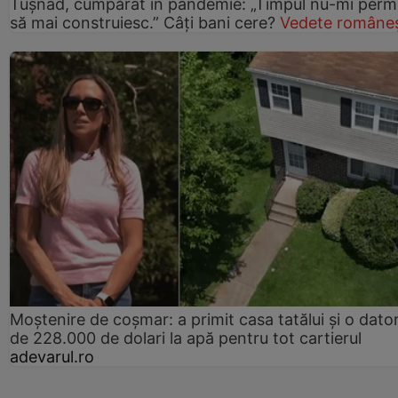
Tușnad, cumpărat în pandemie: „Timpul nu-mi perm
să mai construiesc.” Câți bani cere?
Vedete româneș
Moștenire de coșmar: a primit casa tatălui și o dator
de 228.000 de dolari la apă pentru tot cartierul
adevarul.ro