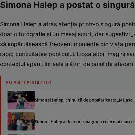
Simona Halep a postat o singură 
Simona Halep a atras atenția printr-o singură pos
doar o fotografie și un mesaj scurt, dar sugestiv:
„
să împărtășească frecvent momente din viața person
rapid curiozitatea publicului. Lipsa altor imagini sau 
contextul aparițiilor sale alături de omul de afaceri
MAI MULTE PENTRU TINE
Simonei Halep, chinuită de popularitate: „Mă asc
Simona Halep a devenit imaginea celei mai mari c