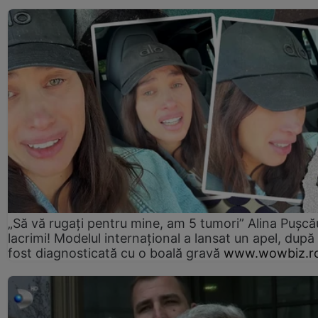
„Să vă rugați pentru mine, am 5 tumori” Alina Pușcău
lacrimi! Modelul internațional a lansat un apel, după
fost diagnosticată cu o boală gravă
www.wowbiz.r