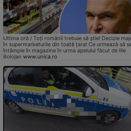
Ultima oră / Toți românii trebuie să știe! Decizie maj
în supermarketurile din toată țara! Ce urmează să s
întâmple în magazine în urma apelului făcut de Ilie
Bolojan
www.unica.ro