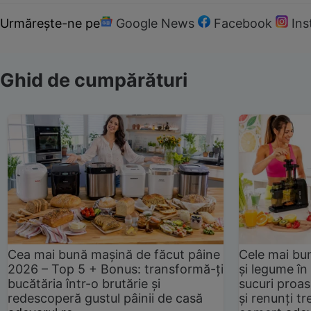
Urmărește-ne pe
Google News
Facebook
In
Ghid de cumpărături
Cea mai bună mașină de făcut pâine
Cele mai bu
2026 – Top 5 + Bonus: transformă-ți
și legume în
bucătăria într-o brutărie și
sucuri proas
redescoperă gustul pâinii de casă
și renunți tr