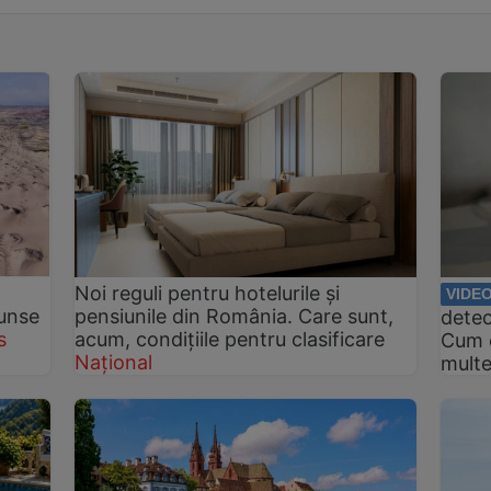
Noi reguli pentru hotelurile și
VIDE
cunse
pensiunile din România. Care sunt,
detec
s
acum, condițiile pentru clasificare
Cum e
Național
multe