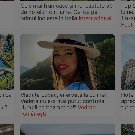
Cele mai frumoase și mai căutate 50
Top 5
l
de hoteluri din lume. Cel de pe
lume.
primul loc este în Italia
Internațional
1 n-a
Fapt 
ii ca
Vlăduța Lupău, enervată la culme!
Hotel
Vedeta nu s-a mai putut controla:
aprec
ui?
„Umbli ca bezmetica!”
Vedete
turișt
românești