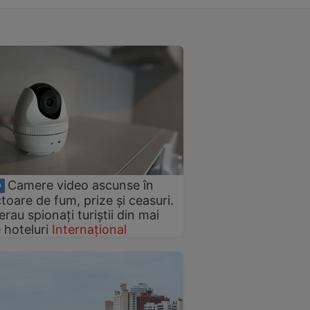
Camere video ascunse în
O
toare de fum, prize și ceasuri.
rau spionați turiștii din mai
 hoteluri
Internațional