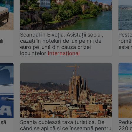
Scandal în Elveția. Asistații social,
Peste
li
cazați în hoteluri de lux pe mii de
român
euro pe lună din cauza crizei
este 
locuințelor
Internațional
 să
Spania dublează taxa turistica. De
Reduc
când se aplică și ce înseamnă pentru
220 d