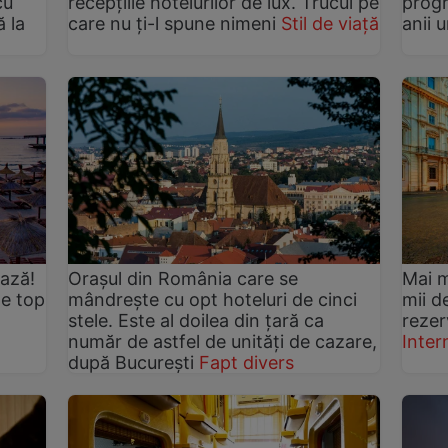
cu
recepțiile hotelurilor de lux. Trucul pe
progr
ă la
care nu ți-l spune nimeni
Stil de viață
anii 
ează!
Orașul din România care se
Mai m
 de top
mândrește cu opt hoteluri de cinci
mii d
stele. Este al doilea din țară ca
rezer
număr de astfel de unități de cazare,
Inter
după București
Fapt divers