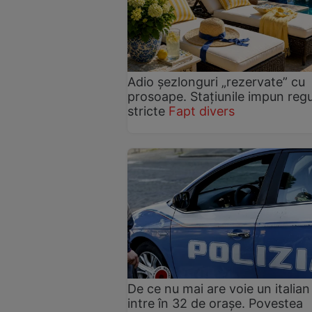
Adio șezlonguri „rezervate” cu
prosoape. Stațiunile impun regu
stricte
Fapt divers
De ce nu mai are voie un italian
intre în 32 de orașe. Povestea