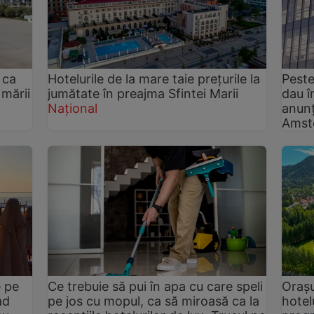
 ca
Hotelurile de la mare taie prețurile la
Peste
 mării
jumătate în preajma Sfintei Marii
dau î
Național
anunț
Amst
e pe
Ce trebuie să pui în apa cu care speli
Orașu
ad
pe jos cu mopul, ca să miroasă ca la
hotel