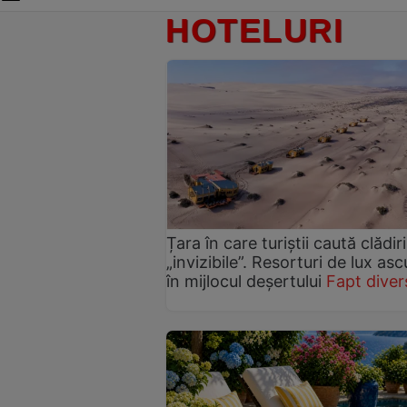
HOTELURI
Țara în care turiștii caută clădiri
„invizibile”. Resorturi de lux as
în mijlocul deșertului
Fapt diver