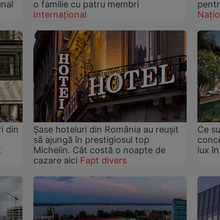
unal
o familie cu patru membri
pentr
Internațional
Națio
i din
Șase hoteluri din România au reușit
Ce su
să ajungă în prestigiosul top
conce
t
Michelin. Cât costă o noapte de
lux î
cazare aici
Fapt divers