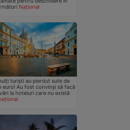
amate pentru deschidere în
următori
Național
ulți turiști au pierdut sute de
e euro! Au fost convinși să facă
vări la hoteluri care nu există
național