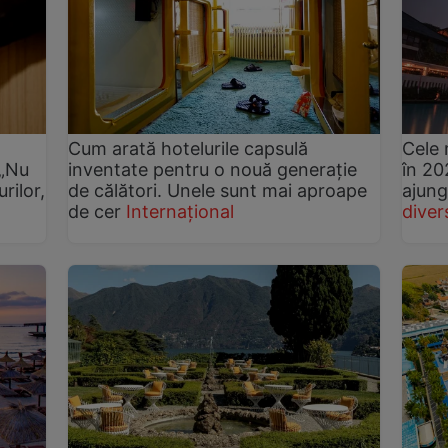
Cum arată hotelurile capsulă
Cele 
 „Nu
inventate pentru o nouă generație
în 20
rilor,
de călători. Unele sunt mai aproape
ajung
de cer
Internațional
diver