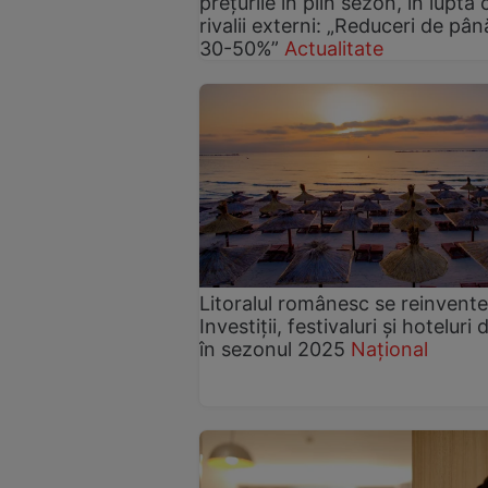
prețurile în plin sezon, în lupta 
rivalii externi: „Reduceri de pân
30-50%”
Actualitate
Litoralul românesc se reinvent
Investiții, festivaluri și hoteluri
în sezonul 2025
Național