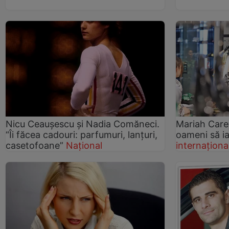
Nicu Ceauşescu şi Nadia Comăneci.
Mariah Care
“Îi făcea cadouri: parfumuri, lanţuri,
oameni să i
casetofoane”
Național
internaționa