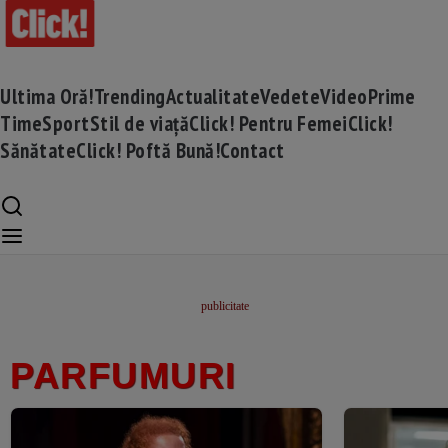
Ultima Oră!
Trending
Actualitate
Vedete
Video
Prime
Time
Sport
Stil de viață
Click! Pentru Femei
Click!
Sănătate
Click! Poftă Bună!
Contact
PARFUMURI