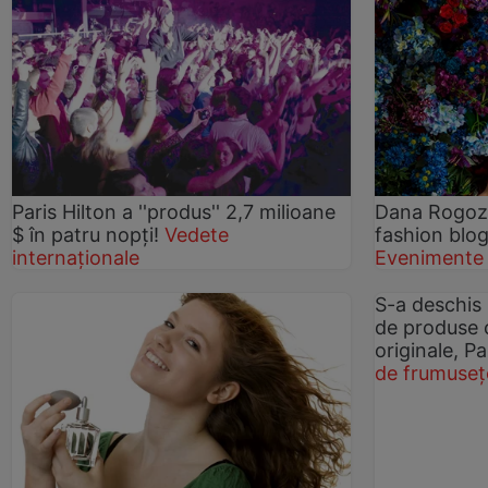
Paris Hilton a ''produs'' 2,7 milioane
Dana Rogoz, 
$ în patru nopţi!
Vedete
fashion blo
internaționale
Evenimente
S-a deschis
de produse 
originale, 
de frumuseț