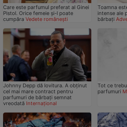
Care este parfumul preferat al Ginei
Toamna est
Pistol. Orice femeie și-l poate
intense ale 
cumpăra
Vedete românești
bărbați
Adve
Johnny Depp dă lovitura. A obținut
Tot ce trebu
cel mai mare contract pentru
parfumuri
M
parfumuri de bărbați semnat
vreodată
Internațional