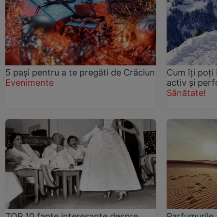
5 paşi pentru a te pregăti de Crăciun
Cum îți poți 
Evenimente
activ și per
Sănătate!
TOP 10 fapte interesante despre
Parfumurile a