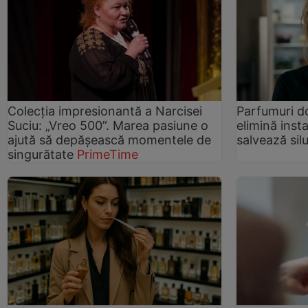
Colecția impresionantă a Narcisei
Parfumuri do
Suciu: „Vreo 500”. Marea pasiune o
elimină inst
ajută să depășească momentele de
salvează sil
singurătate
PrimeTime