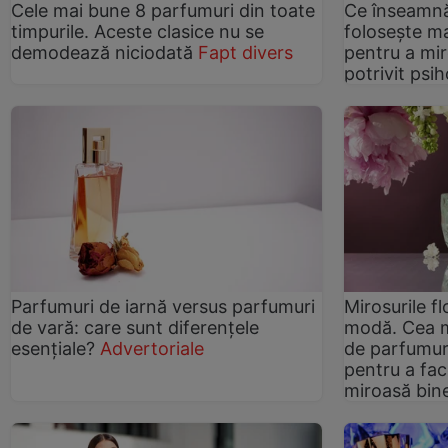
Cele mai bune 8 parfumuri din toate
Ce înseamn
timpurile. Aceste clasice nu se
folosește m
demodează niciodată
Fapt divers
pentru a miro
potrivit psih
Parfumuri de iarnă versus parfumuri
Mirosurile fl
de vară: care sunt diferențele
modă. Cea m
esențiale?
Advertoriale
de parfumur
pentru a fac
miroasă bin