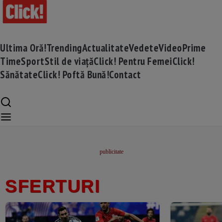
Ultima Oră!
Trending
Actualitate
Vedete
Video
Prime
Time
Sport
Stil de viață
Click! Pentru Femei
Click!
Sănătate
Click! Poftă Bună!
Contact
SFERTURI