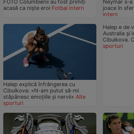
FOTO Columbienii au fost primiţi
Neymar s-a a
acasă ca nişte eroi
Fotbal intern
joace în sfe
intern
Halep e de vi
Australia şi
Cibulkova. C
sporturi
Halep explică înfrângerea cu
Cibulkova: «N-am putut să-mi
stăpânesc emoţiile şi nervii»
Alte
sporturi