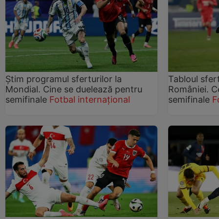
Știm programul sferturilor la
Tabloul sfer
Mondial. Cine se duelează pentru
României. C
semifinale
Fotbal internațional
semifinale
F