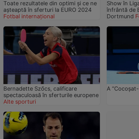
Toate rezultatele din optimi și ce ne
Show în Lig
așteaptă în sferturi la EURO 2024
înfrântă de 
Fotbal internațional
Dortmund
F
Bernadette Szőcs, calificare
A “Cocoşat-
spectaculoasă în sferturile europene
Alte sporturi