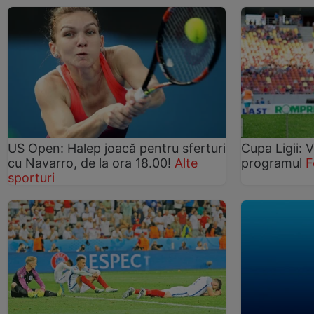
US Open: Halep joacă pentru sferturi
Cupa Ligii: V
cu Navarro, de la ora 18.00!
Alte
programul
F
sporturi