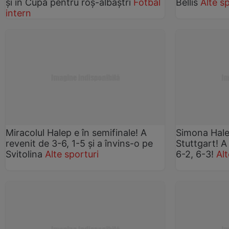
şi în Cupă pentru roş-albaştri
Fotbal
Bellis
Alte s
intern
Miracolul Halep e în semifinale! A
Simona Halep
revenit de 3-6, 1-5 şi a învins-o pe
Stuttgart! A
Svitolina
Alte sporturi
6-2, 6-3!
Alt