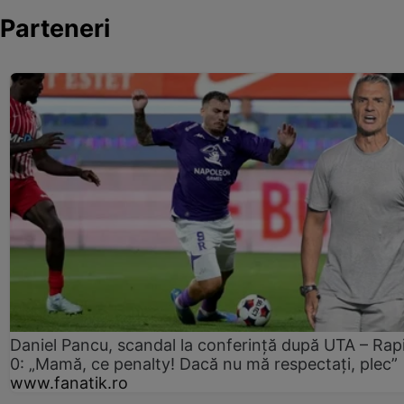
Parteneri
Daniel Pancu, scandal la conferință după UTA – Rap
0: „Mamă, ce penalty! Dacă nu mă respectați, plec”
www.fanatik.ro