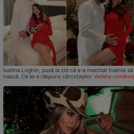
Iustina Loghin, pusă la zid că s-a machiat înainte să
nască. Ce le-a răspuns cârcotașilor
Vedete româneș