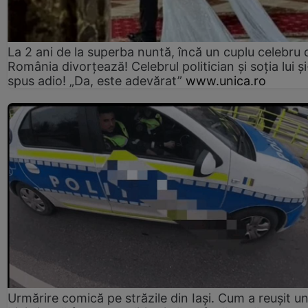
La 2 ani de la superba nuntă, încă un cuplu celebru 
România divorțează! Celebrul politician și soția lui ș
spus adio! „Da, este adevărat”
www.unica.ro
Urmărire comică pe străzile din Iași. Cum a reușit u