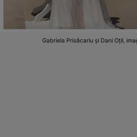
Gabriela Prisăcariu și Dani Oțil, im