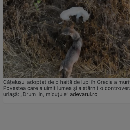
Cățelușul adoptat de o haită de lupi în Grecia a muri
Povestea care a uimit lumea și a stârnit o controver
uriașă: „Drum lin, micuțule”
adevarul.ro