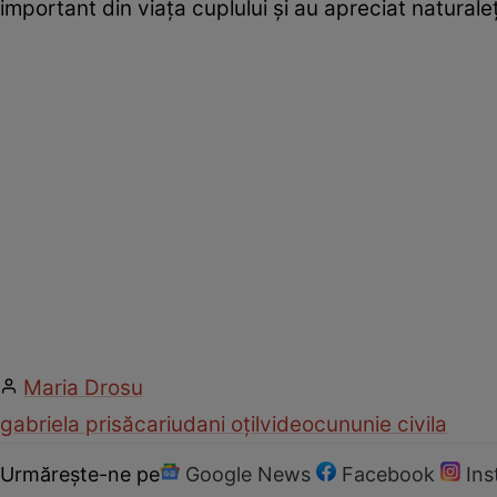
important din viața cuplului și au apreciat naturaleț
Maria Drosu
gabriela prisăcariu
dani oțil
video
cununie civila
Urmărește-ne pe
Google News
Facebook
In