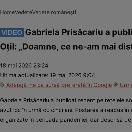
Home
Vedete
Vedete românești
Gabriela Prisăcariu a publ
VIDEO
Oțil: „Doamne, ce ne-am mai dis
18 mai 2026 23:24
Ultima actualizare:
19 mai 2026 9:04
Adaugă-ne ca sursă preferată în Google
Urmă
Gabriela Prisăcariu a publicat recent pe rețelele so
avut loc în urmă cu cinci ani. Postarea a readus în
organizate în perioada pandemiei, dar descrisă de v