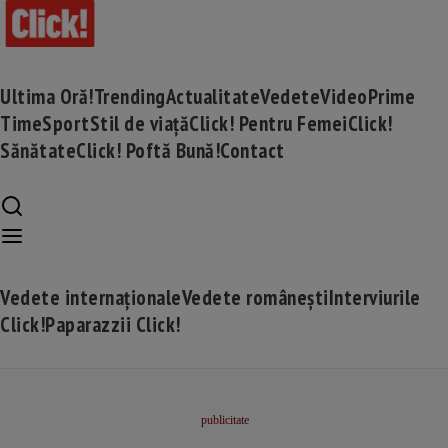
Ultima Oră!
Trending
Actualitate
Vedete
Video
Prime
Time
Sport
Stil de viață
Click! Pentru Femei
Click!
Sănătate
Click! Poftă Bună!
Contact
Vedete internaționale
Vedete românești
Interviurile
Click!
Paparazzii Click!