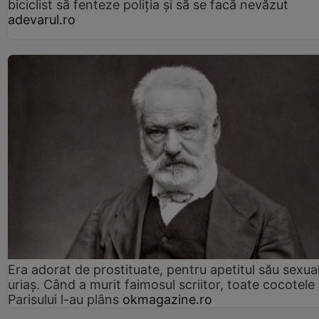
biciclist să fenteze poliția și să se facă nevăzut
adevarul.ro
Era adorat de prostituate, pentru apetitul său sexua
uriaș. Când a murit faimosul scriitor, toate cocotele
Parisului l-au plâns
okmagazine.ro