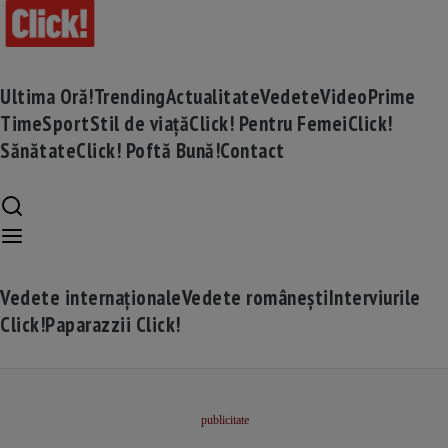
Ultima Oră!
Trending
Actualitate
Vedete
Video
Prime
Time
Sport
Stil de viață
Click! Pentru Femei
Click!
Sănătate
Click! Poftă Bună!
Contact
Vedete internaționale
Vedete românești
Interviurile
Click!
Paparazzii Click!