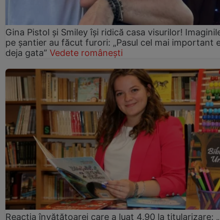
Gina Pistol și Smiley își ridică casa visurilor! Imaginil
pe șantier au făcut furori: „Pasul cel mai important 
deja gata”
Vedete românești
Reacția învățătoarei care a luat 4,90 la titularizare: