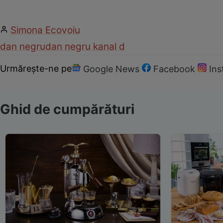
Simona Ecovoiu
dan negru
dan negru kanal d
Urmărește-ne pe
Google News
Facebook
In
Ghid de cumpărături