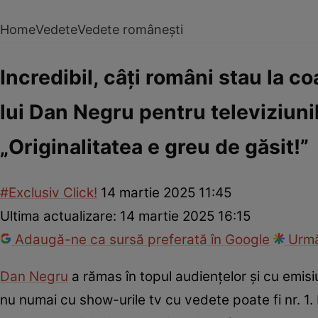
Home
Vedete
Vedete românești
Incredibil, câți români stau la c
lui Dan Negru pentru televiziuni
„Originalitatea e greu de găsit!”
#Exclusiv Click!
14 martie 2025 11:45
Ultima actualizare:
14 martie 2025 16:15
Adaugă-ne ca sursă preferată în Google
Urmă
Dan Negru
a rămas în topul audiențelor și cu emisi
nu numai cu show-urile tv cu vedete poate fi nr. 1. 