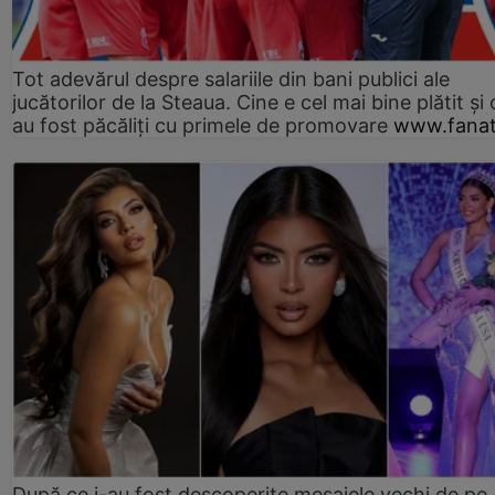
Tot adevărul despre salariile din bani publici ale
jucătorilor de la Steaua. Cine e cel mai bine plătit și
au fost păcăliți cu primele de promovare
www.fanat
După ce i-au fost descoperite mesajele vechi de pe