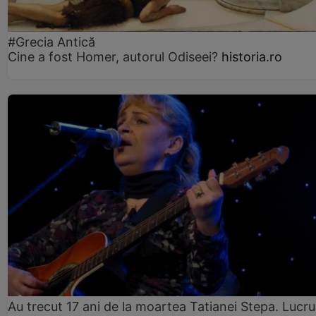
#Grecia Antică
Cine a fost Homer, autorul Odiseei?
historia.ro
Au trecut 17 ani de la moartea Tatianei Stepa. Lucru