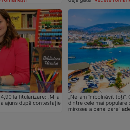
4,90 la titularizare: „M-a
„Ne-am îmbolnăvit toți”.
tă a ajuns după contestație
dintre cele mai populare d
mirosea a canalizare”
ade