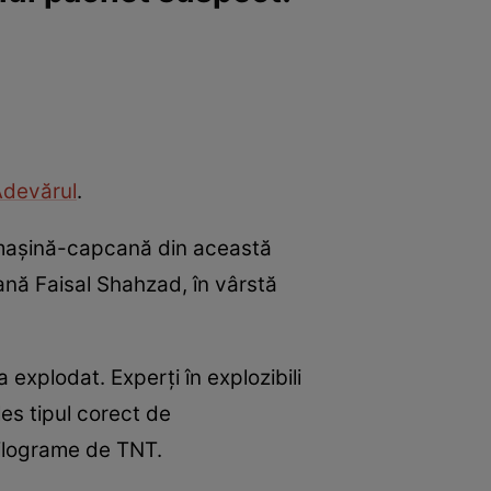
devărul
.
u maşină-capcană din această
ană Faisal Shahzad, în vârstă
explodat. Experţi în explozibili
les tipul corect de
kilograme de TNT.