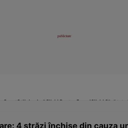
me
Sport
Stil de viață
Click! Pentru Femei
Click! Sănătate
are: 4 străzi închise din cauza 