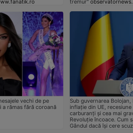
ww.fanatik.ro
tremur"
observatornews.
mesajele vechi de pe
Sub guvernarea Bolojan,
ii a rămas fără coroană
inflație din UE, recesiun
carburanți și cea mai gra
Revoluție încoace. Cum s
Gândul dacă își cere scu