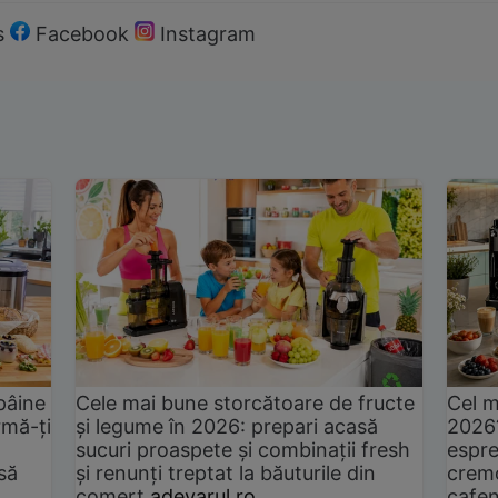
s
Facebook
Instagram
pâine
Cele mai bune storcătoare de fructe
Cel m
rmă-ți
și legume în 2026: prepari acasă
2026
sucuri proaspete și combinații fresh
espre
să
și renunți treptat la băuturile din
cremo
comerț
adevarul.ro
cafen