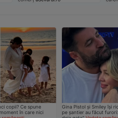
nci copii? Ce spune
Gina Pistol și Smiley își r
 moment în care nici
pe șantier au făcut furori
 românești
deja gata”
Vedete române