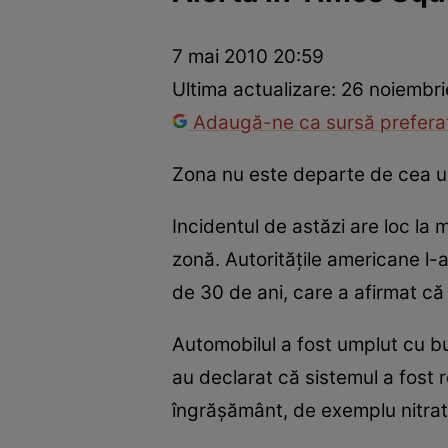
Război Ucraina-Rusia
Internațional
Fapt divers
Tehnolog
7 mai 2010 20:59
Ultima actualizare:
26 noiembri
Adaugă-ne ca sursă preferat
Zona nu este departe de cea un
Incidentul de astăzi are loc l
zonă. Autorităţile americane l-
de 30 de ani, care a afirmat că
Automobilul a fost umplut cu but
au declarat că sistemul a fost r
îngrăşământ, de exemplu nitrat