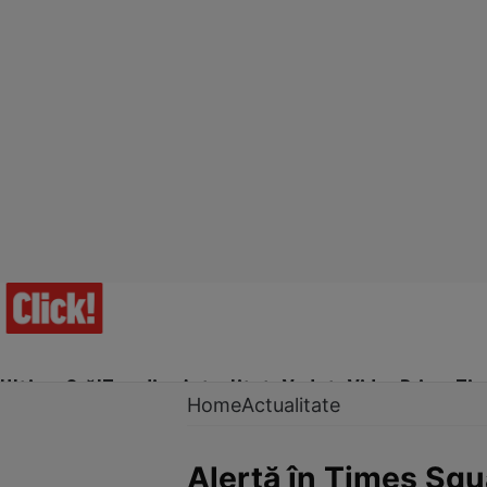
Ultima Oră!
Trending
Actualitate
Vedete
Video
Prime Ti
Home
Actualitate
Alertă în Times Squ