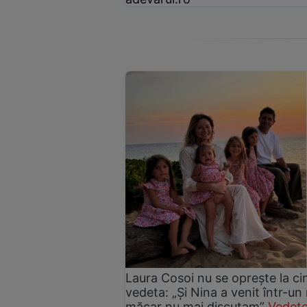
Laura Cosoi nu se oprește la ci
vedeta: „Și Nina a venit într-un
măcar nu mai discutam”
Vedete