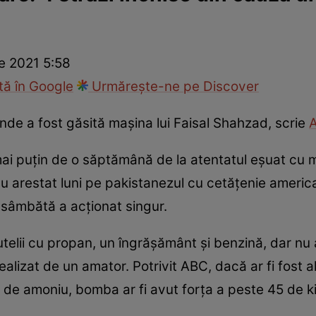
ie
Național
Sport
e 2021 5:58
ă în Google
Urmărește-ne pe Discover
de a fost găsită maşina lui Faisal Shahzad, scrie
A
a mai puţin de o săptămână de la atentatul eşuat c
au arestat luni pe pakistanezul cu cetăţenie americ
 sâmbătă a acţionat singur.
elii cu propan, un îngrăşământ şi benzină, dar nu a 
ealizat de un amator. Potrivit ABC, dacă ar fi fost a
 de amoniu, bomba ar fi avut forţa a peste 45 de 