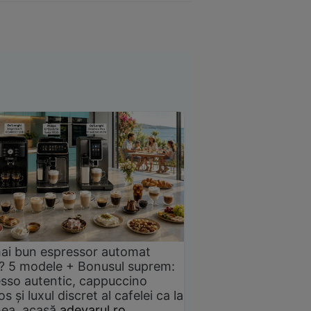
ai bun espressor automat
? 5 modele + Bonusul suprem:
sso autentic, cappuccino
s și luxul discret al cafelei ca la
ea, acasă
adevarul.ro