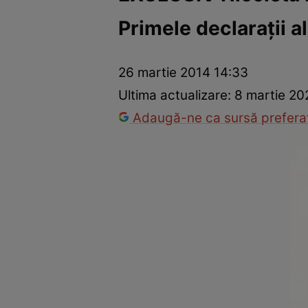
Primele declaraţii a
Război Ucraina-Rusia
Internațional
Fapt divers
Tehnolog
26 martie 2014 14:33
Ultima actualizare:
8 martie 20
Adaugă-ne ca sursă preferat