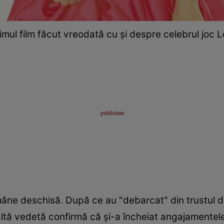
rimul film făcut vreodată cu și despre celebrul jo
rămâne deschisă. După ce au "debarcat" din trustul
 altă vedetă confirmă că şi-a încheiat angajamentele