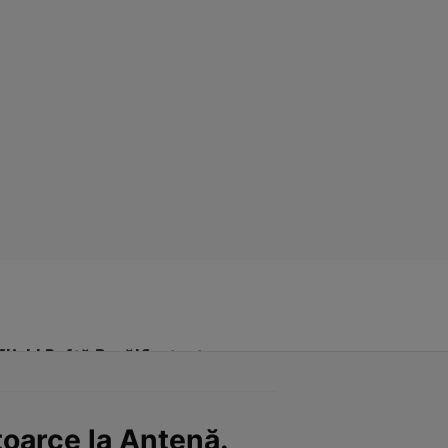
Click! Poftă Bună!
Contact
toarce la Antenă.