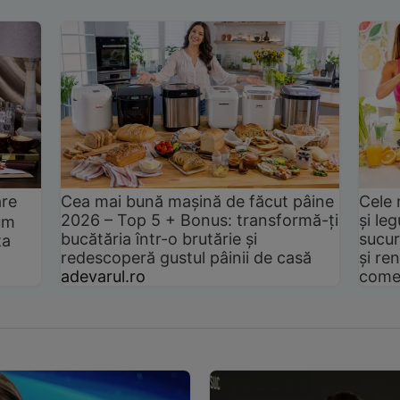
are
Cea mai bună mașină de făcut pâine
Cele 
2026 – Top 5 + Bonus: transformă-ți
și le
um
bucătăria într-o brutărie și
sucur
ta
redescoperă gustul pâinii de casă
și ren
adevarul.ro
come