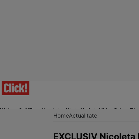
Ultima Oră!
Trending
Actualitate
Vedete
Video
Prime Ti
Home
Actualitate
EXCLUSIV Nicoleta L