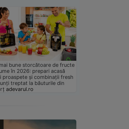
mai bune storcătoare de fructe
gume în 2026: prepari acasă
i proaspete și combinații fresh
unți treptat la băuturile din
rț
adevarul.ro