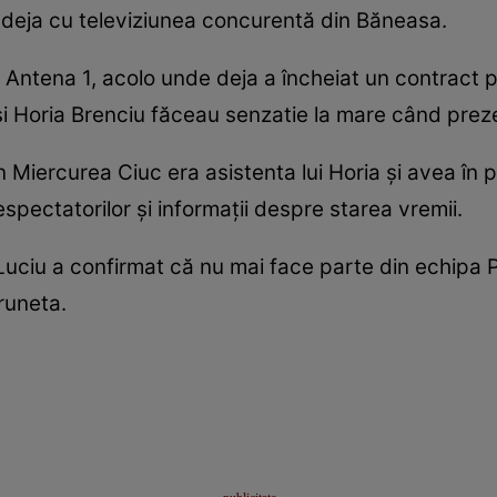
t deja cu televiziunea concurentă din Băneasa.
n Antena 1, acolo unde deja a încheiat un contract 
şi Horia Brenciu făceau senzatie la mare când preze
in Miercurea Ciuc era asistenta lui Horia şi avea în 
spectatorilor şi informaţii despre starea vremii.
Luciu a confirmat că nu mai face parte din echipa P
runeta.