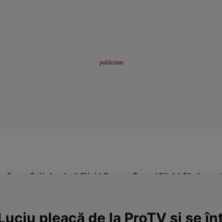
me
Sport
Stil de viață
Click! Pentru Femei
Click! Sănătate
uciu pleacă de la ProTV şi se în