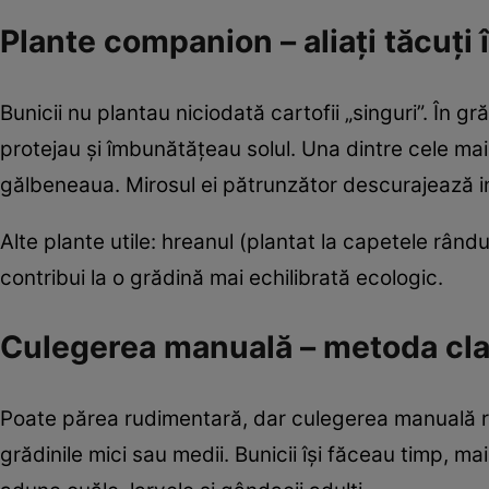
Plante companion – aliați tăcuți 
Bunicii nu plantau niciodată cartofii „singuri”. În 
protejau și îmbunătățeau solul. Una dintre cele ma
gălbeneaua. Mirosul ei pătrunzător descurajează ins
Alte plante utile: hreanul (plantat la capetele rând
contribui la o grădină mai echilibrată ecologic.
Culegerea manuală – metoda cla
Poate părea rudimentară, dar culegerea manuală ră
grădinile mici sau medii. Bunicii își făceau timp, m