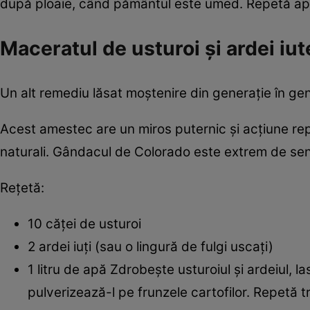
după ploaie, când pământul este umed. Repetă aplica
Maceratul de usturoi și ardei iut
Un alt remediu lăsat moștenire din generație în gene
Acest amestec are un miros puternic și acțiune rep
naturali. Gândacul de Colorado este extrem de sens
Rețetă:
10 căței de usturoi
2 ardei iuți (sau o lingură de fulgi uscați)
1 litru de apă Zdrobește usturoiul și ardeiul, l
pulverizează-l pe frunzele cartofilor. Repetă t