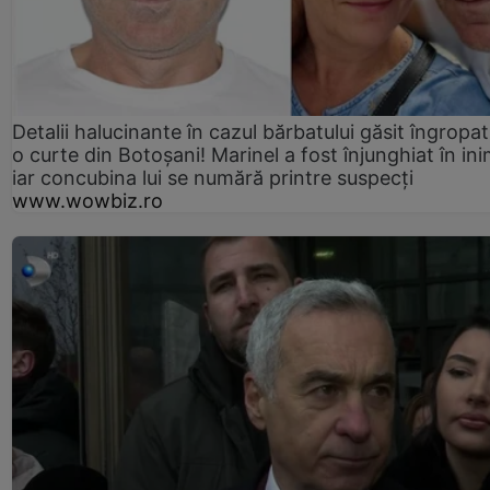
Detalii halucinante în cazul bărbatului găsit îngropat
o curte din Botoșani! Marinel a fost înjunghiat în ini
iar concubina lui se numără printre suspecți
www.wowbiz.ro