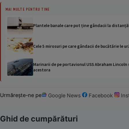
MAI MULTE PENTRU TINE
Plantele banale care pot ține gândacii la distanță
Cele 5 mirosuri pe care gândacii de bucătărie le ur
Marinarii de pe portavionul USS Abraham Lincoln su
acestora
Urmărește-ne pe
Google News
Facebook
In
Ghid de cumpărături