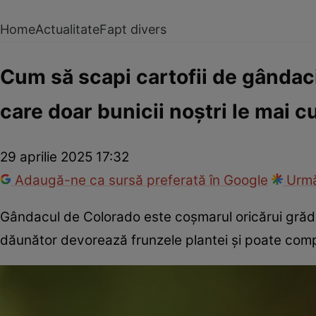
Home
Actualitate
Fapt divers
Cum să scapi cartofii de gândaci
care doar bunicii noștri le mai 
29 aprilie 2025 17:32
Adaugă-ne ca sursă preferată în Google
Urmă
Gândacul de Colorado este coșmarul oricărui grădin
dăunător devorează frunzele plantei și poate compr