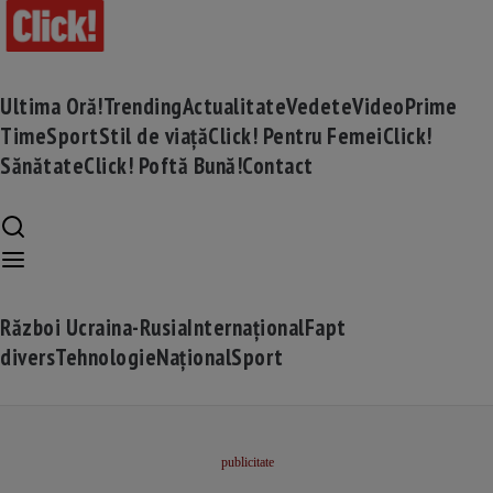
Ultima Oră!
Trending
Actualitate
Vedete
Video
Prime
Time
Sport
Stil de viață
Click! Pentru Femei
Click!
Sănătate
Click! Poftă Bună!
Contact
Război Ucraina-Rusia
Internațional
Fapt
divers
Tehnologie
Național
Sport