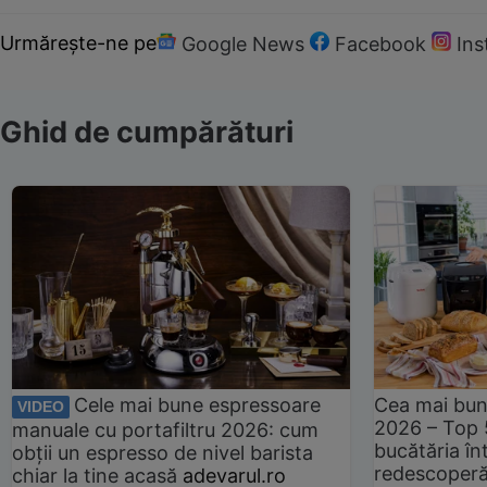
Urmărește-ne pe
Google News
Facebook
In
Ghid de cumpărături
Cele mai bune espressoare
Cea mai bun
VIDEO
2026 – Top 
manuale cu portafiltru 2026: cum
bucătăria înt
obții un espresso de nivel barista
redescoperă 
chiar la tine acasă
adevarul.ro