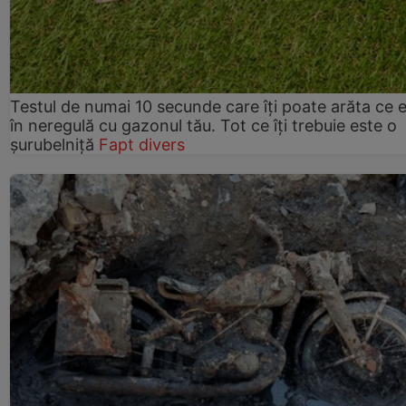
Testul de numai 10 secunde care îți poate arăta ce 
în neregulă cu gazonul tău. Tot ce îți trebuie este o
șurubelniță
Fapt divers