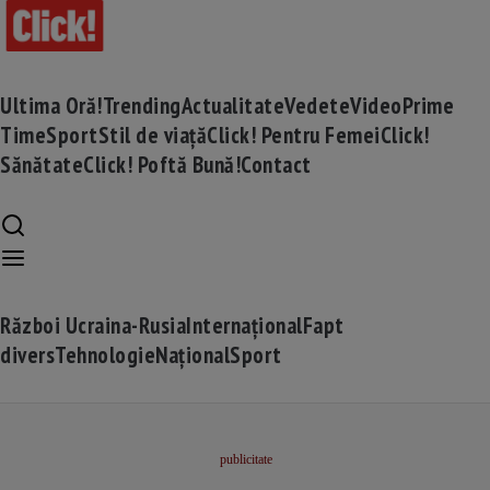
Ultima Oră!
Trending
Actualitate
Vedete
Video
Prime
Time
Sport
Stil de viață
Click! Pentru Femei
Click!
Sănătate
Click! Poftă Bună!
Contact
Război Ucraina-Rusia
Internațional
Fapt
divers
Tehnologie
Național
Sport