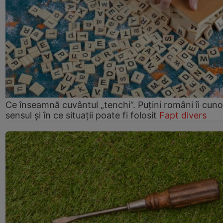
Ce înseamnă cuvântul „tenchi”. Puțini români îi cun
sensul și în ce situații poate fi folosit
Fapt divers