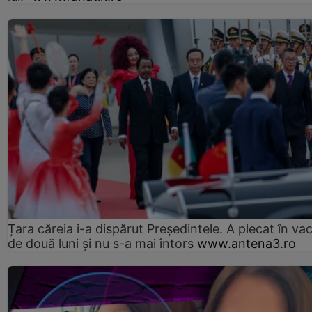
Țara căreia i-a dispărut Președintele. A plecat în va
de două luni și nu s-a mai întors
www.antena3.ro