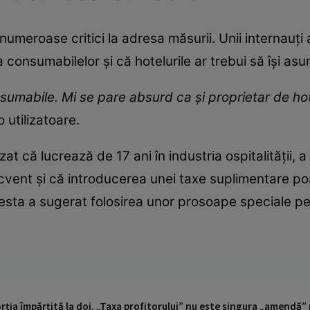
 numeroase critici la adresa măsurii. Unii internauți
a consumabilelor și că hotelurile ar trebui să își asu
sumabile. Mi se pare absurd ca și proprietar de hot
 utilizatoare.
at că lucrează de 17 ani în industria ospitalității, 
cvent și că introducerea unei taxe suplimentare p
cesta a sugerat folosirea unor prosoape speciale p
ția împărțită la doi. „Taxa profitorului” nu este singura „amendă”