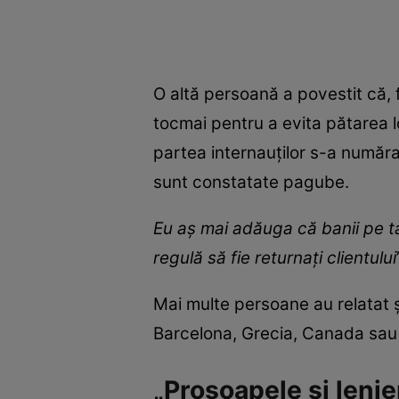
O altă persoană a povestit că, 
tocmai pentru a evita pătarea l
partea internauților s-a numărat
sunt constatate pagube.
Eu aș mai adăuga că banii pe taxă
regulă să fie returnați clientului
Mai multe persoane au relatat ș
Barcelona, Grecia, Canada sau U
„Prosoapele și lenj