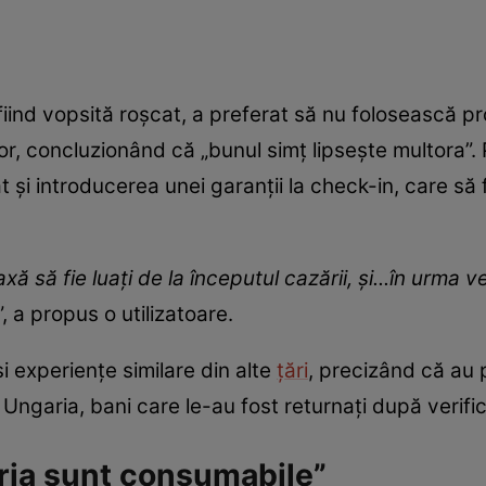
fiind vopsită roșcat, a preferat să nu folosească pr
or, concluzionând că „bunul simț lipsește multora”. 
 și introducerea unei garanții la check-in, care să f
 să fie luați de la începutul cazării, și...în urma ver
”, a propus o utilizatoare.
i experiențe similare din alte
țări
, precizând că au pl
ngaria, bani care le-au fost returnați după verifi
eria sunt consumabile”