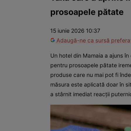
prosoapele pătate
Război Ucraina-Rusia
Internațional
Fapt divers
Tehnolog
15 iunie 2026 10:37
Adaugă-ne ca sursă preferat
Un hotel din Mamaia a ajuns în
pentru prosoapele pătate ireme
produse care nu mai pot fi înd
măsura este aplicată doar în sit
a stârnit imediat reacții puterni