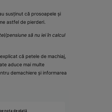
 au susținut că prosoapele și
me astfel de pierderi.
el/pensiune să nu iei în calcul
a explicat că petele de machiaj,
oate aduce mai multe
entru demachiere și informarea
 pe nota de plată