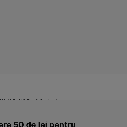
Click! Poftă Bună!
Contact
ere 50 de lei pentru