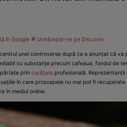
ie
Național
Sport
ă în Google
Urmărește-ne pe Discover
 centrul unei controverse după ce a anunțat că va 
diabil cu substanțe precum cafeaua, fondul de te
epărtate prin
curățare
profesională. Reprezentanții 
uațiile în care prosoapele nu mai pot fi recuperate ș
ce în mediul online.