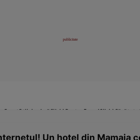
me
Sport
Stil de viață
Click! Pentru Femei
Click! Sănătate
nternetul! Un hotel din Mamaia c