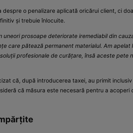
 despre o penalizare aplicată oricărui client, ci doa
nitiv și trebuie înlocuite.
 uneori prosoape deteriorate iremediabil din cauza
e care pătează permanent materialul. Am apelat la 
 soluții profesionale de curățare, însă aceste pete 
izat că, după introducerea taxei, au primit inclusiv
nsideră că măsura este necesară pentru a acoperi c
împărțite