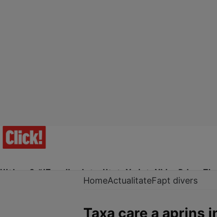
Ultima Oră!
Trending
Actualitate
Vedete
Video
Prime Ti
Home
Actualitate
Fapt divers
Taxa care a aprins i