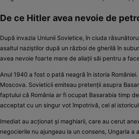
De ce Hitler avea nevoie de petr
După invazia Uniunii Sovietice, în ciuda răsunătorul
asaltul naziștilor după un război de gherilă în sub
avea nevoie foarte mare de aliații săi pentru a face
Anul 1940 a fost o pată neagră în istoria României. 
Moscova. Sovieticii emiteau pretenții asupra Basar
faptului că România ar fi ocupat Basarabia timp de 
acceptat cu un singur vot împotrivă, cel al istoricul
Imediat au acționat și maghiarii, care au cerut anex
negocierile nu ajungeau la un consens, Ungaria a apel