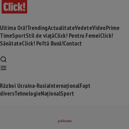
Ultima Oră!
Trending
Actualitate
Vedete
Video
Prime
Time
Sport
Stil de viață
Click! Pentru Femei
Click!
Sănătate
Click! Poftă Bună!
Contact
Război Ucraina-Rusia
Internațional
Fapt
divers
Tehnologie
Național
Sport