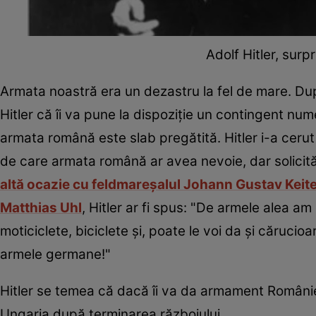
Adolf Hitler, surp
Armata noastră era un dezastru la fel de mare. Dup
Hitler că îi va pune la dispoziție un contingent n
armata română este slab pregătită. Hitler i-a cer
de care armata română ar avea nevoie, dar solicită
altă ocazie cu feldmareșalul Johann Gustav Keitel 
Matthias Uhl
, Hitler ar fi spus: "De armele alea am
moticiclete, biciclete și, poate le voi da și căruci
armele germane!"
Hitler se temea că dacă îi va da armament României, 
Ungaria după terminarea războiului.