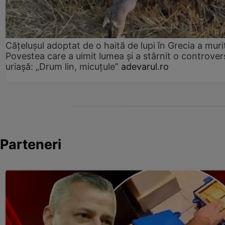
Cățelușul adoptat de o haită de lupi în Grecia a muri
Povestea care a uimit lumea și a stârnit o controver
uriașă: „Drum lin, micuțule”
adevarul.ro
Parteneri