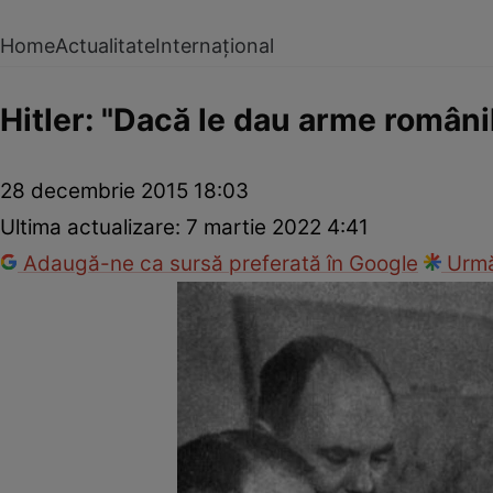
Home
Actualitate
Internațional
Hitler: "Dacă le dau arme românil
28 decembrie 2015 18:03
Ultima actualizare:
7 martie 2022 4:41
Adaugă-ne ca sursă preferată în Google
Urmă