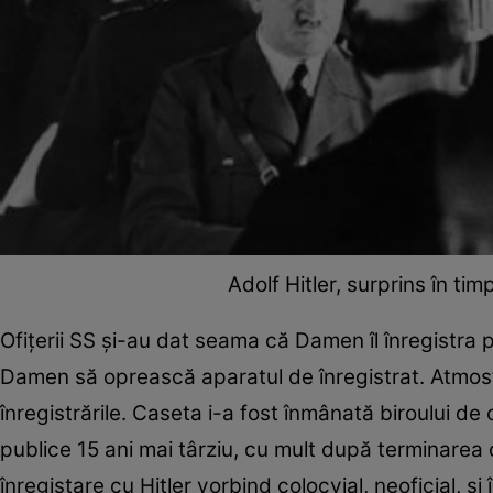
Adolf Hitler, surprins în t
Ofițerii SS și-au dat seama că Damen îl înregistra p
Damen să oprească aparatul de înregistrat. Atmosf
înregistrările. Caseta i-a fost înmânată biroului d
publice 15 ani mai târziu, cu mult după terminarea 
înregistare cu Hitler vorbind colocvial, neoficial, și