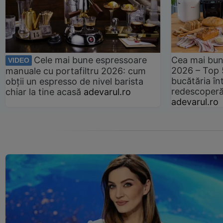
Cele mai bune espressoare
Cea mai bun
VIDEO
2026 – Top 
manuale cu portafiltru 2026: cum
bucătăria înt
obții un espresso de nivel barista
redescoperă 
chiar la tine acasă
adevarul.ro
adevarul.ro