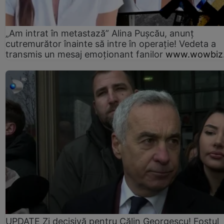
„Am intrat în metastază” Alina Pușcău, anunț
cutremurător înainte să intre în operație! Vedeta a
transmis un mesaj emoționant fanilor
www.wowbiz.
UPDATE Zi decisivă pentru Călin Georgescu! Fostul