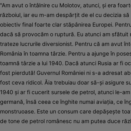
"Am avut o întâlnire cu Molotov, atunci, şi era foar
războiul, iar eu m-am despărţit de el cu decizia să 
obiectiv final foarte clar stăpânirea Europei. Pent
dacă să provocăm o ruptură. Eu atunci am sfătuit 
trateze lucrurile diversionist. Pentru că am avut î
România în toamna târzie. Pentru a ajunge în posesia
toamnă târzie a lui 1940. Dacă atunci Rusia ar fi o
fost pierdută! Guvernul României ni s-a adresat abia
fost ceva ridicol. Ăia trebuiau doar să-şi asigure s
1940 şi ar fi cucerit sursele de petrol, atunci le-
germană, însă ceea ce înghite numai aviaţia, ce înghi
monstruoase. Este un consum care depăşeşte toate i
de tone de petrol românesc nu am putea duce război