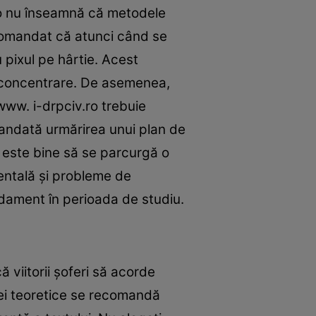
to nu înseamnă că metodele
ecomandat că atunci când se
 pixul pe hârtie. Acest
de concentrare. De asemenea,
 www. i-drpciv.ro trebuie
mandată urmărirea unui plan de
 este bine să se parcurgă o
entală şi probleme de
ndament în perioada de studiu.
 viitorii şoferi să acorde
obei teoretice se recomandă