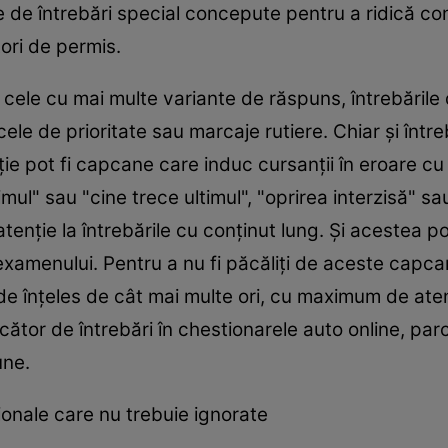
 de întrebări special concepute pentru a ridică conf
tori de permis.
 cele cu mai multe variante de răspuns, întrebările
i cele de prioritate sau marcaje rutiere. Chiar şi înt
ţie pot fi capcane care induc cursanţii în eroare c
mul" sau "cine trece ultimul", "oprirea interzisă" s
nţie la întrebările cu conţinut lung. Şi acestea po
 examenului. Pentru a nu fi păcăliţi de aceste capca
de înţeles de cât mai multe ori, cu maximum de ate
cător de întrebări în chestionarele auto online, par
une.
ţionale care nu trebuie ignorate