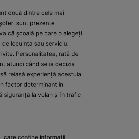
unt două dintre cele mai
 şoferi sunt prezente
-va că şcoală pe care o alegeţi
ă de locuinţa sau serviciu.
ivite. Personalitatea, rată de
nt atunci când se ia decizia
e să reiasă experienţă acestuia
un factor determinant în
 siguranţă la volan şi în trafic
, care conţine informaţii