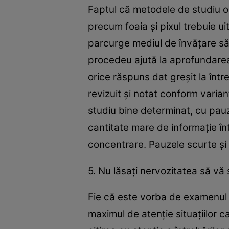
Faptul că metodele de studiu o
precum foaia şi pixul trebuie 
parcurge mediul de învăţare să 
procedeu ajută la aprofundarea 
orice răspuns dat greşit la într
revizuit şi notat conform varia
studiu bine determinat, cu pau
cantitate mare de informaţie î
concentrare. Pauzele scurte şi 
5. Nu lăsaţi nervozitatea să vă
Fie că este vorba de examenul t
maximul de atenţie situaţiilor c