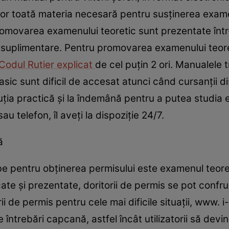
or toată materia necesară pentru susţinerea exame
romovarea examenului teoretic sunt prezentate într
ii suplimentare. Pentru promovarea examenului teore
Codul Rutier explicat
de cel puţin 2 ori. Manualele tr
lasic sunt dificil de accesat atunci când cursanţii 
luţia practică şi la îndemână pentru a putea studia
u telefon, îl aveţi la dispoziţie 24/7.
ă
obe pentru obţinerea permisului este examenul teoret
cate şi prezentate, doritorii de permis se pot conf
ii de permis pentru cele mai dificile situaţii, www. 
întrebări capcană, astfel încât utilizatorii să devin