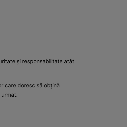
itate şi responsabilitate atât
lor care doresc să obţină
e urmat.