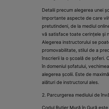
Detalii precum alegerea unei şc
importante aspecte de care viito
pretutindeni, de la mediul onlin
vă satisface toate cerinţele şi n
Alegerea instructorului se poate
promovabilitate, stilul de a pr
înscrierii la o şcoală de şoferi
în domeniul şofatului, vechimea
alegerea şcolii. Este de maximă 
alături de instructorul ales.
2. Parcurgerea mediului de înv
Codul Rutier Mură în Gură este u