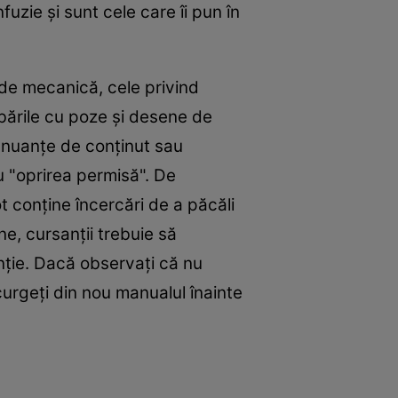
uzie şi sunt cele care îi pun în
 de mecanică, cele privind
rebările cu poze şi desene de
u nuanţe de conţinut sau
au "oprirea permisă". De
t conţine încercări de a păcăli
ne, cursanţii trebuie să
nţie. Dacă observaţi că nu
curgeţi din nou manualul înainte