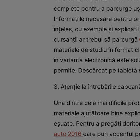
complete pentru a parcurge uş
Informaţiile necesare pentru p
înţeles, cu exemple şi explicaţ
cursanţii ar trebui să parcurgă
materiale de studiu în format c
în varianta electronică este so
permite. Descărcat pe tabletă sa
3. Atenţie la întrebările capcan
Una dintre cele mai dificile pr
materiale ajutătoare bine expli
eşuate. Pentru a pregăti doritor
auto 2016
care pun accentul pe 