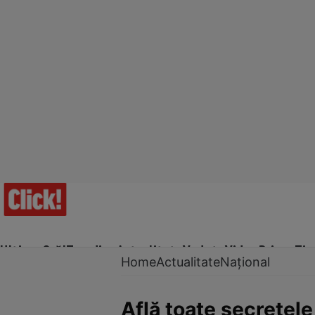
Ultima Oră!
Trending
Actualitate
Vedete
Video
Prime Ti
Home
Actualitate
Național
Află toate secretel