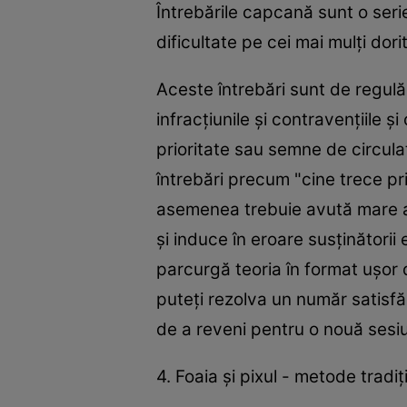
Întrebările capcană sunt o serie
dificultate pe cei mai mulţi dori
Aceste întrebări sunt de regulă
infracţiunile şi contravenţiile ş
prioritate sau semne de circula
întrebări precum "cine trece pri
asemenea trebuie avută mare ate
şi induce în eroare susţinătorii
parcurgă teoria în format uşor 
puteţi rezolva un număr satisfă
de a reveni pentru o nouă sesi
4. Foaia şi pixul - metode tradi