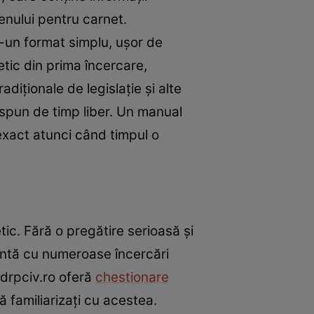
nului pentru carnet.
-un format simplu, uşor de
tic din prima încercare,
adiţionale de legislaţie şi alte
dispun de timp liber. Un manual
 exact atunci când timpul o
ic. Fără o pregătire serioasă şi
runtă cu numeroase încercări
i-drpciv.ro oferă
chestionare
ă familiarizaţi cu acestea.