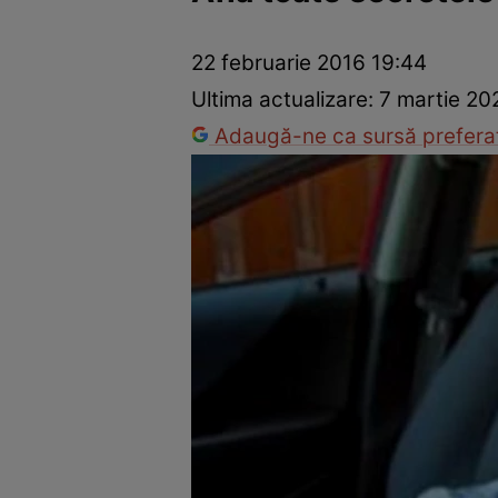
Război Ucraina-Rusia
Internațional
Fapt divers
Tehnolog
22 februarie 2016 19:44
Ultima actualizare:
7 martie 20
Adaugă-ne ca sursă preferat