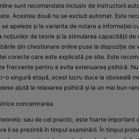
nline sunt recomandate inclusiv de instructorii au
uitate. Acestea două nu se exclud automat. Este r
se apeleze şi la varianta de notare a informaţiei cu
noţiunilor de teorie şi la stimularea capacităţii 
ebările din chestionare online puse la dispoziţie de
ntei corecte care este explicată pe site. Este reco
ze frecvente pentru a evita extenuarea psihică. Nu
ntr-o singură etapă, acest lucru duce la oboseală m
dese ajută la relaxarea psihică şi la un mai bun ra
 strice concentrarea
eoretic sau de cel practic, este foarte important că
are li se prezintă în timpul examinării. În timpul pr