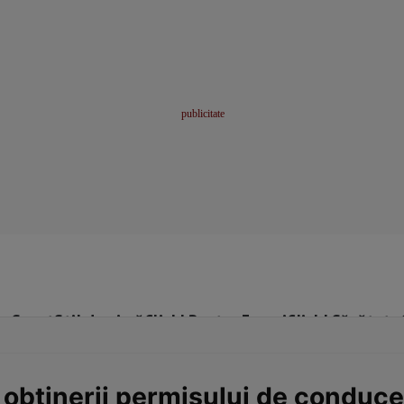
me
Sport
Stil de viață
Click! Pentru Femei
Click! Sănătate
e obţinerii permisului de conduc