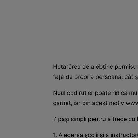
Hotărârea de a obţine permisul
faţă de propria persoană, cât şi 
Noul cod rutier poate ridică mu
carnet, iar din acest motiv www
7 paşi simpli pentru a trece cu 
1. Alegerea şcolii şi a instructor