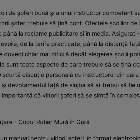
oli de şoferi bună şi a unui instructor competent s
rii şoferi trebuie să ţină cont. Ofertele şcolilor de
e până la reclame publicitare şi în media. Asiguraţi
evoile, de la tarife practicate, până la distanţă faţ
 dovedi chiar mai dificilă decât alegerea şcolii potr
eda sunt toate aspecte de care trebuie să se ţină co
. O scurtă discuţie personală cu instructorul din car
 şi devotamentul faţă de slujba să ar trebui să fie 
importantă că viitorii şoferi să se simtă în completă
ăţare - Codul Rutier Mură în Gură
n manual pentru viitorii şoferi, în format electronic