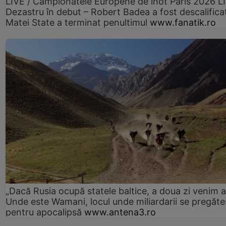
LIVE / Campionatele Europene de înot Paris 2026 L
Dezastru în debut – Robert Badea a fost descalifica
Matei State a terminat penultimul
www.fanatik.ro
„Dacă Rusia ocupă statele baltice, a doua zi venim ai
Unde este Wamani, locul unde miliardarii se pregăte
pentru apocalipsă
www.antena3.ro