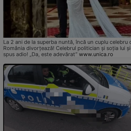
La 2 ani de la superba nuntă, încă un cuplu celebru 
România divorțează! Celebrul politician și soția lui ș
spus adio! „Da, este adevărat”
www.unica.ro