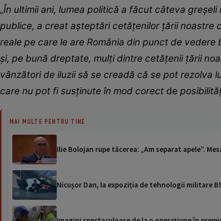
„În ultimii ani, lumea politică a făcut câteva greşel
publice, a creat aşteptări cetăţenilor ţării noastre 
reale pe care le are România din punct de vedere b
şi, pe bună dreptate, mulţi dintre cetăţenii ţării no
vânzători de iluzii să se creadă că se pot rezolva lu
care nu pot fi susţinute în mod corect
de
posibilită
MAI MULTE PENTRU TINE
Ilie Bolojan rupe tăcerea: „Am separat apele”. Mesa
Nicușor Dan, la expoziția de tehnologii militare BS
Imagini spectaculoase de la o operațiune în premie