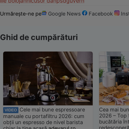
ilie bolojan
nicusor dan
psd
guvern
Urmărește-ne pe
Google News
Facebook
In
Ghid de cumpărături
Cele mai bune espressoare
Cea mai bun
VIDEO
2026 – Top 
manuale cu portafiltru 2026: cum
bucătăria înt
obții un espresso de nivel barista
redescoperă 
chiar la tine acasă
adevarul.ro