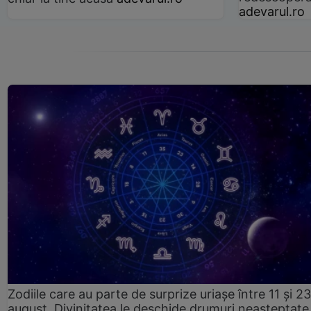
adevarul.ro
Zodiile care au parte de surprize uriașe între 11 și 23
august. Divinitatea le deschide drumuri neașteptate