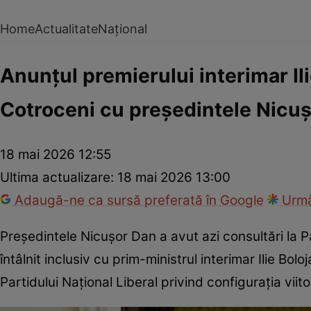
Home
Actualitate
Național
Anunțul premierului interimar Ili
Cotroceni cu președintele Nicu
18 mai 2026 12:55
Ultima actualizare:
18 mai 2026 13:00
Adaugă-ne ca sursă preferată în Google
Urmă
Președintele Nicuşor Dan a avut azi consultări la P
întâlnit inclusiv cu prim-ministrul interimar Ilie Bolo
Partidului Național Liberal privind configurația viit