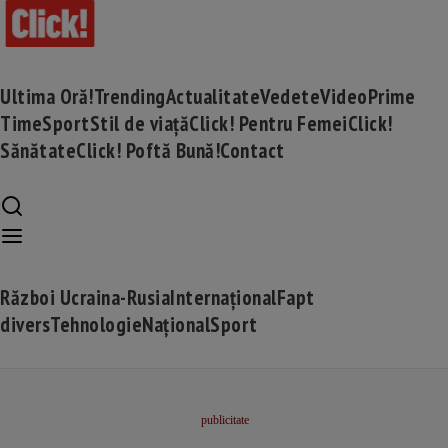
Ultima Oră!
Trending
Actualitate
Vedete
Video
Prime
Time
Sport
Stil de viață
Click! Pentru Femei
Click!
Sănătate
Click! Poftă Bună!
Contact
Război Ucraina-Rusia
Internațional
Fapt
divers
Tehnologie
Național
Sport