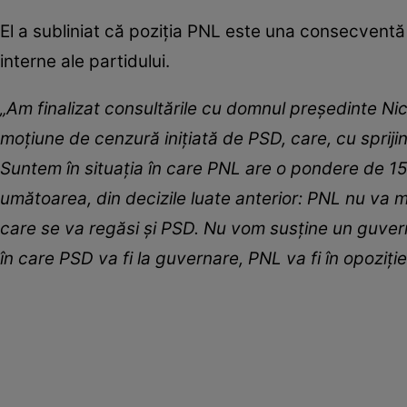
El a subliniat că poziția PNL este una consecventă 
interne ale partidului.
„Am finalizat consultările cu domnul preşedinte Ni
moţiune de cenzură iniţiată de PSD, care, cu spriji
Suntem în situaţia în care PNL are o pondere de 15%
umătoarea, din decizile luate anterior: PNL nu va m
care se va regăsi şi PSD. Nu vom susţine un guvern 
în care PSD va fi la guvernare, PNL va fi în opoziţie