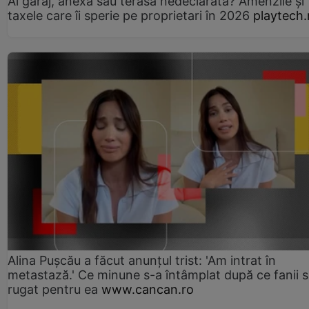
Ai garaj, anexă sau terasă nedeclarată? Amenzile și
taxele care îi sperie pe proprietari în 2026
playtech.
Alina Pușcău a făcut anunțul trist: 'Am intrat în
metastază.' Ce minune s-a întâmplat după ce fanii 
rugat pentru ea
www.cancan.ro