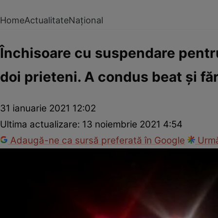
Home
Actualitate
Național
Închisoare cu suspendare pentru
doi prieteni. A condus beat şi fă
31 ianuarie 2021 12:02
Ultima actualizare:
13 noiembrie 2021 4:54
Adaugă-ne ca sursă preferată în Google
Urmă