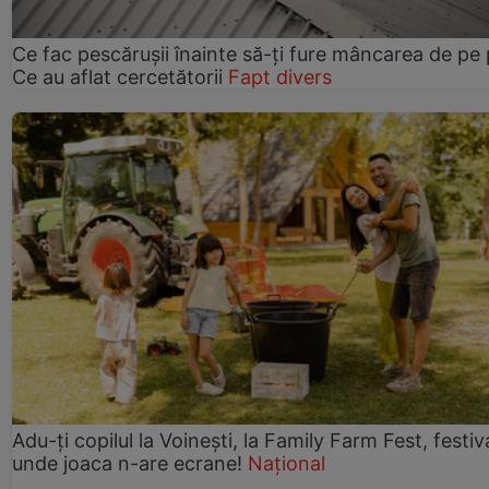
Ce fac pescărușii înainte să-ți fure mâncarea de pe p
Ce au aflat cercetătorii
Fapt divers
Adu-ți copilul la Voinești, la Family Farm Fest, festiv
unde joaca n-are ecrane!
Național