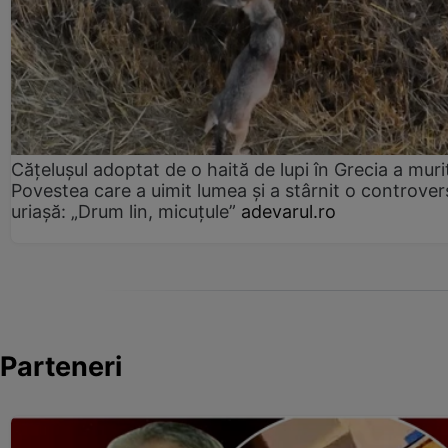
Cățelușul adoptat de o haită de lupi în Grecia a muri
Povestea care a uimit lumea și a stârnit o controver
uriașă: „Drum lin, micuțule”
adevarul.ro
Parteneri