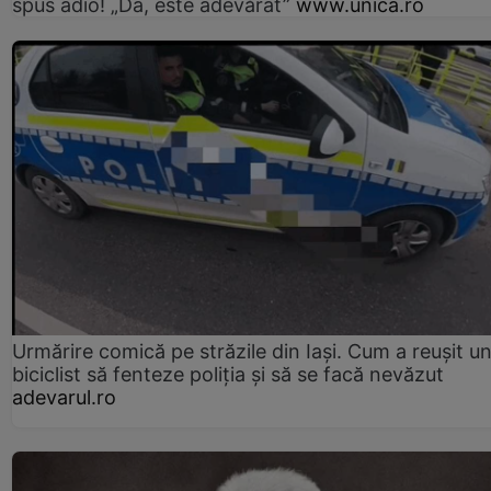
spus adio! „Da, este adevărat”
www.unica.ro
Urmărire comică pe străzile din Iași. Cum a reușit u
biciclist să fenteze poliția și să se facă nevăzut
adevarul.ro