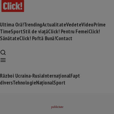
Ultima Oră!
Trending
Actualitate
Vedete
Video
Prime
Time
Sport
Stil de viață
Click! Pentru Femei
Click!
Sănătate
Click! Poftă Bună!
Contact
Război Ucraina-Rusia
Internațional
Fapt
divers
Tehnologie
Național
Sport