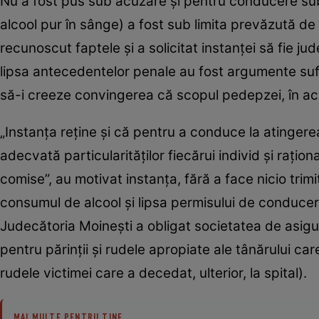
Nu a fost pus sub acuzare şi pentru conducere sub
alcool pur în sânge) a fost sub limita prevăzută de 
recunoscut faptele şi a solicitat instanţei să fie j
lipsa antecedentelor penale au fost argumente sufi
să-i creeze convingerea că scopul pedepzei, în aces
„Instanţa reţine şi că pentru a conduce la atingere
adecvată particularităţilor fiecărui individ şi raţio
comise”, au motivat instanţa, fără a face nicio trim
consumul de alcool şi lipsa permisului de conducere.
Judecătoria Moineşti a obligat societatea de asigu
pentru părinţii şi rudele apropiate ale tânărului ca
rudele victimei care a decedat, ulterior, la spital).
MAI MULTE PENTRU TINE