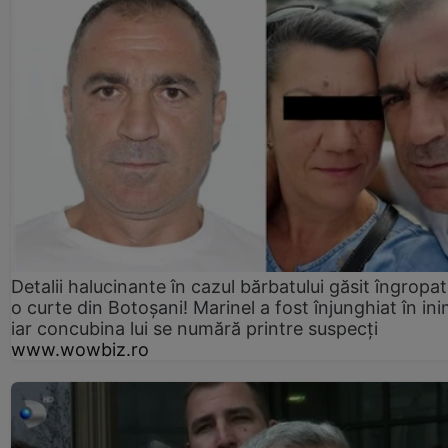
Detalii halucinante în cazul bărbatului găsit îngropat
o curte din Botoșani! Marinel a fost înjunghiat în ini
iar concubina lui se numără printre suspecți
www.wowbiz.ro