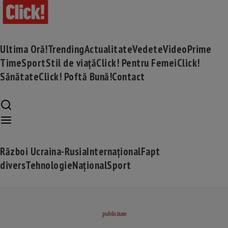
Ultima Oră!
Trending
Actualitate
Vedete
Video
Prime
Time
Sport
Stil de viață
Click! Pentru Femei
Click!
Sănătate
Click! Poftă Bună!
Contact
Război Ucraina-Rusia
Internațional
Fapt
divers
Tehnologie
Național
Sport