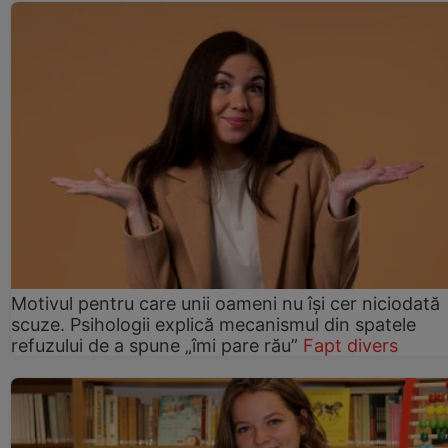
Motivul pentru care unii oameni nu își cer niciodată
scuze. Psihologii explică mecanismul din spatele
refuzului de a spune „îmi pare rău”
Fapt divers