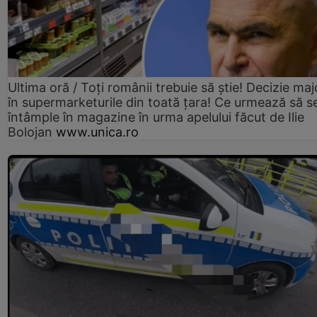
Ultima oră / Toți românii trebuie să știe! Decizie maj
în supermarketurile din toată țara! Ce urmează să s
întâmple în magazine în urma apelului făcut de Ilie
Bolojan
www.unica.ro