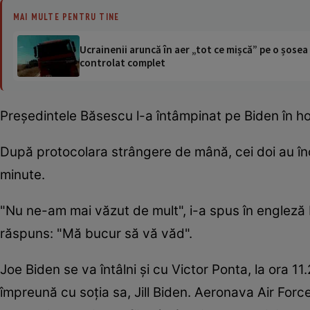
MAI MULTE PENTRU TINE
Ucrainenii aruncă în aer „tot ce mișcă” pe o șose
controlat complet
Preşedintele Băsescu l-a întâmpinat pe Biden în hol
După protocolara strângere de mână, cei doi au în
minute.
"Nu ne-am mai văzut de mult", i-a spus în engleză 
răspuns: "Mă bucur să vă văd".
Joe Biden se va întâlni şi cu Victor Ponta, la ora 11.
împreună cu soția sa, Jill Biden. Aeronava Air Forc