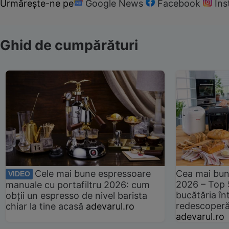
Urmărește-ne pe
Google News
Facebook
In
Ghid de cumpărături
Cele mai bune espressoare
Cea mai bun
VIDEO
2026 – Top 
manuale cu portafiltru 2026: cum
bucătăria înt
obții un espresso de nivel barista
redescoperă 
chiar la tine acasă
adevarul.ro
adevarul.ro