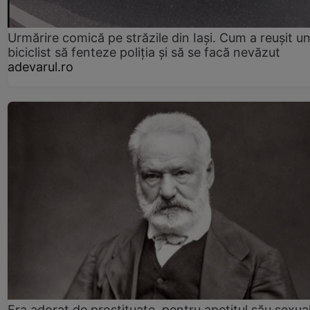
Urmărire comică pe străzile din Iași. Cum a reușit u
biciclist să fenteze poliția și să se facă nevăzut
adevarul.ro
Era adorat de prostituate, pentru apetitul său sexua