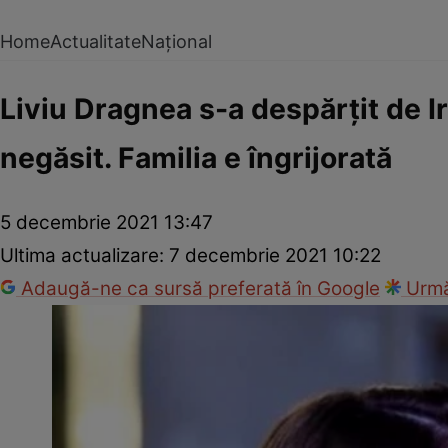
Home
Actualitate
Național
Liviu Dragnea s-a despărțit de I
negăsit. Familia e îngrijorată
5 decembrie 2021 13:47
Ultima actualizare:
7 decembrie 2021 10:22
Adaugă-ne ca sursă preferată în Google
Urmă