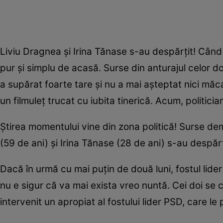
Liviu Dragnea și Irina Tănase s-au despărțit! Când 
pur și simplu de acasă. Surse din anturajul celor do
a supărat foarte tare și nu a mai așteptat nici măca
un filmuleț trucat cu iubita tinerică. Acum, politician
Știrea momentului vine din zona politică! Surse de
(59 de ani) și Irina Tănase (28 de ani) s-au despărț
Dacă în urmă cu mai puțin de două luni, fostul lide
nu e sigur că va mai exista vreo nuntă. Cei doi se 
intervenit un apropiat al fostului lider PSD, care l