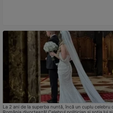
La 2 ani de la superba nuntă, încă un cuplu celebru 
România divorțează! Celebrul politician și soția lui ș