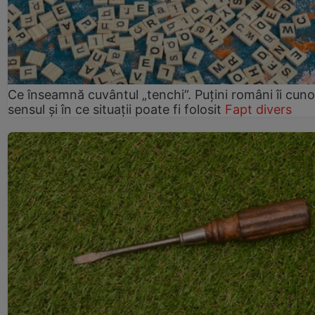
Ce înseamnă cuvântul „tenchi”. Puțini români îi cun
sensul și în ce situații poate fi folosit
Fapt divers