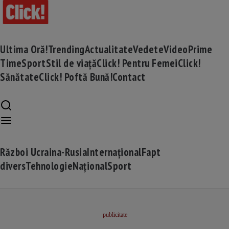
Ultima Oră!
Trending
Actualitate
Vedete
Video
Prime
Time
Sport
Stil de viață
Click! Pentru Femei
Click!
Sănătate
Click! Poftă Bună!
Contact
Război Ucraina-Rusia
Internațional
Fapt
divers
Tehnologie
Național
Sport