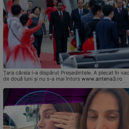
Țara căreia i-a dispărut Președintele. A plecat în va
de două luni și nu s-a mai întors
www.antena3.ro