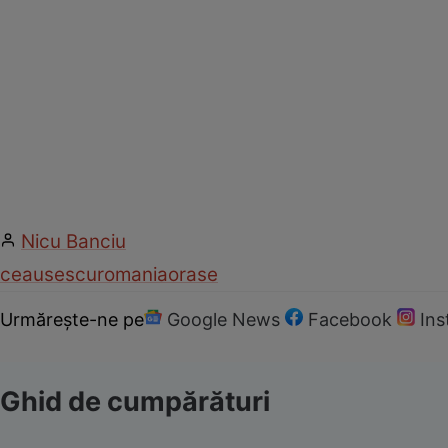
Nicu Banciu
ceausescu
romania
orase
Urmărește-ne pe
Google News
Facebook
In
Ghid de cumpărături