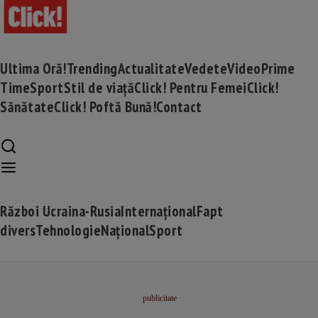
Ultima Oră!
Trending
Actualitate
Vedete
Video
Prime
Time
Sport
Stil de viață
Click! Pentru Femei
Click!
Sănătate
Click! Poftă Bună!
Contact
Război Ucraina-Rusia
Internațional
Fapt
divers
Tehnologie
Național
Sport