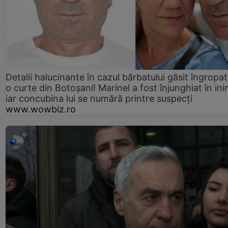
Detalii halucinante în cazul bărbatului găsit îngropat
o curte din Botoșani! Marinel a fost înjunghiat în ini
iar concubina lui se numără printre suspecți
www.wowbiz.ro