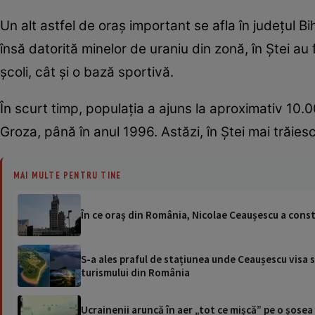
Un alt astfel de oraș important se afla în județul Bi
însă datorită minelor de uraniu din zonă, în Ștei au 
școli, cât și o bază sportivă.
În scurt timp, populația a ajuns la aproximativ 10.
Groza, până în anul 1996. Astăzi, în Ștei mai trăie
MAI MULTE PENTRU TINE
În ce oraș din România, Nicolae Ceaușescu a constr
S-a ales praful de stațiunea unde Ceaușescu visa să
turismului din România
Ucrainenii aruncă în aer „tot ce mișcă” pe o șose