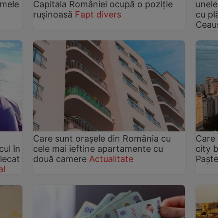
imele
Capitala României ocupă o poziție
unele
rușinoasă
Fapt divers
cu pl
Ceau
Care sunt orașele din România cu
Care 
ul în
cele mai ieftine apartamente cu
city 
lecat
două camere
Actualitate
Paște
al