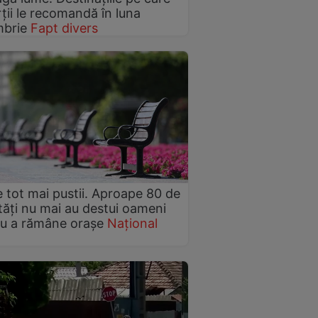
ții le recomandă în luna
mbrie
Fapt divers
 tot mai pustii. Aproape 80 de
ități nu mai au destui oameni
u a rămâne orașe
Național