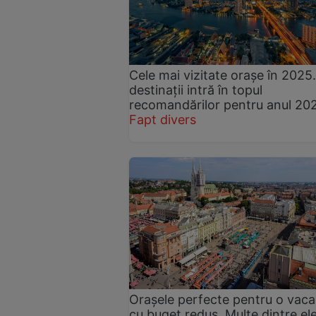
Cele mai vizitate orașe în 2025
destinații intră în topul
recomandărilor pentru anul 20
Fapt divers
Orașele perfecte pentru o vac
cu buget redus. Multe dintre el