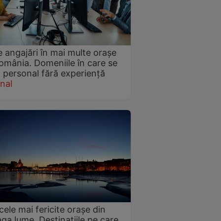
e angajări în mai multe orașe
omânia. Domeniile în care se
 personal fără experiență
nal
cele mai fericite orașe din
aga lume. Destinațiile pe care