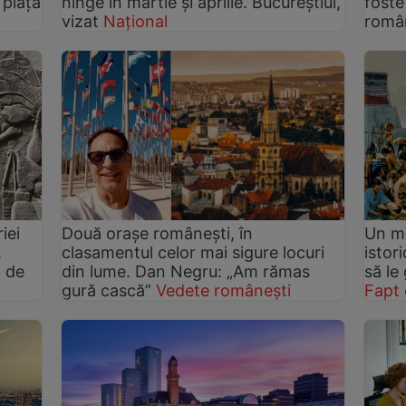
 piața
ninge în martie și aprilie. Bucureștiul,
foste
vizat
Național
român
iei
Două orașe românești, în
Un ma
.
clasamentul celor mai sigure locuri
istor
i de
din lume. Dan Negru: „Am rămas
să le
gură cască”
Vedete românești
Fapt 