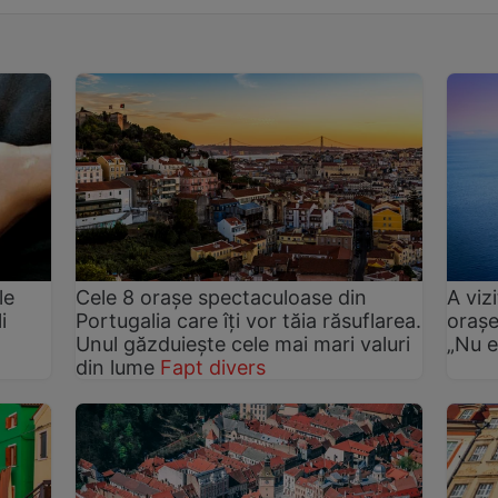
le
Cele 8 orașe spectaculoase din
A viz
i
Portugalia care îți vor tăia răsuflarea.
orașe
Unul găzduiește cele mai mari valuri
„Nu e
din lume
Fapt divers