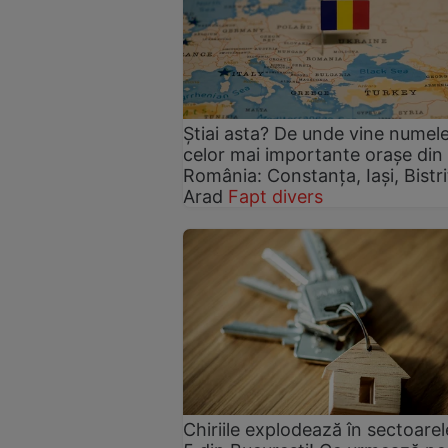
Știai asta? De unde vine numel
celor mai importante orașe din
România: Constanța, Iași, Bistri
Arad
Fapt divers
Chiriile explodează în sectoarel