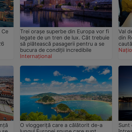
. Ce
Trei orașe superbe din Europa vor fi
Val d
legate de un tren de lux. Cât trebuie
din R
26
să plătească pasagerii pentru a se
caută
bucura de condiții incredibile
Națio
Internațional
anță
O vloggeriță care a călătorit de-a
Sunt 
e se
lungul Europei spune care sunt
între