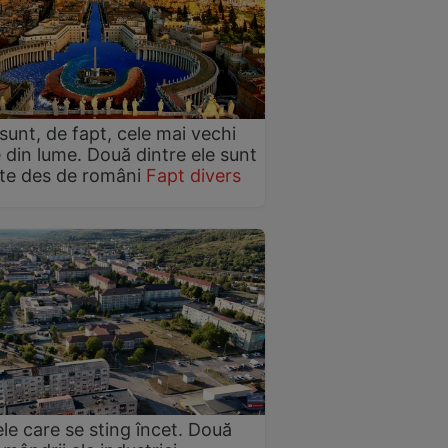
sunt, de fapt, cele mai vechi
 din lume. Două dintre ele sunt
ate des de români
Fapt divers
le care se sting încet. Două