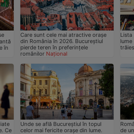
se
Care sunt cele mai atractive orașe
Lista
din România în 2026. Bucureștiul
lume 
iantă
pierde teren în preferințele
trăie
e în
românilor
Național
iate
Unde se află Bucureștiul în topul
Român
e. Ce
celor mai fericite orașe din lume.
de un