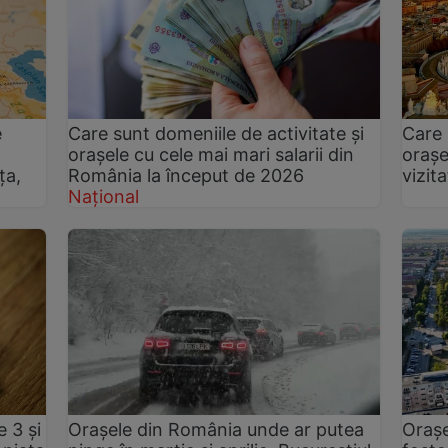
e
Care sunt domeniile de activitate și
Care 
orașele cu cele mai mari salarii din
orașe
ța,
România la început de 2026
vizit
Național
e 3 și
Orașele din România unde ar putea
Orașe