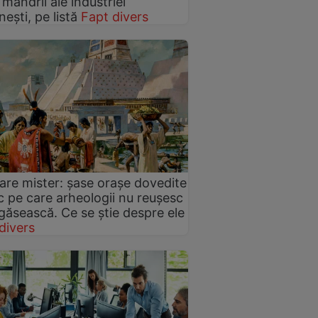
 mândrii ale industriei
ești, pe listă
Fapt divers
re mister: șase orașe dovedite
ic pe care arheologii nu reușesc
 găsească. Ce se știe despre ele
divers