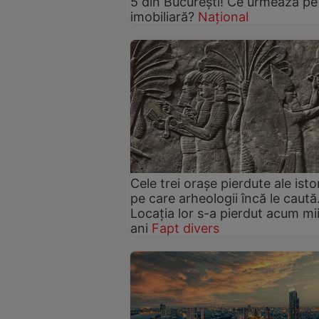
5 din București! Ce urmează pe
imobiliară?
Național
Cele trei orașe pierdute ale istor
pe care arheologii încă le caută
Locația lor s-a pierdut acum mi
ani
Fapt divers